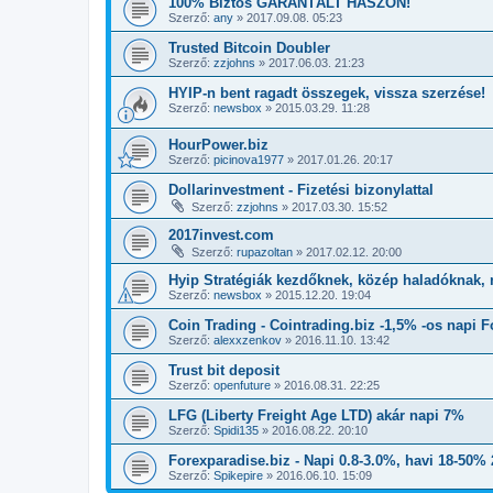
100% Biztos GARANTÁLT HASZON!
Szerző:
any
»
2017.09.08. 05:23
Trusted Bitcoin Doubler
Szerző:
zzjohns
»
2017.06.03. 21:23
HYIP-n bent ragadt összegek, vissza szerzése!
Szerző:
newsbox
»
2015.03.29. 11:28
HourPower.biz
Szerző:
picinova1977
»
2017.01.26. 20:17
Dollarinvestment - Fizetési bizonylattal
Szerző:
zzjohns
»
2017.03.30. 15:52
2017invest.com
Szerző:
rupazoltan
»
2017.02.12. 20:00
Hyip Stratégiák kezdőknek, közép haladóknak, 
Szerző:
newsbox
»
2015.12.20. 19:04
Coin Trading - Cointrading.biz -1,5% -os napi F
Szerző:
alexxzenkov
»
2016.11.10. 13:42
Trust bit deposit
Szerző:
openfuture
»
2016.08.31. 22:25
LFG (Liberty Freight Age LTD) akár napi 7%
Szerző:
Spidi135
»
2016.08.22. 20:10
Forexparadise.biz - Napi 0.8-3.0%, havi 18-50% 
Szerző:
Spikepire
»
2016.06.10. 15:09