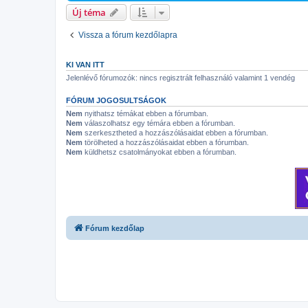
Új téma
Vissza a fórum kezdőlapra
KI VAN ITT
Jelenlévő fórumozók: nincs regisztrált felhasználó valamint 1 vendég
FÓRUM JOGOSULTSÁGOK
Nem
nyithatsz témákat ebben a fórumban.
Nem
válaszolhatsz egy témára ebben a fórumban.
Nem
szerkesztheted a hozzászólásaidat ebben a fórumban.
Nem
törölheted a hozzászólásaidat ebben a fórumban.
Nem
küldhetsz csatolmányokat ebben a fórumban.
Fórum kezdőlap