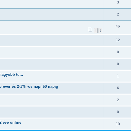
3
2
46
1
2
12
0
0
nagyobb tu...
1
orever és 2-3% -os napi 60 napig
6
2
0
2 éve online
10