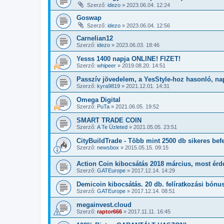
Szerző:
idezo
»
2023.06.04. 12:24
Goswap
Szerző:
idezo
»
2023.06.04. 12:56
Carnelian12
Szerző:
idezo
»
2023.06.03. 18:46
Yesss 1400 napja ONLINE! FIZET!
Szerző:
whipeer
»
2019.08.20. 14:51
Passzív jövedelem, a YesStyle-hoz hasonló, n
Szerző:
kyra9819
»
2021.12.01. 14:31
Omega Digital
Szerző:
PuTa
»
2021.06.05. 19:52
SMART TRADE COIN
Szerző:
A Te Üzleted
»
2021.05.05. 23:51
CityBuildTrade - Több mint 2500 db sikeres befe
Szerző:
newsbox
»
2015.05.15. 09:15
Action Coin kibocsátás 2018 március, most ér
Szerző:
GATEurope
»
2017.12.14. 14:29
Demicoin kibocsátás. 20 db. felíratkozási bónu
Szerző:
GATEurope
»
2017.12.14. 08:51
megainvest.cloud
Szerző:
raptor666
»
2017.11.11. 16:45