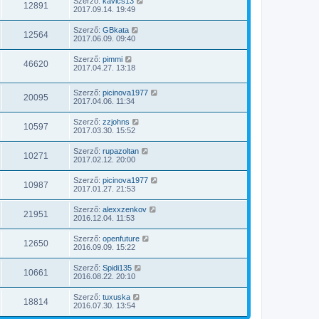
Szerző:
kavics13
12891
2017.09.14. 19:49
Szerző:
GBkata
12564
2017.06.09. 09:40
Szerző:
pimmi
46620
2017.04.27. 13:18
Szerző:
picinova1977
20095
2017.04.06. 11:34
Szerző:
zzjohns
10597
2017.03.30. 15:52
Szerző:
rupazoltan
10271
2017.02.12. 20:00
Szerző:
picinova1977
10987
2017.01.27. 21:53
Szerző:
alexxzenkov
21951
2016.12.04. 11:53
Szerző:
openfuture
12650
2016.09.09. 15:22
Szerző:
Spidi135
10661
2016.08.22. 20:10
Szerző:
tuxuska
18814
2016.07.30. 13:54