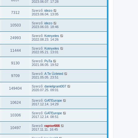
2023.06.07. 17:28
Szerző:
idezo
7312
2023.06.04. 13:05
Szerző:
idezo
10503
2023.06.03. 18:46
Szerző:
Kotnyeles
24993
2022.08.23. 14:26
Szerző:
Kotnyeles
11444
2022.05.21. 13:01
Szerző:
PuTa
9130
2021.06.05. 19:52
Szerző:
A Te Üzleted
9709
2021.05.05. 23:51
Szerző:
danielgrant007
149404
2020.07.25. 09:01
Szerző:
GATEurope
10624
2017.12.14. 14:29
Szerző:
GATEurope
10306
2017.12.14. 08:51
Szerző:
raptor666
10497
2017.11.11. 16:45