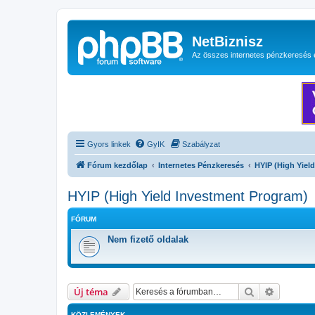
NetBiznisz
Az összes internetes pénzkeresés 
Gyors linkek
GyIK
Szabályzat
Fórum kezdőlap
Internetes Pénzkeresés
HYIP (High Yiel
HYIP (High Yield Investment Program)
FÓRUM
Nem fizető oldalak
Keresés
Részletes
Új téma
KÖZLEMÉNYEK