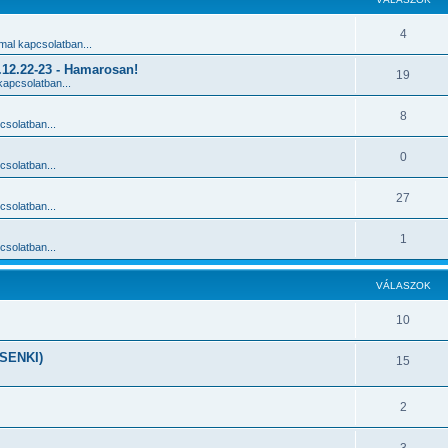
4
al kapcsolatban...
2.22-23 - Hamarosan!
19
apcsolatban...
8
solatban...
0
solatban...
27
solatban...
1
solatban...
VÁLASZOK
10
SENKI)
15
2
3