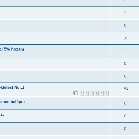
1
0
10
api 5% hozam
1
0
0
ktetés! No.1!
154
1
2
3
4
5
6
demes belépni
0
sz.
0
0