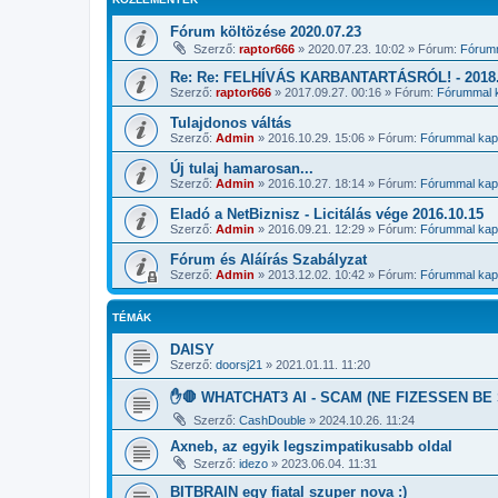
Fórum költözése 2020.07.23
Szerző:
raptor666
»
2020.07.23. 10:02
» Fórum:
Fórumm
Re: Re: FELHÍVÁS KARBANTARTÁSRÓL! - 2018.1
Szerző:
raptor666
»
2017.09.27. 00:16
» Fórum:
Fórummal k
Tulajdonos váltás
Szerző:
Admin
»
2016.10.29. 15:06
» Fórum:
Fórummal kapc
Új tulaj hamarosan...
Szerző:
Admin
»
2016.10.27. 18:14
» Fórum:
Fórummal kapc
Eladó a NetBiznisz - Licitálás vége 2016.10.15
Szerző:
Admin
»
2016.09.21. 12:29
» Fórum:
Fórummal kapc
Fórum és Aláírás Szabályzat
Szerző:
Admin
»
2013.12.02. 10:42
» Fórum:
Fórummal kapc
TÉMÁK
DAISY
Szerző:
doorsj21
»
2021.01.11. 11:20
✋🛑 WHATCHAT3 AI - SCAM (NE FIZESSEN BE 
Szerző:
CashDouble
»
2024.10.26. 11:24
Axneb, az egyik legszimpatikusabb oldal
Szerző:
idezo
»
2023.06.04. 11:31
BITBRAIN egy fiatal szuper nova :)