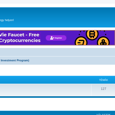
egy helyen!
d Investment Program)
TÉMÁK
127
 keresés
VÁLASZOK