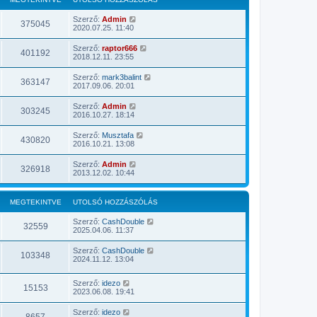
z
á
Szerző:
Admin
375045
s
2020.07.25. 11:40
z
ó
Szerző:
raptor666
l
401192
2018.12.11. 23:55
á
s
m
Szerző:
mark3balint
363147
e
2017.09.06. 20:01
g
t
Szerző:
Admin
e
303245
2016.10.27. 18:14
k
i
n
Szerző:
Musztafa
430820
t
2016.10.21. 13:08
é
s
Szerző:
Admin
326918
e
2013.12.02. 10:44
MEGTEKINTVE
UTOLSÓ HOZZÁSZÓLÁS
Szerző:
CashDouble
32559
2025.04.06. 11:37
Szerző:
CashDouble
103348
2024.11.12. 13:04
Szerző:
idezo
15153
2023.06.08. 19:41
Szerző:
idezo
8657