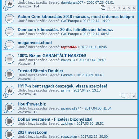
Utolsó hozzászólás Szerző:
danielgrant007
«
2020.07.25. 09:01
Válaszok:
154
1
2
3
4
5
6
Action Coin kibocsátás 2018 március, most érdemes belépni
Utolsó hozzászólás Szerző:
GATEurope
«
2017.12.14. 14:29
Demicoin kibocsátás. 20 db. felíratkozási bónusz.
Utolsó hozzászólás Szerző:
GATEurope
«
2017.12.14. 08:51
megainvest.cloud
Utolsó hozzászólás Szerző:
raptor666
«
2017.11.11. 16:45
100% Biztos GARANTÁLT HASZON!
Utolsó hozzászólás Szerző:
kavics13
«
2017.09.14. 19:49
Válaszok:
3
Trusted Bitcoin Doubler
Utolsó hozzászólás Szerző:
GBkata
«
2017.06.09. 09:40
Válaszok:
2
HYIP-n bent ragadt összegek, vissza szerzése!
Utolsó hozzászólás Szerző:
pimmi
«
2017.04.27. 13:18
Válaszok:
46
1
2
HourPower.biz
Utolsó hozzászólás Szerző:
picinova1977
«
2017.04.06. 11:34
Válaszok:
12
Dollarinvestment - Fizetési bizonylattal
Utolsó hozzászólás Szerző:
zzjohns
«
2017.03.30. 15:52
2017invest.com
Utolsó hozzászólás Szerző:
rupazoltan
«
2017.02.12. 20:00