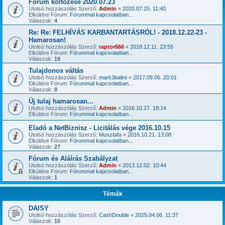
Fórum költözése 2020.07.23
Utolsó hozzászólás Szerző:
Admin
«
2020.07.25. 11:40
Elküldve Fórum:
Fórummal kapcsolatban...
Válaszok:
4
Re: Re: FELHÍVÁS KARBANTARTÁSRÓL! - 2018.12.22-23 -
Hamarosan!
Utolsó hozzászólás Szerző:
raptor666
«
2018.12.11. 23:55
Elküldve Fórum:
Fórummal kapcsolatban...
Válaszok:
19
Tulajdonos váltás
Utolsó hozzászólás Szerző:
mark3balint
«
2017.09.06. 20:01
Elküldve Fórum:
Fórummal kapcsolatban...
Válaszok:
8
Új tulaj hamarosan...
Utolsó hozzászólás Szerző:
Admin
«
2016.10.27. 18:14
Elküldve Fórum:
Fórummal kapcsolatban...
Eladó a NetBiznisz - Licitálás vége 2016.10.15
Utolsó hozzászólás Szerző:
Musztafa
«
2016.10.21. 13:08
Elküldve Fórum:
Fórummal kapcsolatban...
Válaszok:
27
Fórum és Aláírás Szabályzat
Utolsó hozzászólás Szerző:
Admin
«
2013.12.02. 10:44
Elküldve Fórum:
Fórummal kapcsolatban...
Válaszok:
1
Témák
DAISY
Utolsó hozzászólás Szerző:
CashDouble
«
2025.04.06. 11:37
Válaszok:
10