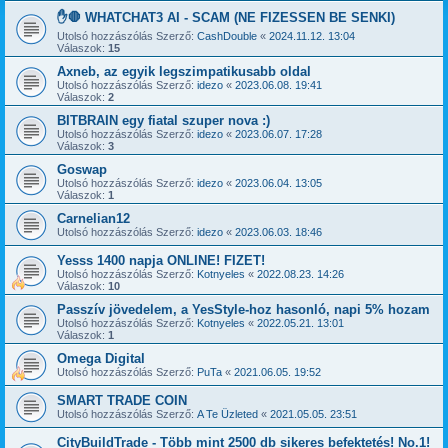
✋🛑 WHATCHAT3 AI - SCAM (NE FIZESSEN BE SENKI)
Utolsó hozzászólás Szerző:
CashDouble
«
2024.11.12. 13:04
Válaszok:
15
Axneb, az egyik legszimpatikusabb oldal
Utolsó hozzászólás Szerző:
idezo
«
2023.06.08. 19:41
Válaszok:
2
BITBRAIN egy fiatal szuper nova :)
Utolsó hozzászólás Szerző:
idezo
«
2023.06.07. 17:28
Válaszok:
3
Goswap
Utolsó hozzászólás Szerző:
idezo
«
2023.06.04. 13:05
Válaszok:
1
Carnelian12
Utolsó hozzászólás Szerző:
idezo
«
2023.06.03. 18:46
Yesss 1400 napja ONLINE! FIZET!
Utolsó hozzászólás Szerző:
Kotnyeles
«
2022.08.23. 14:26
Válaszok:
10
Passzív jövedelem, a YesStyle-hoz hasonló, napi 5% hozam
Utolsó hozzászólás Szerző:
Kotnyeles
«
2022.05.21. 13:01
Válaszok:
1
Omega Digital
Utolsó hozzászólás Szerző:
PuTa
«
2021.06.05. 19:52
SMART TRADE COIN
Utolsó hozzászólás Szerző:
A Te Üzleted
«
2021.05.05. 23:51
CityBuildTrade - Több mint 2500 db sikeres befektetés! No.1!