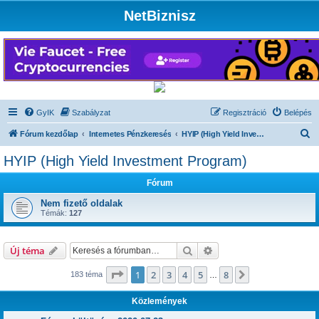
NetBiznisz
GyIK
Szabályzat
Regisztráció
Belépés
K
Fórum kezdőlap
Internetes Pénzkeresés
HYIP (High Yield Investment Program)
e
HYIP (High Yield Investment Program)
r
Fórum
e
s
Nem fizető oldalak
Témák:
127
é
s
Keresés
Részletes keresés
Új téma
Oldal:
1
/
8
1
2
3
4
5
8
Következő
183 téma
…
Közlemények