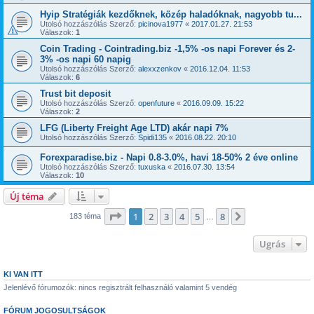
Hyip Stratégiák kezdőknek, közép haladóknak, nagyobb tu...
Utolsó hozzászólás Szerző:
picinova1977
«
2017.01.27. 21:53
Válaszok:
1
Coin Trading - Cointrading.biz -1,5% -os napi Forever és 2-
3% -os napi 60 napig
Utolsó hozzászólás Szerző:
alexxzenkov
«
2016.12.04. 11:53
Válaszok:
6
Trust bit deposit
Utolsó hozzászólás Szerző:
openfuture
«
2016.09.09. 15:22
Válaszok:
2
LFG (Liberty Freight Age LTD) akár napi 7%
Utolsó hozzászólás Szerző:
Spidi135
«
2016.08.22. 20:10
Forexparadise.biz - Napi 0.8-3.0%, havi 18-50% 2 éve online
Utolsó hozzászólás Szerző:
tuxuska
«
2016.07.30. 13:54
Válaszok:
10
Új téma
Oldal:
1
/
8
1
2
3
4
5
8
Következő
183 téma
…
Ugrás
KI VAN ITT
Jelenlévő fórumozók: nincs regisztrált felhasználó valamint 5 vendég
FÓRUM JOGOSULTSÁGOK