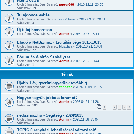
Hamarosan!
Utolsó hozzászólás Szerző:
raptor666
«
2018.12.11. 23:55
Válaszok:
19
Tulajdonos váltás
Utolsó hozzászólás Szerző:
mark3balint
«
2017.09.06. 20:01
Válaszok:
8
Új tulaj hamarosan...
Utolsó hozzászólás Szerző:
Admin
«
2016.10.27. 18:14
Eladó a NetBiznisz - Licitálás vége 2016.10.15
Utolsó hozzászólás Szerző:
Musztafa
«
2016.10.21. 13:08
Válaszok:
27
Fórum és Aláírás Szabályzat
Utolsó hozzászólás Szerző:
Admin
«
2013.12.02. 10:44
Válaszok:
1
Témák
Újabb 1 év, gyerünk-gyerünk tovább :)
Utolsó hozzászólás Szerző:
xenosz2
«
2026.05.09. 19:15
Válaszok:
1
Hogyan tegyük jobbá a fórumot?
Utolsó hozzászólás Szerző:
Admin
«
2026.04.21. 11:26
Válaszok:
194
1
4
5
6
7
…
netbiznisz.hu - Segítség - 2024/2025
Utolsó hozzászólás Szerző:
Admin
«
2025.11.16. 23:04
Válaszok:
4
TOPIC újranyitási lehetőségről változások!
Utolsó hozzászólás Szerző:
raptor666
«
2025.10.09. 22:50