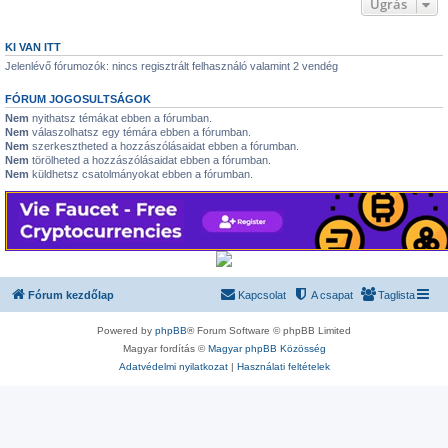
Ugrás
KI VAN ITT
Jelenlévő fórumozók: nincs regisztrált felhasználó valamint 2 vendég
FÓRUM JOGOSULTSÁGOK
Nem
nyithatsz témákat ebben a fórumban.
Nem
válaszolhatsz egy témára ebben a fórumban.
Nem
szerkesztheted a hozzászólásaidat ebben a fórumban.
Nem
törölheted a hozzászólásaidat ebben a fórumban.
Nem
küldhetsz csatolmányokat ebben a fórumban.
Fórum kezdőlap
Kapcsolat
A csapat
Taglista
Powered by
phpBB
® Forum Software © phpBB Limited
Magyar fordítás ©
Magyar phpBB Közösség
Adatvédelmi nyilatkozat
|
Használati feltételek