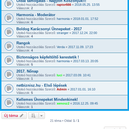
Oldal támogatás - Nagyon Köszönjük!!!
Utolsó hozzászólás Szerző:
raptor666
«
2018.05.25. 13:55
Válaszok:
2
Harmonia - Moderátor
Utolsó hozzászólás Szerző:
harmonia
«
2018.01.01. 17:52
Válaszok:
6
Boldog Karácsonyi Ünnepeket - 2017
Utolsó hozzászólás Szerző:
stranger
«
2017.12.24. 22:00
Válaszok:
4
Rangok
Utolsó hozzászólás Szerző:
Verda
«
2017.11.09. 17:23
Válaszok:
4
Biztonságos képfeltöltő kerestetik !
Utolsó hozzászólás Szerző:
harmonia
«
2017.03.13. 20:05
Válaszok:
5
2017. Nőnap
Utolsó hozzászólás Szerző:
luci
«
2017.03.09. 10:41
Válaszok:
1
netbiznisz.hu - Első lépések
Utolsó hozzászólás Szerző:
Admin
«
2017.01.01. 16:10
Válaszok:
5
Kellemes Ünnepeket Mindenkinek!
Utolsó hozzászólás Szerző:
xenosz2
«
2016.12.25. 09:45
Válaszok:
1
Új téma
21 téma • Oldal:
1
/
1