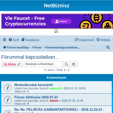
NetBiznisz
GyIK
Szabályzat
Regisztráció
Belépés
K
Fórum kezdőlap
Fórum
Fórummal kapcsolatban...
e
Fórummal kapcsolatban...
r
Keresés
Részletes keresés
Új téma
e
21 téma • Oldal:
1
/
1
s
Közlemények
é
s
Moderátorokat keresünk!
Utolsó hozzászólás Szerző:
xenosz2
«
2025.11.19. 18:04
Válaszok:
1
Fórum költözése 2020.07.23
Utolsó hozzászólás Szerző:
Admin
«
2020.07.25. 11:40
Válaszok:
4
Re: Re: FELHÍVÁS KARBANTARTÁSRÓL! - 2018.12.22-23 -