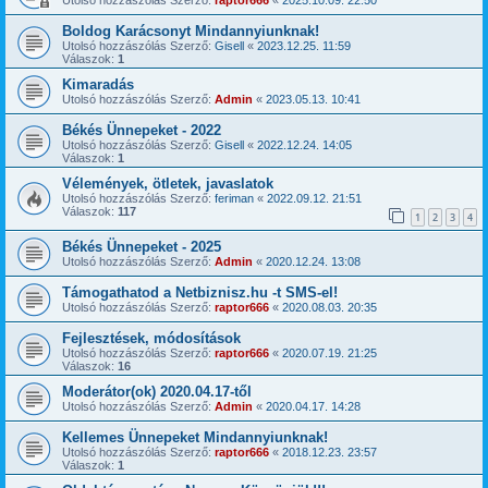
Boldog Karácsonyt Mindannyiunknak!
Utolsó hozzászólás Szerző:
Gisell
«
2023.12.25. 11:59
Válaszok:
1
Kimaradás
Utolsó hozzászólás Szerző:
Admin
«
2023.05.13. 10:41
Békés Ünnepeket - 2022
Utolsó hozzászólás Szerző:
Gisell
«
2022.12.24. 14:05
Válaszok:
1
Vélemények, ötletek, javaslatok
Utolsó hozzászólás Szerző:
feriman
«
2022.09.12. 21:51
Válaszok:
117
1
2
3
4
Békés Ünnepeket - 2025
Utolsó hozzászólás Szerző:
Admin
«
2020.12.24. 13:08
Támogathatod a Netbiznisz.hu -t SMS-el!
Utolsó hozzászólás Szerző:
raptor666
«
2020.08.03. 20:35
Fejlesztések, módosítások
Utolsó hozzászólás Szerző:
raptor666
«
2020.07.19. 21:25
Válaszok:
16
Moderátor(ok) 2020.04.17-től
Utolsó hozzászólás Szerző:
Admin
«
2020.04.17. 14:28
Kellemes Ünnepeket Mindannyiunknak!
Utolsó hozzászólás Szerző:
raptor666
«
2018.12.23. 23:57
Válaszok:
1