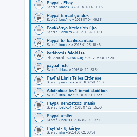
Paypal - Ebay
Szerző:
kavics13
»
2018.02.06. 09:05
Paypal E-mail gondok
Szerző:
bestfmc
»
2013.07.04. 09:35
Bankkártya hitelesítés újra
Szerző:
Sanders
»
2012.03.26. 10:31
Paypal-tol bankszámlára
Szerző:
kopasz
»
2013.01.25. 18:46
korlátozás feloldása
Szerző:
macskalady
»
2012.05.06. 15:35
paypal held
Szerző:
firkula
»
2016.04.10. 23:54
PayPal Limit Teljes Eltörlése
Szerző:
punnmass
»
2016.02.28. 14:30
Adathalász levél ismét akcióban
Szerző:
kriszti92
»
2016.01.24. 19:37
Paypal nemzetközi utalás
Szerző:
EeEK84
»
2015.07.27. 15:50
Paypal utalás
Szerző:
Sndr84
»
2015.06.27. 10:44
PayPal - Új kártya
Szerző:
idlig
»
2014.06.02. 08:36