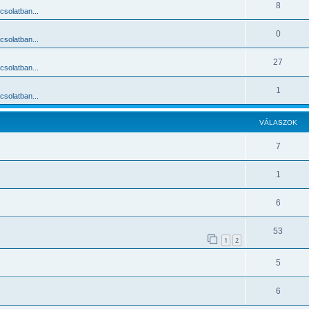
8
solatban...
0
solatban...
27
solatban...
1
solatban...
VÁLASZOK
7
1
6
53
1
2
5
6