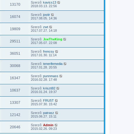
Szerző:
kavics13
13170
2018.03.13. 22:56
Szerző:
jostir
16074
2017.08.05. 14:36
Szerző:
zwt
19809
2017.07.27. 14:18
Szerző:
JoeTheKing
29511
2017.05.07. 22:08
Szerző:
frencsy
36051
2017.01.30. 11:14
Szerző:
tenerifemedia
30068
2017.01.28. 20:55
Szerző:
punnmass
16347
2016.02.28. 17:48
Szerző:
kriszti92
10637
2016.01.24. 19:37
Szerző:
FRU5T
13307
2015.07.30. 15:42
Szerző:
patrasz
12142
2015.06.27. 15:11
Szerző:
Admin
20646
2015.02.26. 09:23