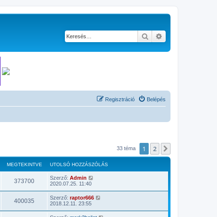
Keresés
Részletes keresés
Regisztráció
Belépés
1
2
Következő
33 téma
MEGTEKINTVE
UTOLSÓ HOZZÁSZÓLÁS
Szerző:
Admin
373700
2020.07.25. 11:40
Szerző:
raptor666
400035
2018.12.11. 23:55