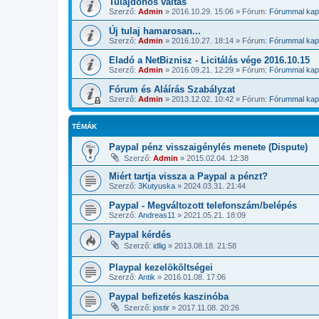
Tulajdonos váltás
Szerző:
Admin
»
2016.10.29. 15:06
» Fórum:
Fórummal kapc
Új tulaj hamarosan...
Szerző:
Admin
»
2016.10.27. 18:14
» Fórum:
Fórummal kapc
Eladó a NetBiznisz - Licitálás vége 2016.10.15
Szerző:
Admin
»
2016.09.21. 12:29
» Fórum:
Fórummal kapc
Fórum és Aláírás Szabályzat
Szerző:
Admin
»
2013.12.02. 10:42
» Fórum:
Fórummal kapc
TÉMÁK
Paypal pénz visszaigénylés menete (Dispute)
Szerző:
Admin
»
2015.02.04. 12:38
Miért tartja vissza a Paypal a pénzt?
Szerző:
3Kutyuska
»
2024.03.31. 21:44
Paypal - Megváltozott telefonszám/belépés
Szerző:
Andreas11
»
2021.05.21. 18:09
Paypal kérdés
Szerző:
idlig
»
2013.08.18. 21:58
Playpal kezelököltségei
Szerző:
Antik
»
2016.01.08. 17:06
Paypal befizetés kaszinóba
Szerző:
jostir
»
2017.11.08. 20:26