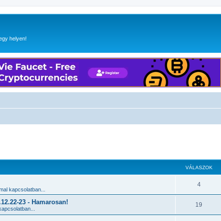
egy helyen!
 keresés
VÁLASZOK
4
al kapcsolatban...
2.22-23 - Hamarosan!
19
apcsolatban...