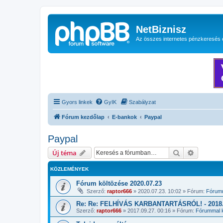
NetBiznisz
Az összes internetes pénzkeresés 
Gyors linkek
GyIK
Szabályzat
Fórum kezdőlap
E-bankok
Paypal
Paypal
Keresés
Részletes
Új téma
KÖZLEMÉNYEK
Fórum költözése 2020.07.23
Szerző:
raptor666
»
2020.07.23. 10:02
» Fórum:
Fórumm
Re: Re: FELHÍVÁS KARBANTARTÁSRÓL! - 2018.1
Szerző:
raptor666
»
2017.09.27. 00:16
» Fórum:
Fórummal k