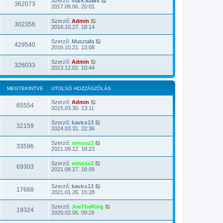
Szerző:
mark3balint
362073
2017.09.06. 20:01
Szerző:
Admin
302356
2016.10.27. 18:14
Szerző:
Musztafa
429540
2016.10.21. 13:08
Szerző:
Admin
326033
2013.12.02. 10:44
MEGTEKINTVE
UTOLSÓ HOZZÁSZÓLÁS
Szerző:
Admin
65554
2015.03.30. 13:11
Szerző:
kavics13
32159
2024.03.31. 22:36
Szerző:
xenosz2
33596
2021.09.12. 18:23
Szerző:
xenosz2
69303
2021.08.27. 16:09
Szerző:
kavics13
17668
2021.01.26. 15:28
Szerző:
JoeTheKing
19324
2020.02.05. 09:26