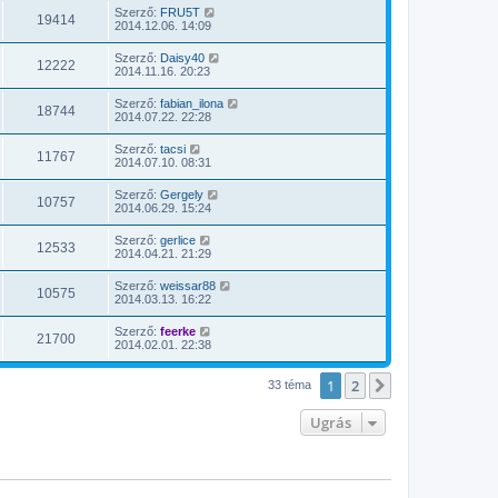
Szerző:
FRU5T
19414
2014.12.06. 14:09
Szerző:
Daisy40
12222
2014.11.16. 20:23
Szerző:
fabian_ilona
18744
2014.07.22. 22:28
Szerző:
tacsi
11767
2014.07.10. 08:31
Szerző:
Gergely
10757
2014.06.29. 15:24
Szerző:
gerlice
12533
2014.04.21. 21:29
Szerző:
weissar88
10575
2014.03.13. 16:22
Szerző:
feerke
21700
2014.02.01. 22:38
1
2
Következő
33 téma
Ugrás