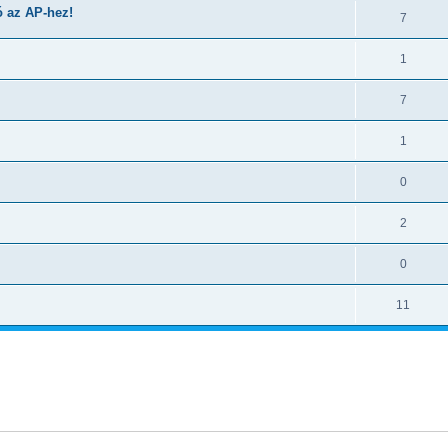
ó az AP-hez!
7
1
7
1
0
2
0
11