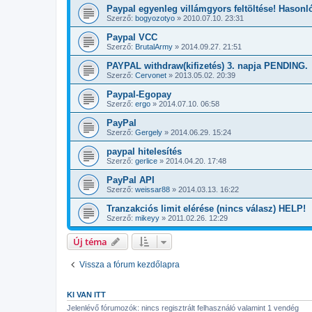
Paypal egyenleg villámgyors feltöltése! Hasonl
Szerző:
bogyozotyo
»
2010.07.10. 23:31
Paypal VCC
Szerző:
BrutalArmy
»
2014.09.27. 21:51
PAYPAL withdraw(kifizetés) 3. napja PENDING.
Szerző:
Cervonet
»
2013.05.02. 20:39
Paypal-Egopay
Szerző:
ergo
»
2014.07.10. 06:58
PayPal
Szerző:
Gergely
»
2014.06.29. 15:24
paypal hitelesítés
Szerző:
gerlice
»
2014.04.20. 17:48
PayPal API
Szerző:
weissar88
»
2014.03.13. 16:22
Tranzakciós limit elérése (nincs válasz) HELP!
Szerző:
mikeyy
»
2011.02.26. 12:29
Új téma
Vissza a fórum kezdőlapra
KI VAN ITT
Jelenlévő fórumozók: nincs regisztrált felhasználó valamint 1 vendég