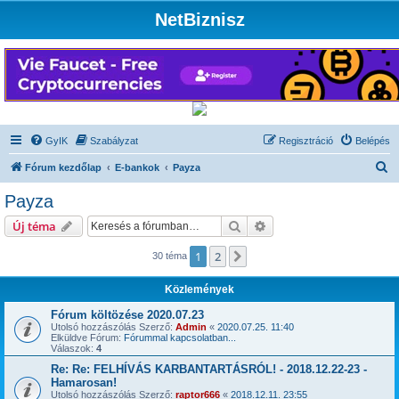
NetBiznisz
GyIK
Szabályzat
Regisztráció
Belépés
K
Fórum kezdőlap
E-bankok
Payza
e
Payza
r
Keresés
Részletes keresés
Új téma
e
s
1
2
Következő
30 téma
é
Közlemények
s
Fórum költözése 2020.07.23
Utolsó hozzászólás Szerző:
Admin
«
2020.07.25. 11:40
Elküldve Fórum:
Fórummal kapcsolatban...
Válaszok:
4
Re: Re: FELHÍVÁS KARBANTARTÁSRÓL! - 2018.12.22-23 -
Hamarosan!
Utolsó hozzászólás Szerző:
raptor666
«
2018.12.11. 23:55