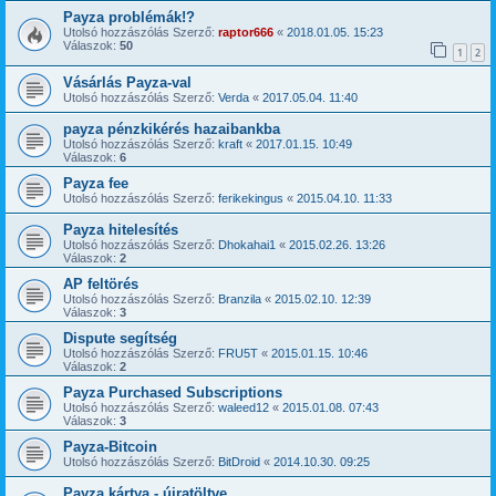
Payza problémák!?
Utolsó hozzászólás Szerző:
raptor666
«
2018.01.05. 15:23
Válaszok:
50
1
2
Vásárlás Payza-val
Utolsó hozzászólás Szerző:
Verda
«
2017.05.04. 11:40
payza pénzkikérés hazaibankba
Utolsó hozzászólás Szerző:
kraft
«
2017.01.15. 10:49
Válaszok:
6
Payza fee
Utolsó hozzászólás Szerző:
ferikekingus
«
2015.04.10. 11:33
Payza hitelesítés
Utolsó hozzászólás Szerző:
Dhokahai1
«
2015.02.26. 13:26
Válaszok:
2
AP feltörés
Utolsó hozzászólás Szerző:
Branzila
«
2015.02.10. 12:39
Válaszok:
3
Dispute segítség
Utolsó hozzászólás Szerző:
FRU5T
«
2015.01.15. 10:46
Válaszok:
2
Payza Purchased Subscriptions
Utolsó hozzászólás Szerző:
waleed12
«
2015.01.08. 07:43
Válaszok:
3
Payza-Bitcoin
Utolsó hozzászólás Szerző:
BitDroid
«
2014.10.30. 09:25
Payza kártya - újratöltve