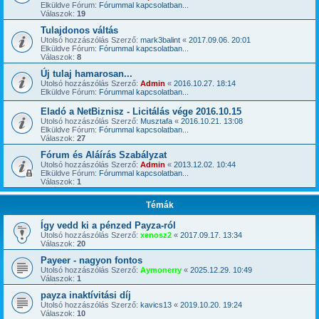
Elküldve Fórum:
Fórummal kapcsolatban...
Válaszok:
19
Tulajdonos váltás
Utolsó hozzászólás Szerző:
mark3balint
«
2017.09.06. 20:01
Elküldve Fórum:
Fórummal kapcsolatban...
Válaszok:
8
Új tulaj hamarosan...
Utolsó hozzászólás Szerző:
Admin
«
2016.10.27. 18:14
Elküldve Fórum:
Fórummal kapcsolatban...
Eladó a NetBiznisz - Licitálás vége 2016.10.15
Utolsó hozzászólás Szerző:
Musztafa
«
2016.10.21. 13:08
Elküldve Fórum:
Fórummal kapcsolatban...
Válaszok:
27
Fórum és Aláírás Szabályzat
Utolsó hozzászólás Szerző:
Admin
«
2013.12.02. 10:44
Elküldve Fórum:
Fórummal kapcsolatban...
Válaszok:
1
Témák
Így vedd ki a pénzed Payza-ról
Utolsó hozzászólás Szerző:
xenosz2
«
2017.09.17. 13:34
Válaszok:
20
Payeer - nagyon fontos
Utolsó hozzászólás Szerző:
Aymonerry
«
2025.12.29. 10:49
Válaszok:
1
payza inaktívitási díj
Utolsó hozzászólás Szerző:
kavics13
«
2019.10.20. 19:24
Válaszok:
10