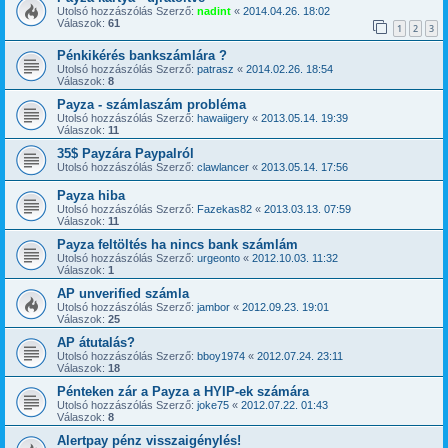
Utolsó hozzászólás Szerző:
nadint
«
2014.04.26. 18:02
Válaszok:
61
1
2
3
Pénkikérés bankszámlára ?
Utolsó hozzászólás Szerző:
patrasz
«
2014.02.26. 18:54
Válaszok:
8
Payza - számlaszám probléma
Utolsó hozzászólás Szerző:
hawaiigery
«
2013.05.14. 19:39
Válaszok:
11
35$ Payzára Paypalról
Utolsó hozzászólás Szerző:
clawlancer
«
2013.05.14. 17:56
Payza hiba
Utolsó hozzászólás Szerző:
Fazekas82
«
2013.03.13. 07:59
Válaszok:
11
Payza feltöltés ha nincs bank számlám
Utolsó hozzászólás Szerző:
urgeonto
«
2012.10.03. 11:32
Válaszok:
1
AP unverified számla
Utolsó hozzászólás Szerző:
jambor
«
2012.09.23. 19:01
Válaszok:
25
AP átutalás?
Utolsó hozzászólás Szerző:
bboy1974
«
2012.07.24. 23:11
Válaszok:
18
Pénteken zár a Payza a HYIP-ek számára
Utolsó hozzászólás Szerző:
joke75
«
2012.07.22. 01:43
Válaszok:
8
Alertpay pénz visszaigénylés!