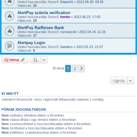
Utolsó hozzászólás Szerző:
Matee01
«
2012.06.28. 09:26
Válaszok:
26
AlertPay számla verification
Utolsó hozzászólás Szerző:
feerke
«
2012.06.23. 17:03
Válaszok:
29
AlertPay Raiffeisen Bank
Utolsó hozzászólás Szerző:
rozsaszoli
«
2012.04.16. 11:16
Válaszok:
27
Alertpay Login
Utolsó hozzászólás Szerző:
Sanders
«
2012.01.23. 21:07
Válaszok:
8
Új téma
1
2
Következő
30 téma
Ugrás
KI VAN ITT
Jelenlévő fórumozók: nincs regisztrált felhasználó valamint 1 vendég
FÓRUM JOGOSULTSÁGOK
Nem
nyithatsz témákat ebben a fórumban.
Nem
válaszolhatsz egy témára ebben a fórumban.
Nem
szerkesztheted a hozzászólásaidat ebben a fórumban.
Nem
törölheted a hozzászólásaidat ebben a fórumban.
Nem
küldhetsz csatolmányokat ebben a fórumban.