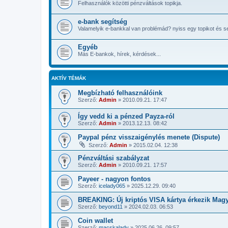
Felhasználók közötti pénzváltások topikja.
e-bank segítség
Valamelyik e-bankkal van problémád? nyiss egy topikot és s
Egyéb
Más E-bankok, hírek, kérdések...
AKTÍV TÉMÁK
Megbízható felhasználóink
Szerző:
Admin
»
2010.09.21. 17:47
Így vedd ki a pénzed Payza-ról
Szerző:
Admin
»
2013.12.13. 08:42
Paypal pénz visszaigénylés menete (Dispute)
Szerző:
Admin
»
2015.02.04. 12:38
Pénzváltási szabályzat
Szerző:
Admin
»
2010.09.21. 17:57
Payeer - nagyon fontos
Szerző:
icelady065
»
2025.12.29. 09:40
BREAKING: Új kriptós VISA kártya érkezik Magy
Szerző:
beyond11
»
2024.02.03. 06:53
Coin wallet
Szerző:
macskalady
»
2025.06.26. 09:57