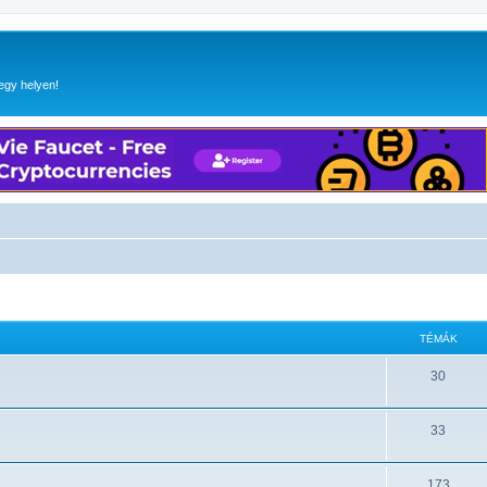
egy helyen!
TÉMÁK
30
33
173