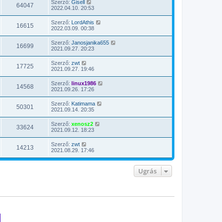
Szerző:
Gisell
64047
2022.04.10. 20:53
Szerző:
LordAthis
16615
2022.03.09. 00:38
Szerző:
Janosjanika655
16699
2021.09.27. 20:23
Szerző:
zwt
17725
2021.09.27. 19:46
Szerző:
linux1986
14568
2021.09.26. 17:26
Szerző:
Katimama
50301
2021.09.14. 20:35
Szerző:
xenosz2
33624
2021.09.12. 18:23
Szerző:
zwt
14213
2021.08.29. 17:46
Ugrás