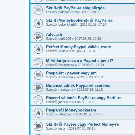
Skrill-ről PayPal-ra elég sürgős
Szerző:
palatyim
»
2025.03.15. 20:50
Skrill (Moneybookers)-ről PayPal-ra
Szerző:
pokerking92
»
2013.01.19. 17:57
Advcash
Szerző:
geri1005
»
2017.08.25. 19:52
Perfect Money-Paypal váltás, csere
Szerző:
Attila
»
2018.04.21. 12:04
Miért tartja vissza a Paypal a pénzt?
Szerző:
3Kutyuska
»
2024.03.31. 21:44
Paypalért - payeer vagy pm
Szerző:
Katimama
»
2023.09.03. 19:13
Binancet adnék Paypalért cserébe.
Szerző:
mrarizona
»
2023.07.16. 11:18
Payeert váltanék PayPal-ra vagy Skrill-re.
Szerző:
jostir
»
2021.05.30. 15:52
Paypalról Moneybookersre
Szerző:
attila1576
»
2013.01.20. 13:05
Skrill-ről Payeer vagy Perfect Money-re
Szerző:
jostir
»
2019.07.26. 09:13