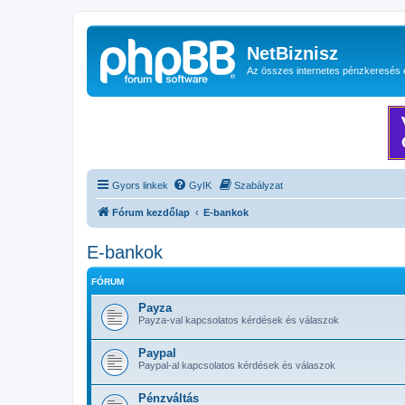
NetBiznisz
Az összes internetes pénzkeresés 
Gyors linkek
GyIK
Szabályzat
Fórum kezdőlap
E-bankok
E-bankok
FÓRUM
Payza
Payza-val kapcsolatos kérdések és válaszok
Paypal
Paypal-al kapcsolatos kérdések és válaszok
Pénzváltás