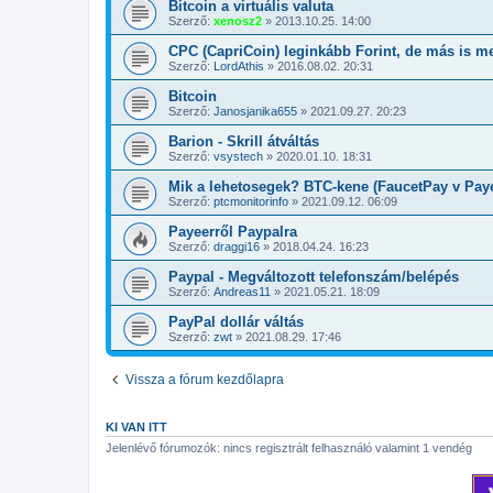
Bitcoin a virtuális valuta
Szerző:
xenosz2
»
2013.10.25. 14:00
CPC (CapriCoin) leginkább Forint, de más is m
Szerző:
LordAthis
»
2016.08.02. 20:31
Bitcoin
Szerző:
Janosjanika655
»
2021.09.27. 20:23
Barion - Skrill átváltás
Szerző:
vsystech
»
2020.01.10. 18:31
Mik a lehetosegek? BTC-kene (FaucetPay v Pay
Szerző:
ptcmonitorinfo
»
2021.09.12. 06:09
Payeerről Paypalra
Szerző:
draggi16
»
2018.04.24. 16:23
Paypal - Megváltozott telefonszám/belépés
Szerző:
Andreas11
»
2021.05.21. 18:09
PayPal dollár váltás
Szerző:
zwt
»
2021.08.29. 17:46
Vissza a fórum kezdőlapra
KI VAN ITT
Jelenlévő fórumozók: nincs regisztrált felhasználó valamint 1 vendég