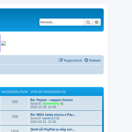
Keresés
Részletes keresés
Regisztráció
Belépés
HOZZÁSZÓLÁSOK
UTOLSÓ HOZZÁSZÓLÁS
Re: Payeer - nagyon fontos
395
U
Szerző:
Aymonerry
t
2025.12.29. 10:49
o
l
Re: Miért tartja vissza a Pay…
298
s
U
Szerző:
kavics13
ó
t
2024.03.31. 22:36
h
o
o
l
Skrill-ről PayPal-ra elég sür…
1976
z
s