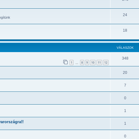
24
egítünk
18
VÁLASZOK
348
1
8
9
10
11
12
…
20
7
0
1
arországra!!
1
0