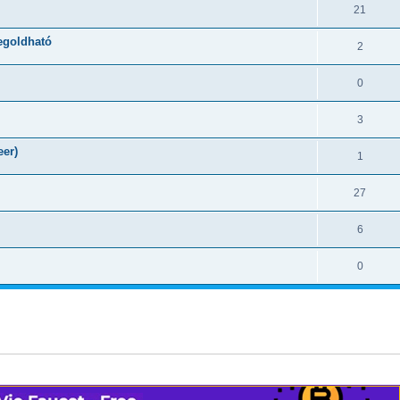
21
egoldható
2
0
3
eer)
1
27
6
0