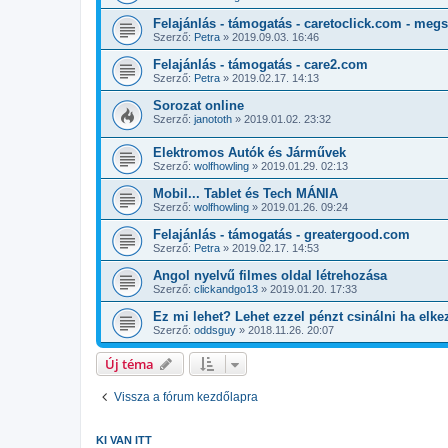
Felajánlás - támogatás - caretoclick.com - meg
Szerző:
Petra
»
2019.09.03. 16:46
Felajánlás - támogatás - care2.com
Szerző:
Petra
»
2019.02.17. 14:13
Sorozat online
Szerző:
janototh
»
2019.01.02. 23:32
Elektromos Autók és Járművek
Szerző:
wolfhowling
»
2019.01.29. 02:13
Mobil... Tablet és Tech MÁNIA
Szerző:
wolfhowling
»
2019.01.26. 09:24
Felajánlás - támogatás - greatergood.com
Szerző:
Petra
»
2019.02.17. 14:53
Angol nyelvű filmes oldal létrehozása
Szerző:
clickandgo13
»
2019.01.20. 17:33
Ez mi lehet? Lehet ezzel pénzt csinálni ha el
Szerző:
oddsguy
»
2018.11.26. 20:07
Új téma
Vissza a fórum kezdőlapra
KI VAN ITT