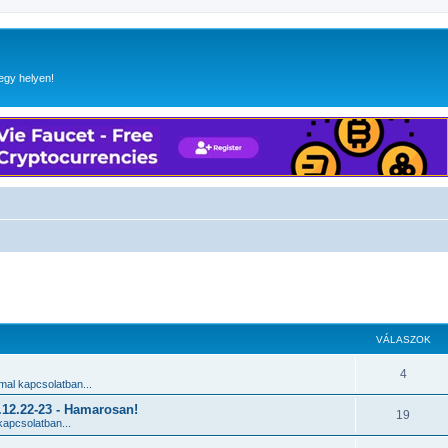
egy helyen!
 keresés
VÁLASZOK
4
al kapcsolatban...
2.22-23 - Hamarosan!
19
apcsolatban...