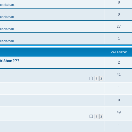
8
solatban...
0
solatban...
27
solatban...
1
solatban...
VÁLASZOK
ztriában???
2
41
1
2
1
9
49
1
2
1