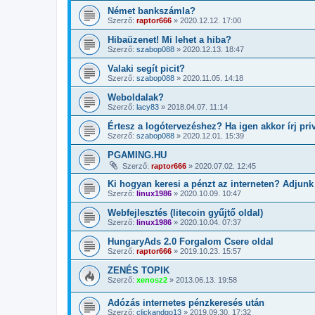
Német bankszámla?
Szerző:
raptor666
»
2020.12.12. 17:00
Hibaüzenet! Mi lehet a hiba?
Szerző:
szabop088
»
2020.12.13. 18:47
Valaki segít picit?
Szerző:
szabop088
»
2020.11.05. 14:18
Weboldalak?
Szerző:
lacy83
»
2018.04.07. 11:14
Értesz a logótervezéshez? Ha igen akkor írj pri
Szerző:
szabop088
»
2020.12.01. 15:39
PGAMING.HU
Szerző:
raptor666
»
2020.07.02. 12:45
Ki hogyan keresi a pénzt az interneten? Adjun
Szerző:
linux1986
»
2020.10.09. 10:47
Webfejlesztés (litecoin gyűjtő oldal)
Szerző:
linux1986
»
2020.10.04. 07:37
HungaryAds 2.0 Forgalom Csere oldal
Szerző:
raptor666
»
2019.10.23. 15:57
ZENÉS TOPIK
Szerző:
xenosz2
»
2013.06.13. 19:58
Adózás internetes pénzkeresés után
Szerző:
clickandgo13
»
2019.09.30. 17:32