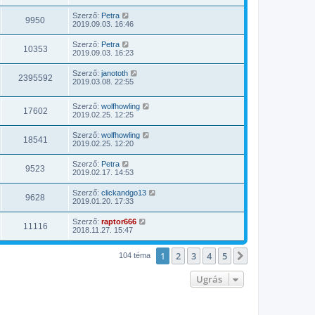
Szerző:
Petra
9950
2019.09.03. 16:46
Szerző:
Petra
10353
2019.09.03. 16:23
Szerző:
janototh
2395592
2019.03.08. 22:55
Szerző:
wolfhowling
17602
2019.02.25. 12:25
Szerző:
wolfhowling
18541
2019.02.25. 12:20
Szerző:
Petra
9523
2019.02.17. 14:53
Szerző:
clickandgo13
9628
2019.01.20. 17:33
Szerző:
raptor666
11116
2018.11.27. 15:47
1
2
3
4
5
Következő
104 téma
Ugrás