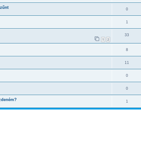
szűnt
0
1
33
1
2
8
11
0
0
kezdeném?
1