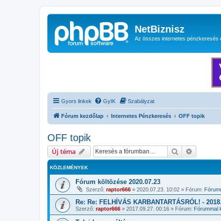
NetBiznisz
Az összes internetes pénzkeresés 
Gyors linkek
GyIK
Szabályzat
Fórum kezdőlap
Internetes Pénzkeresés
OFF topik
OFF topik
Keresés
Részletes
Új téma
KÖZLEMÉNYEK
Fórum költözése 2020.07.23
Szerző:
raptor666
»
2020.07.23. 10:02
» Fórum:
Fórumm
Re: Re: FELHÍVÁS KARBANTARTÁSRÓL! - 2018.1
Szerző:
raptor666
»
2017.09.27. 00:16
» Fórum:
Fórummal k