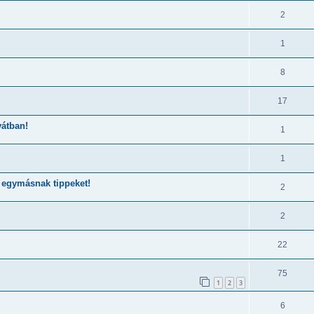
2
1
8
17
vátban!
1
1
k egymásnak tippeket!
2
2
22
75
1
2
3
6