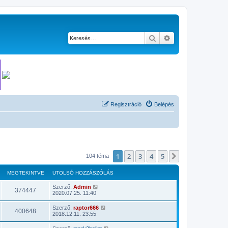
Keresés
Részletes keresés
Regisztráció
Belépés
1
2
3
4
5
Következő
104 téma
MEGTEKINTVE
UTOLSÓ HOZZÁSZÓLÁS
Szerző:
Admin
374447
2020.07.25. 11:40
Szerző:
raptor666
400648
2018.12.11. 23:55