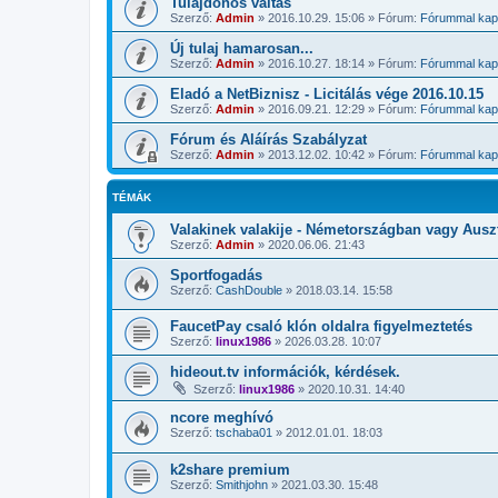
Tulajdonos váltás
Szerző:
Admin
»
2016.10.29. 15:06
» Fórum:
Fórummal kapc
Új tulaj hamarosan...
Szerző:
Admin
»
2016.10.27. 18:14
» Fórum:
Fórummal kapc
Eladó a NetBiznisz - Licitálás vége 2016.10.15
Szerző:
Admin
»
2016.09.21. 12:29
» Fórum:
Fórummal kapc
Fórum és Aláírás Szabályzat
Szerző:
Admin
»
2013.12.02. 10:42
» Fórum:
Fórummal kapc
TÉMÁK
Valakinek valakije - Németországban vagy Aus
Szerző:
Admin
»
2020.06.06. 21:43
Sportfogadás
Szerző:
CashDouble
»
2018.03.14. 15:58
FaucetPay csaló klón oldalra figyelmeztetés
Szerző:
linux1986
»
2026.03.28. 10:07
hideout.tv információk, kérdések.
Szerző:
linux1986
»
2020.10.31. 14:40
ncore meghívó
Szerző:
tschaba01
»
2012.01.01. 18:03
k2share premium
Szerző:
Smithjohn
»
2021.03.30. 15:48