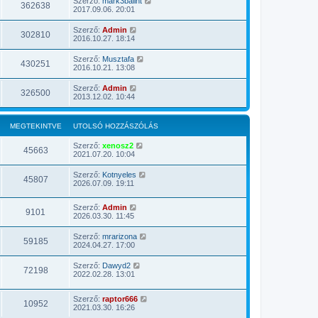
Szerző:
mark3balint
362638
2017.09.06. 20:01
Szerző:
Admin
302810
2016.10.27. 18:14
Szerző:
Musztafa
430251
2016.10.21. 13:08
Szerző:
Admin
326500
2013.12.02. 10:44
MEGTEKINTVE
UTOLSÓ HOZZÁSZÓLÁS
Szerző:
xenosz2
45663
2021.07.20. 10:04
Szerző:
Kotnyeles
45807
2026.07.09. 19:11
Szerző:
Admin
9101
2026.03.30. 11:45
Szerző:
mrarizona
59185
2024.04.27. 17:00
Szerző:
Dawyd2
72198
2022.02.28. 13:01
Szerző:
raptor666
10952
2021.03.30. 16:26