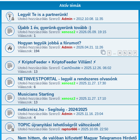
Aktív témák
Legyél Te is a partnerünk!
Utolsó hozzászólás Szerző:
Admin
«
2012.10.08. 11:35
Újabb 1 év, gyerünk-gyerünk tovább :)
Utolsó hozzászólás Szerző:
xenosz2
«
2026.05.09. 19:15
Válaszok:
1
Hogyan tegyük jobbá a fórumot?
Utolsó hozzászólás Szerző:
Admin
«
2026.04.21. 11:26
Válaszok:
194
1
4
5
6
7
…
⚡ KriptoFeeder + KriptoFeeder Villám! ⚡
Utolsó hozzászólás Szerző:
CashDouble
«
2025.12.26. 06:02
Válaszok:
13
NETINVESTPORTAL - legyél a rendszeres olvasónk
Utolsó hozzászólás Szerző:
xenosz2
«
2025.11.27. 17:30
Válaszok:
6
Musicians Starting
Utolsó hozzászólás Szerző:
xenosz2
«
2025.11.27. 17:10
Válaszok:
13
netbiznisz.hu - Segítség - 2024/2025
Utolsó hozzászólás Szerző:
Admin
«
2025.11.16. 23:04
Válaszok:
4
TOPIC újranyitási lehetőségről változások!
Utolsó hozzászólás Szerző:
raptor666
«
2025.10.09. 22:50
Nem hittem, de valóban kifizetett! Magyar Telegramos Hirdető