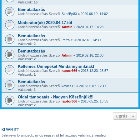
Válaszok:
16
Bemutatkozás
Utolsó hozzászólás Szerző:
SzofiBp83
«
2020.06.10. 14:02
Moderátor(ok) 2020.04.17-től
Utolsó hozzászólás Szerző:
Admin
«
2020.04.17. 14:28
Bemutatkozás
Utolsó hozzászólás Szerző:
Petra
«
2020.02.18. 14:39
Válaszok:
2
Bemutatkozás
Utolsó hozzászólás Szerző:
Admin
«
2019.02.16. 22:03
Válaszok:
2
Kellemes Ünnepeket Mindannyiunknak!
Utolsó hozzászólás Szerző:
raptor666
«
2018.12.23. 23:57
Válaszok:
1
Bemutatkozás
Utolsó hozzászólás Szerző:
kavics13
«
2018.06.07. 12:17
Válaszok:
1
Oldal támogatás - Nagyon Köszönjük!!!
Utolsó hozzászólás Szerző:
raptor666
«
2018.05.25. 13:55
Válaszok:
2
Ugrás
KI VAN ITT
Jelenlévő fórumozók: nincs regisztrált felhasználó valamint 2 vendég