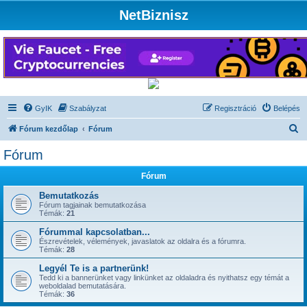
NetBiznisz
GyIK
Szabályzat
Regisztráció
Belépés
K
Fórum kezdőlap
Fórum
e
Fórum
r
Fórum
e
s
Bemutatkozás
Fórum tagjainak bemutatkozása
é
Témák:
21
s
Fórummal kapcsolatban...
Észrevételek, vélemények, javaslatok az oldalra és a fórumra.
Témák:
28
Legyél Te is a partnerünk!
Tedd ki a bannerünket vagy linkünket az oldaladra és nyithatsz egy témát a
weboldalad bemutatására.
Témák:
36