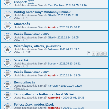
Csoport! 🇭🇺
Utolsó hozzászólás Szerző:
CashDouble
«
2024.09.05. 19:16
Boldog Karácsonyt Mindannyiunknak!
Utolsó hozzászólás Szerző:
Gisell
«
2023.12.25. 11:59
Válaszok:
1
Kimaradás
Utolsó hozzászólás Szerző:
Admin
«
2023.05.13. 10:41
Békés Ünnepeket - 2022
Utolsó hozzászólás Szerző:
Gisell
«
2022.12.24. 14:05
Válaszok:
1
Vélemények, ötletek, javaslatok
Utolsó hozzászólás Szerző:
feriman
«
2022.09.12. 21:51
Válaszok:
117
1
2
3
4
Sziasztok
Utolsó hozzászólás Szerző:
Soccer
«
2021.05.13. 19:31
Válaszok:
2
Békés Ünnepeket - 2025
Utolsó hozzászólás Szerző:
Admin
«
2020.12.24. 13:08
Bemutatkozás
Utolsó hozzászólás Szerző:
harryjon
«
2020.10.04. 13:20
Válaszok:
1
Támogathatod a Netbiznisz.hu -t SMS-el!
Utolsó hozzászólás Szerző:
raptor666
«
2020.08.03. 20:35
Fejlesztések, módosítások
Utolsó hozzászólás Szerző:
raptor666
«
2020.07.19. 21:25