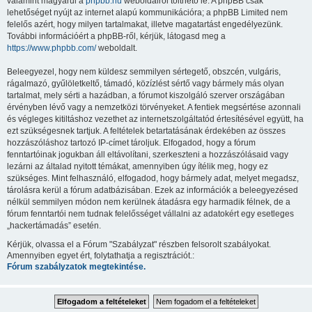
valamint magyarul a
phpbb.hu
weboldalról tölthető le. A phpBB csak
lehetőséget nyújt az internet alapú kommunikációra; a phpBB Limited nem
felelős azért, hogy milyen tartalmakat, illetve magatartást engedélyezünk.
További információért a phpBB-ről, kérjük, látogasd meg a
https://www.phpbb.com/
weboldalt.
Beleegyezel, hogy nem küldesz semmilyen sértegető, obszcén, vulgáris,
rágalmazó, gyűlöletkeltő, támadó, közízlést sértő vagy bármely más olyan
tartalmat, mely sérti a hazádban, a fórumot kiszolgáló szerver országában
érvényben lévő vagy a nemzetközi törvényeket. A fentiek megsértése azonnali
és végleges kitiltáshoz vezethet az internetszolgáltatód értesítésével együtt, ha
ezt szükségesnek tartjuk. A feltételek betartatásának érdekében az összes
hozzászóláshoz tartozó IP-címet tároljuk. Elfogadod, hogy a fórum
fenntartóinak jogukban áll eltávolítani, szerkeszteni a hozzászólásaid vagy
lezárni az általad nyitott témákat, amennyiben úgy ítélik meg, hogy ez
szükséges. Mint felhasználó, elfogadod, hogy bármely adat, melyet megadsz,
tárolásra kerül a fórum adatbázisában. Ezek az információk a beleegyezésed
nélkül semmilyen módon nem kerülnek átadásra egy harmadik félnek, de a
fórum fenntartói nem tudnak felelősséget vállalni az adatokért egy esetleges
„hackertámadás” esetén.
Kérjük, olvassa el a Fórum "Szabályzat" részben felsorolt szabályokat.
Amennyiben egyet ért, folytathatja a regisztrációt.:
Fórum szabályzatok megtekintése.