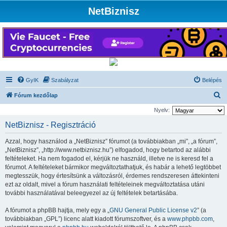
NetBiznisz
GyIK
Szabályzat
Belépés
K
Fórum kezdőlap
e
Nyelv:
r
NetBiznisz - Regisztráció
e
Azzal, hogy használod a „NetBiznisz” fórumot (a továbbiakban „mi”, „a fórum”,
s
„NetBiznisz”, „http://www.netbiznisz.hu”) elfogadod, hogy betartod az alábbi
é
feltételeket. Ha nem fogadod el, kérjük ne használd, illetve ne is keresd fel a
fórumot. A feltételeket bármikor megváltoztathatjuk, és habár a lehető legtöbbet
s
megtesszük, hogy értesítsünk a változásról, érdemes rendszeresen áttekinteni
ezt az oldalt, mivel a fórum használati feltételeinek megváltoztatása utáni
további használatával beleegyezel az új feltételek betartásába.
A fórumot a phpBB hajtja, mely egy a „
GNU General Public License v2
” (a
továbbiakban „GPL”) licenc alatt kiadott fórumszoftver, és a
www.phpbb.com
,