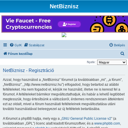
NetBiznisz
GyIK
Szabályzat
Belépés
K
Fórum kezdőlap
e
Nyelv:
r
NetBiznisz - Regisztráció
e
Azzal, hogy használod a „NetBiznisz” fórumot (a továbbiakban „mi”, „a fórum”,
s
„NetBiznisz”, „http://www.netbiznisz.hu”) elfogadod, hogy betartod az alábbi
é
feltételeket. Ha nem fogadod el, kérjük ne használd, illetve ne is keresd fel a
fórumot. A feltételeket bármikor megváltoztathatjuk, és habár a lehető legtöbbet
s
megtesszük, hogy értesítsünk a változásról, érdemes rendszeresen áttekinteni
ezt az oldalt, mivel a fórum használati feltételeinek megváltoztatása utáni
további használatával beleegyezel az új feltételek betartásába.
A fórumot a phpBB hajtja, mely egy a „
GNU General Public License v2
” (a
továbbiakban „GPL”) licenc alatt kiadott fórumszoftver, és a
www.phpbb.com
,