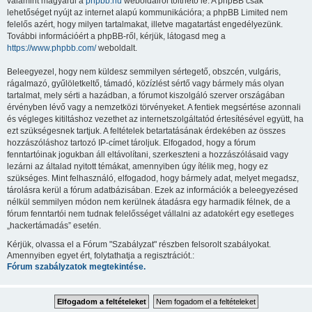
valamint magyarul a
phpbb.hu
weboldalról tölthető le. A phpBB csak
lehetőséget nyújt az internet alapú kommunikációra; a phpBB Limited nem
felelős azért, hogy milyen tartalmakat, illetve magatartást engedélyezünk.
További információért a phpBB-ről, kérjük, látogasd meg a
https://www.phpbb.com/
weboldalt.
Beleegyezel, hogy nem küldesz semmilyen sértegető, obszcén, vulgáris,
rágalmazó, gyűlöletkeltő, támadó, közízlést sértő vagy bármely más olyan
tartalmat, mely sérti a hazádban, a fórumot kiszolgáló szerver országában
érvényben lévő vagy a nemzetközi törvényeket. A fentiek megsértése azonnali
és végleges kitiltáshoz vezethet az internetszolgáltatód értesítésével együtt, ha
ezt szükségesnek tartjuk. A feltételek betartatásának érdekében az összes
hozzászóláshoz tartozó IP-címet tároljuk. Elfogadod, hogy a fórum
fenntartóinak jogukban áll eltávolítani, szerkeszteni a hozzászólásaid vagy
lezárni az általad nyitott témákat, amennyiben úgy ítélik meg, hogy ez
szükséges. Mint felhasználó, elfogadod, hogy bármely adat, melyet megadsz,
tárolásra kerül a fórum adatbázisában. Ezek az információk a beleegyezésed
nélkül semmilyen módon nem kerülnek átadásra egy harmadik félnek, de a
fórum fenntartói nem tudnak felelősséget vállalni az adatokért egy esetleges
„hackertámadás” esetén.
Kérjük, olvassa el a Fórum "Szabályzat" részben felsorolt szabályokat.
Amennyiben egyet ért, folytathatja a regisztrációt.:
Fórum szabályzatok megtekintése.