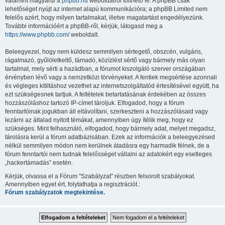
valamint magyarul a
phpbb.hu
weboldalról tölthető le. A phpBB csak
lehetőséget nyújt az internet alapú kommunikációra; a phpBB Limited nem
felelős azért, hogy milyen tartalmakat, illetve magatartást engedélyezünk.
További információért a phpBB-ről, kérjük, látogasd meg a
https://www.phpbb.com/
weboldalt.
Beleegyezel, hogy nem küldesz semmilyen sértegető, obszcén, vulgáris,
rágalmazó, gyűlöletkeltő, támadó, közízlést sértő vagy bármely más olyan
tartalmat, mely sérti a hazádban, a fórumot kiszolgáló szerver országában
érvényben lévő vagy a nemzetközi törvényeket. A fentiek megsértése azonnali
és végleges kitiltáshoz vezethet az internetszolgáltatód értesítésével együtt, ha
ezt szükségesnek tartjuk. A feltételek betartatásának érdekében az összes
hozzászóláshoz tartozó IP-címet tároljuk. Elfogadod, hogy a fórum
fenntartóinak jogukban áll eltávolítani, szerkeszteni a hozzászólásaid vagy
lezárni az általad nyitott témákat, amennyiben úgy ítélik meg, hogy ez
szükséges. Mint felhasználó, elfogadod, hogy bármely adat, melyet megadsz,
tárolásra kerül a fórum adatbázisában. Ezek az információk a beleegyezésed
nélkül semmilyen módon nem kerülnek átadásra egy harmadik félnek, de a
fórum fenntartói nem tudnak felelősséget vállalni az adatokért egy esetleges
„hackertámadás” esetén.
Kérjük, olvassa el a Fórum "Szabályzat" részben felsorolt szabályokat.
Amennyiben egyet ért, folytathatja a regisztrációt.:
Fórum szabályzatok megtekintése.