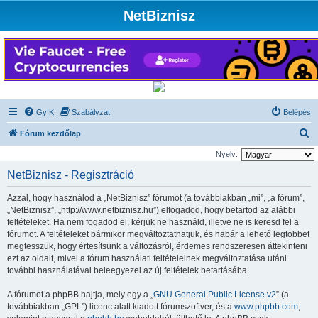
NetBiznisz
GyIK
Szabályzat
Belépés
K
Fórum kezdőlap
e
Nyelv:
r
NetBiznisz - Regisztráció
e
Azzal, hogy használod a „NetBiznisz” fórumot (a továbbiakban „mi”, „a fórum”,
s
„NetBiznisz”, „http://www.netbiznisz.hu”) elfogadod, hogy betartod az alábbi
é
feltételeket. Ha nem fogadod el, kérjük ne használd, illetve ne is keresd fel a
fórumot. A feltételeket bármikor megváltoztathatjuk, és habár a lehető legtöbbet
s
megtesszük, hogy értesítsünk a változásról, érdemes rendszeresen áttekinteni
ezt az oldalt, mivel a fórum használati feltételeinek megváltoztatása utáni
további használatával beleegyezel az új feltételek betartásába.
A fórumot a phpBB hajtja, mely egy a „
GNU General Public License v2
” (a
továbbiakban „GPL”) licenc alatt kiadott fórumszoftver, és a
www.phpbb.com
,