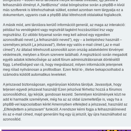
böngészed – ebben kerül tárolásra melyik témákat olvastad, így javítva a
felhasználói élményt. A „NetBiznisz” oldal böngészése során a phpBB-n kívül
más szoftverek is létrehozhatnak sütiket, ezeket azonban nem tárgyalja ez a
dokumentum, ugyanis csak a phpBB által létrehozott oldalakkal foglalkozik.
A másik mód, ami tárolásra kerülő információt generál, az maga az interakció:
például ha vendégként vagy regisztrált tagként hozzászólást írsz vagy
regisztrálsz. Ez utóbbi folyamat során meg kell adnod egy egyedien
azonosítható nevet („a felhasználói neved”), egy – a belépéshez használt –
személyes jelszót („a jelszavad”), illetve egy valós e-mail címet („az e-mail
címed”). Az általad létrehozott azonosítót azon ország adatvédelmi törvényei
védelmezik, melyben a fórum szervere található. A regisztráció során megadott
egyéb adatok kötelezősége az adott fórum adminisztrátorainak döntésétől
függ. Lehetőséged van rá, hogy megválaszd, milyen információk jelenjenek
meg rólad nyilvánosan a profilodban. Ezen felül ki-, illetve bekapcsolhatod a
számodra küldött automatikus leveleket.
A jelszavad biztonságosan, egyirányúan kódolva tároljuk. Javasoljuk, hogy
teljesen egyedi jelszavat használj! Ezen jelszóval férhetsz hozzá a fórumos
azonosítódhoz, így kérjük, gondosan kezeld. Semmilyen körülmények közt ne
add ki harmadik személynek, még ha az az oldal üzemeltetője is, vagy ha a
phpBB-vel kapcsolatban kérik! Amennyiben elfelejted a jelszavad, használd az
„Elfelejtettem a jelszavam” funkciót. A rendszer kérni fogja a felhasználóneved
és az e-mail címed, majd generálni fog egy új jelszót, így újra használhatod az
azonosítód.