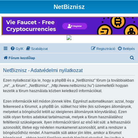
NetBiznisz
GyIK
Szabályzat
Regisztráció
Belépés
K
Fórum kezdőlap
e
NetBiznisz - Adatvédelmi nyilatkozat
r
e
Ezen nyilatkozat írja le, hogy a phpBB és a „NetBiznisz” fórum (a továbbiakban
„mi”, „a fórum”, „NetBiznisz”, „http://www.netbiznisz.hu”) üzemeltetői hogyan
s
kezelik a fórum használata közben keletkező információkat.
é
Ezen információk két módon jönnek létre. Egyrészt automatikusan: azzal, hogy
s
felkeresed a fórumot, a phpBB ún. sütiket hoz létre (kis szöveges állományok,
melyeket a böngésződ letölt az ideiglenes állományok könyvtárába). Ezen
sütik olyan fontos adatokat tartalmaznak, melyek a fórum használatához
feltétlenül szükségesek. Ilyen információt tárol az első két süti: a felhasználói
azonosítót, illetve egy névtelen munkamenet azonosítót, amit a rendszer a
böngésződhöz rendel. A harmadik süti akkor jön létre, amikor a fórumot