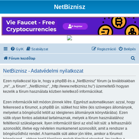
NetBiznisz
GyIK
Szabályzat
Regisztráció
Belépés
K
Fórum kezdőlap
e
NetBiznisz - Adatvédelmi nyilatkozat
r
e
Ezen nyilatkozat írja le, hogy a phpBB és a „NetBiznisz” fórum (a továbbiakban
„mi”, „a fórum”, „NetBiznisz”, „http://www.netbiznisz.hu”) üzemeltetői hogyan
s
kezelik a fórum használata közben keletkező információkat.
é
Ezen információk két módon jönnek létre. Egyrészt automatikusan: azzal, hogy
s
felkeresed a fórumot, a phpBB ún. sütiket hoz létre (kis szöveges állományok,
melyeket a böngésződ letölt az ideiglenes állományok könyvtárába). Ezen
sütik olyan fontos adatokat tartalmaznak, melyek a fórum használatához
feltétlenül szükségesek. Ilyen információt tárol az első két süti: a felhasználói
azonosítót, illetve egy névtelen munkamenet azonosítót, amit a rendszer a
böngésződhöz rendel. A harmadik süti akkor jön létre, amikor a fórumot