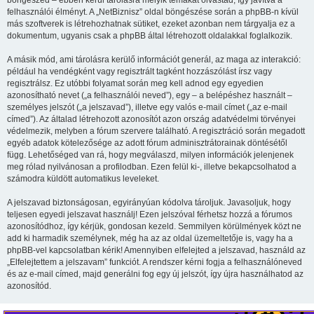
böngészed – ebben kerül tárolásra melyik témákat olvastad, így javítva a
felhasználói élményt. A „NetBiznisz” oldal böngészése során a phpBB-n kívül
más szoftverek is létrehozhatnak sütiket, ezeket azonban nem tárgyalja ez a
dokumentum, ugyanis csak a phpBB által létrehozott oldalakkal foglalkozik.
A másik mód, ami tárolásra kerülő információt generál, az maga az interakció:
például ha vendégként vagy regisztrált tagként hozzászólást írsz vagy
regisztrálsz. Ez utóbbi folyamat során meg kell adnod egy egyedien
azonosítható nevet („a felhasználói neved”), egy – a belépéshez használt –
személyes jelszót („a jelszavad”), illetve egy valós e-mail címet („az e-mail
címed”). Az általad létrehozott azonosítót azon ország adatvédelmi törvényei
védelmezik, melyben a fórum szervere található. A regisztráció során megadott
egyéb adatok kötelezősége az adott fórum adminisztrátorainak döntésétől
függ. Lehetőséged van rá, hogy megválaszd, milyen információk jelenjenek
meg rólad nyilvánosan a profilodban. Ezen felül ki-, illetve bekapcsolhatod a
számodra küldött automatikus leveleket.
A jelszavad biztonságosan, egyirányúan kódolva tároljuk. Javasoljuk, hogy
teljesen egyedi jelszavat használj! Ezen jelszóval férhetsz hozzá a fórumos
azonosítódhoz, így kérjük, gondosan kezeld. Semmilyen körülmények közt ne
add ki harmadik személynek, még ha az az oldal üzemeltetője is, vagy ha a
phpBB-vel kapcsolatban kérik! Amennyiben elfelejted a jelszavad, használd az
„Elfelejtettem a jelszavam” funkciót. A rendszer kérni fogja a felhasználóneved
és az e-mail címed, majd generálni fog egy új jelszót, így újra használhatod az
azonosítód.