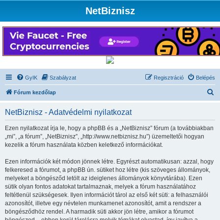
NetBiznisz
GyIK
Szabályzat
Regisztráció
Belépés
K
Fórum kezdőlap
e
NetBiznisz - Adatvédelmi nyilatkozat
r
e
Ezen nyilatkozat írja le, hogy a phpBB és a „NetBiznisz” fórum (a továbbiakban
„mi”, „a fórum”, „NetBiznisz”, „http://www.netbiznisz.hu”) üzemeltetői hogyan
s
kezelik a fórum használata közben keletkező információkat.
é
Ezen információk két módon jönnek létre. Egyrészt automatikusan: azzal, hogy
s
felkeresed a fórumot, a phpBB ún. sütiket hoz létre (kis szöveges állományok,
melyeket a böngésződ letölt az ideiglenes állományok könyvtárába). Ezen
sütik olyan fontos adatokat tartalmaznak, melyek a fórum használatához
feltétlenül szükségesek. Ilyen információt tárol az első két süti: a felhasználói
azonosítót, illetve egy névtelen munkamenet azonosítót, amit a rendszer a
böngésződhöz rendel. A harmadik süti akkor jön létre, amikor a fórumot