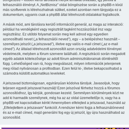
böngészed – ebben kerül tárolásra melyik témákat olvastad, így javítva a
felhasználói élményt. A „NetBiznisz” oldal böngészése során a phpBB-n kívül
más szoftverek is létrehozhatnak sütiket, ezeket azonban nem tárgyalja ez a
dokumentum, ugyanis csak a phpBB által létrehozott oldalakkal foglalkozik.
A másik mód, ami tárolásra kerülő információt generál, az maga az interakció:
például ha vendégként vagy regisztrált tagként hozzászólást írsz vagy
regisztrálsz. Ez utóbbi folyamat során meg kell adnod egy egyedien
azonosítható nevet („a felhasználói neved”), egy – a belépéshez használt –
személyes jelszót („a jelszavad”), illetve egy valós e-mail címet („az e-mail
címed”). Az általad létrehozott azonosítót azon ország adatvédelmi törvényei
védelmezik, melyben a fórum szervere található. A regisztráció során megadott
egyéb adatok kötelezősége az adott fórum adminisztrátorainak döntésétől
függ. Lehetőséged van rá, hogy megválaszd, milyen információk jelenjenek
meg rólad nyilvánosan a profilodban. Ezen felül ki-, illetve bekapcsolhatod a
számodra küldött automatikus leveleket.
A jelszavad biztonságosan, egyirányúan kódolva tároljuk. Javasoljuk, hogy
teljesen egyedi jelszavat használj! Ezen jelszóval férhetsz hozzá a fórumos
azonosítódhoz, így kérjük, gondosan kezeld. Semmilyen körülmények közt ne
add ki harmadik személynek, még ha az az oldal üzemeltetője is, vagy ha a
phpBB-vel kapcsolatban kérik! Amennyiben elfelejted a jelszavad, használd az
„Elfelejtettem a jelszavam” funkciót. A rendszer kérni fogja a felhasználóneved
és az e-mail címed, majd generálni fog egy új jelszót, így újra használhatod az
azonosítód.