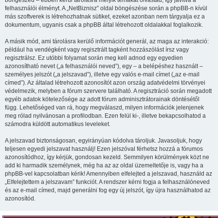
böngészed – ebben kerül tárolásra melyik témákat olvastad, így javítva a
felhasználói élményt. A „NetBiznisz” oldal böngészése során a phpBB-n kívül
más szoftverek is létrehozhatnak sütiket, ezeket azonban nem tárgyalja ez a
dokumentum, ugyanis csak a phpBB által létrehozott oldalakkal foglalkozik.
A másik mód, ami tárolásra kerülő információt generál, az maga az interakció:
például ha vendégként vagy regisztrált tagként hozzászólást írsz vagy
regisztrálsz. Ez utóbbi folyamat során meg kell adnod egy egyedien
azonosítható nevet („a felhasználói neved”), egy – a belépéshez használt –
személyes jelszót („a jelszavad”), illetve egy valós e-mail címet („az e-mail
címed”). Az általad létrehozott azonosítót azon ország adatvédelmi törvényei
védelmezik, melyben a fórum szervere található. A regisztráció során megadott
egyéb adatok kötelezősége az adott fórum adminisztrátorainak döntésétől
függ. Lehetőséged van rá, hogy megválaszd, milyen információk jelenjenek
meg rólad nyilvánosan a profilodban. Ezen felül ki-, illetve bekapcsolhatod a
számodra küldött automatikus leveleket.
A jelszavad biztonságosan, egyirányúan kódolva tároljuk. Javasoljuk, hogy
teljesen egyedi jelszavat használj! Ezen jelszóval férhetsz hozzá a fórumos
azonosítódhoz, így kérjük, gondosan kezeld. Semmilyen körülmények közt ne
add ki harmadik személynek, még ha az az oldal üzemeltetője is, vagy ha a
phpBB-vel kapcsolatban kérik! Amennyiben elfelejted a jelszavad, használd az
„Elfelejtettem a jelszavam” funkciót. A rendszer kérni fogja a felhasználóneved
és az e-mail címed, majd generálni fog egy új jelszót, így újra használhatod az
azonosítód.