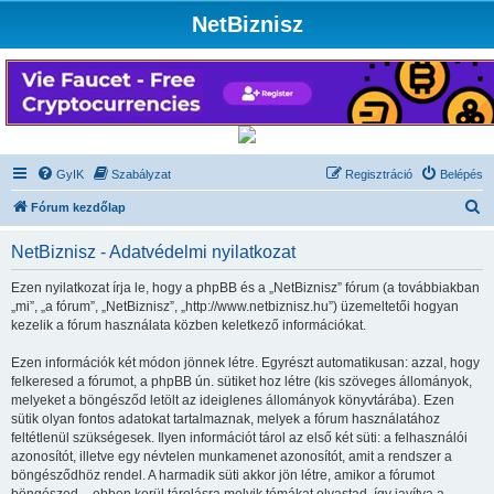
NetBiznisz
GyIK
Szabályzat
Regisztráció
Belépés
K
Fórum kezdőlap
e
NetBiznisz - Adatvédelmi nyilatkozat
r
e
Ezen nyilatkozat írja le, hogy a phpBB és a „NetBiznisz” fórum (a továbbiakban
„mi”, „a fórum”, „NetBiznisz”, „http://www.netbiznisz.hu”) üzemeltetői hogyan
s
kezelik a fórum használata közben keletkező információkat.
é
Ezen információk két módon jönnek létre. Egyrészt automatikusan: azzal, hogy
s
felkeresed a fórumot, a phpBB ún. sütiket hoz létre (kis szöveges állományok,
melyeket a böngésződ letölt az ideiglenes állományok könyvtárába). Ezen
sütik olyan fontos adatokat tartalmaznak, melyek a fórum használatához
feltétlenül szükségesek. Ilyen információt tárol az első két süti: a felhasználói
azonosítót, illetve egy névtelen munkamenet azonosítót, amit a rendszer a
böngésződhöz rendel. A harmadik süti akkor jön létre, amikor a fórumot