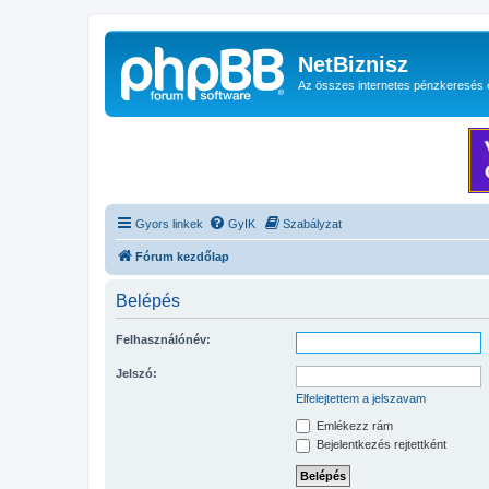
NetBiznisz
Az összes internetes pénzkeresés 
Gyors linkek
GyIK
Szabályzat
Fórum kezdőlap
Belépés
Felhasználónév:
Jelszó:
Elfelejtettem a jelszavam
Emlékezz rám
Bejelentkezés rejtettként