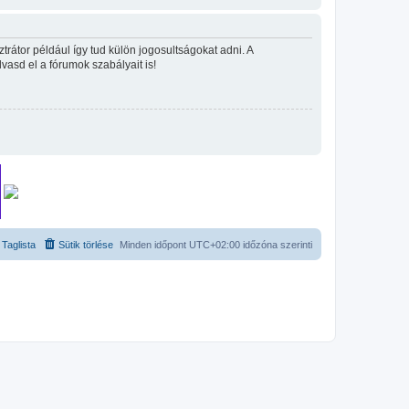
rátor például így tud külön jogosultságokat adni. A
lvasd el a fórumok szabályait is!
Taglista
Sütik törlése
Minden időpont
UTC+02:00
időzóna szerinti