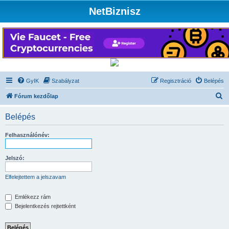
NetBiznisz
GyIK
Szabályzat
Regisztráció
Belépés
K
Fórum kezdőlap
e
Belépés
r
e
Felhasználónév:
s
é
Jelszó:
s
Elfelejtettem a jelszavam
Emlékezz rám
Bejelentkezés rejtettként