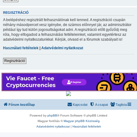
REGISZTRÁCIÓ
A belépéshez regisztrált felhasználónak kell lenned. A regisztráció csupán
néhány másodpercet vesz igénybe, de számos előnnyel jár, az adminisztrátor
például így tud külön jogosultságokat adni. A regisztráció előtt győződj meg
róla, hogy elfogadod a felhasználási feltételeinket, valamint egyetértesz az
adatvédelmi nyilatkozatunkkal. Kérjük, olvasd el a fórumok szabályait is!
Használati feltételek
|
Adatvédelmi nyilatkozat
Regisztráció
Fórum kezdőlap
Kapcsolat
A csapat
Taglista
Powered by
phpBB
® Forum Software © phpBB Limited
Magyar fordítás ©
Magyar phpBB Közösség
Adatvédelmi nyilatkozat
|
Használati feltételek