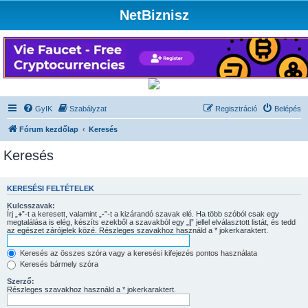
NetBiznisz
GyIK
Szabályzat
Regisztráció
Belépés
Fórum kezdőlap
Keresés
Keresés
KERESÉSI FELTÉTELEK
Kulcsszavak:
Írj „
+
”-t a keresett, valamint „
-
”-t a kizárandó szavak elé. Ha több szóból csak egy
megtalálása is elég, készíts ezekből a szavakból egy „
|
” jellel elválasztott listát, és tedd
az egészet zárójelek közé. Részleges szavakhoz használd a * jokerkaraktert.
Keresés az összes szóra vagy a keresési kifejezés pontos használata
Keresés bármely szóra
Szerző:
Részleges szavakhoz használd a * jokerkaraktert.