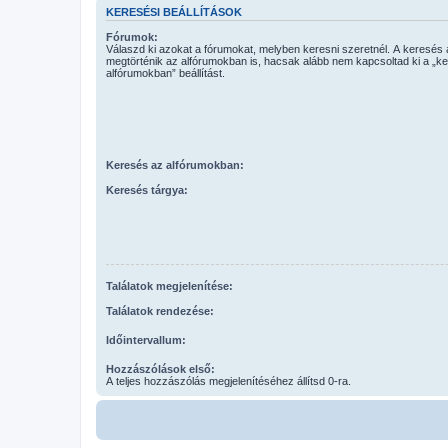
KERESÉSI BEÁLLÍTÁSOK
Fórumok:
Válaszd ki azokat a fórumokat, melyben keresni szeretnél. A keresés
megtörténik az alfórumokban is, hacsak alább nem kapcsoltad ki a „k
alfórumokban” beállítást.
Keresés az alfórumokban:
Keresés tárgya:
Találatok megjelenítése:
Találatok rendezése:
Időintervallum:
Hozzászólások első:
A teljes hozzászólás megjelenítéséhez állítsd 0-ra.