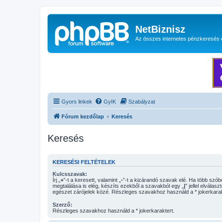
NetBiznisz
Az összes internetes pénzkeresés 
Gyors linkek
GyIK
Szabályzat
Fórum kezdőlap
Keresés
Keresés
KERESÉSI FELTÉTELEK
Kulcsszavak:
Írj „
+
”-t a keresett, valamint „
-
”-t a kizárandó szavak elé. Ha több szóból csak egy
megtalálása is elég, készíts ezekből a szavakból egy „
|
” jellel elválasz
egészet zárójelek közé. Részleges szavakhoz használd a * jokerkarak
Szerző:
Részleges szavakhoz használd a * jokerkaraktert.