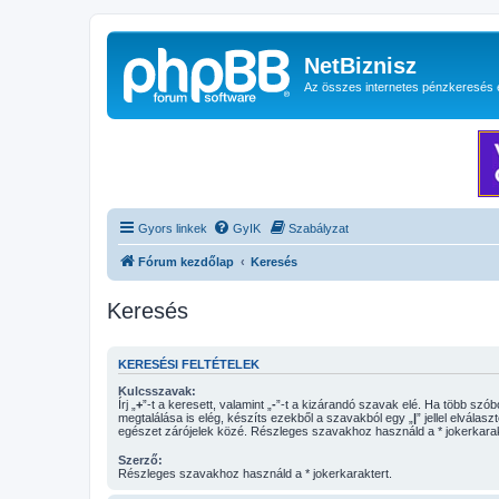
NetBiznisz
Az összes internetes pénzkeresés 
Gyors linkek
GyIK
Szabályzat
Fórum kezdőlap
Keresés
Keresés
KERESÉSI FELTÉTELEK
Kulcsszavak:
Írj „
+
”-t a keresett, valamint „
-
”-t a kizárandó szavak elé. Ha több szóból csak egy
megtalálása is elég, készíts ezekből a szavakból egy „
|
” jellel elválasz
egészet zárójelek közé. Részleges szavakhoz használd a * jokerkarak
Szerző:
Részleges szavakhoz használd a * jokerkaraktert.