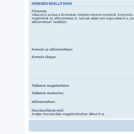
KERESÉSI BEÁLLÍTÁSOK
Fórumok:
Válaszd ki azokat a fórumokat, melyben keresni szeretnél. A keresés
megtörténik az alfórumokban is, hacsak alább nem kapcsoltad ki a „k
alfórumokban” beállítást.
Keresés az alfórumokban:
Keresés tárgya:
Találatok megjelenítése:
Találatok rendezése:
Időintervallum:
Hozzászólások első:
A teljes hozzászólás megjelenítéséhez állítsd 0-ra.