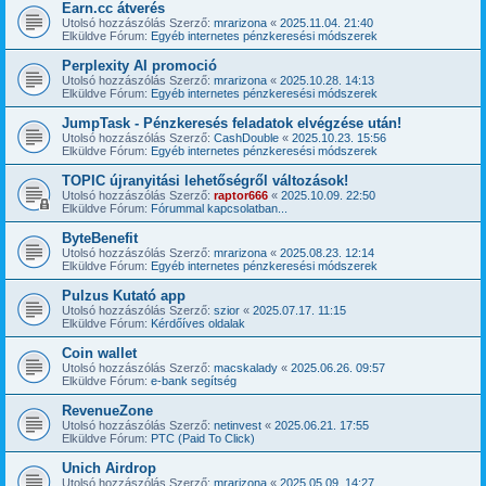
Earn.cc átverés
Utolsó hozzászólás Szerző:
mrarizona
«
2025.11.04. 21:40
Elküldve Fórum:
Egyéb internetes pénzkeresési módszerek
Perplexity AI promoció
Utolsó hozzászólás Szerző:
mrarizona
«
2025.10.28. 14:13
Elküldve Fórum:
Egyéb internetes pénzkeresési módszerek
JumpTask - Pénzkeresés feladatok elvégzése után!
Utolsó hozzászólás Szerző:
CashDouble
«
2025.10.23. 15:56
Elküldve Fórum:
Egyéb internetes pénzkeresési módszerek
TOPIC újranyitási lehetőségről változások!
Utolsó hozzászólás Szerző:
raptor666
«
2025.10.09. 22:50
Elküldve Fórum:
Fórummal kapcsolatban...
ByteBenefit
Utolsó hozzászólás Szerző:
mrarizona
«
2025.08.23. 12:14
Elküldve Fórum:
Egyéb internetes pénzkeresési módszerek
Pulzus Kutató app
Utolsó hozzászólás Szerző:
szior
«
2025.07.17. 11:15
Elküldve Fórum:
Kérdőíves oldalak
Coin wallet
Utolsó hozzászólás Szerző:
macskalady
«
2025.06.26. 09:57
Elküldve Fórum:
e-bank segítség
RevenueZone
Utolsó hozzászólás Szerző:
netinvest
«
2025.06.21. 17:55
Elküldve Fórum:
PTC (Paid To Click)
Unich Airdrop
Utolsó hozzászólás Szerző:
mrarizona
«
2025.05.09. 14:27