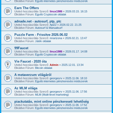
Elküldve Fórum:
Egyéb internetes pénzkeresési módszerek
Earn The Offers
Utolsó hozzászólás Szerző:
linux1986
«
2026.03.15. 16:15
Elküldve Fórum:
Egyéb Cryptocoin oldalak
adnade.net - autosurf, ptp, ptc
Utolsó hozzászólás Szerző:
Api22
«
2026.02.22. 21:25
Elküldve Fórum:
Autosurf & Manualsurf
Puzzle Farm - Frissitve 2026.06.02
Utolsó hozzászólás Szerző:
mrarizona
«
2026.02.21. 13:47
Elküldve Fórum:
Játék oldalak
99Faucet
Utolsó hozzászólás Szerző:
linux1986
«
2026.01.17. 14:08
Elküldve Fórum:
Egyéb Cryptocoin oldalak
Vie Faucet - 2020 óta
Utolsó hozzászólás Szerző:
Admin
«
2025.12.01. 13:34
Elküldve Fórum:
Bitcoin oldalak
A metaverzum világáról
Utolsó hozzászólás Szerző:
georgesrv
«
2025.11.06. 18:10
Elküldve Fórum:
Egyéb internetes pénzkeresési módszerek
Az MLM világa
Utolsó hozzászólás Szerző:
georgesrv
«
2025.11.06. 17:56
Elküldve Fórum:
MLM (Multi-level marketing)
piackutatás, mint online pénzkereseti lehetőség
Utolsó hozzászólás Szerző:
georgesrv
«
2025.11.06. 17:52
Elküldve Fórum:
Egyéb internetes pénzkeresési módszerek