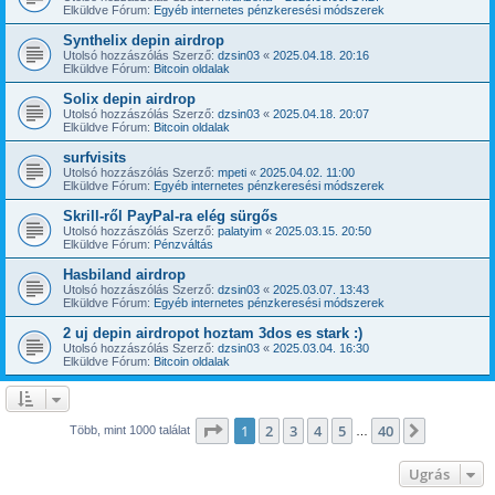
Elküldve Fórum:
Egyéb internetes pénzkeresési módszerek
Synthelix depin airdrop
Utolsó hozzászólás Szerző:
dzsin03
«
2025.04.18. 20:16
Elküldve Fórum:
Bitcoin oldalak
Solix depin airdrop
Utolsó hozzászólás Szerző:
dzsin03
«
2025.04.18. 20:07
Elküldve Fórum:
Bitcoin oldalak
surfvisits
Utolsó hozzászólás Szerző:
mpeti
«
2025.04.02. 11:00
Elküldve Fórum:
Egyéb internetes pénzkeresési módszerek
Skrill-ről PayPal-ra elég sürgős
Utolsó hozzászólás Szerző:
palatyim
«
2025.03.15. 20:50
Elküldve Fórum:
Pénzváltás
Hasbiland airdrop
Utolsó hozzászólás Szerző:
dzsin03
«
2025.03.07. 13:43
Elküldve Fórum:
Egyéb internetes pénzkeresési módszerek
2 uj depin airdropot hoztam 3dos es stark :)
Utolsó hozzászólás Szerző:
dzsin03
«
2025.03.04. 16:30
Elküldve Fórum:
Bitcoin oldalak
Oldal:
1
/
40
1
2
3
4
5
40
Következ
Több, mint 1000 találat
…
Ugrás