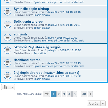
Elküldve Fórum:
Egyéb internetes pénzkeresési módszerek
Synthelix depin airdrop
Utolsó hozzászólás Szerző:
dzsin03
«
2025.04.18. 20:16
Elküldve Fórum:
Bitcoin oldalak
Solix depin airdrop
Utolsó hozzászólás Szerző:
dzsin03
«
2025.04.18. 20:07
Elküldve Fórum:
Bitcoin oldalak
surfvisits
Utolsó hozzászólás Szerző:
mpeti
«
2025.04.02. 11:00
Elküldve Fórum:
Egyéb internetes pénzkeresési módszerek
Skrill-ről PayPal-ra elég sürgős
Utolsó hozzászólás Szerző:
palatyim
«
2025.03.15. 20:50
Elküldve Fórum:
Pénzváltás
Hasbiland airdrop
Utolsó hozzászólás Szerző:
dzsin03
«
2025.03.07. 13:43
Elküldve Fórum:
Egyéb internetes pénzkeresési módszerek
2 uj depin airdropot hoztam 3dos es stark :)
Utolsó hozzászólás Szerző:
dzsin03
«
2025.03.04. 16:30
Elküldve Fórum:
Bitcoin oldalak
Oldal:
1
/
40
1
2
3
4
5
40
Következ
Több, mint 1000 találat
…
Ugrás