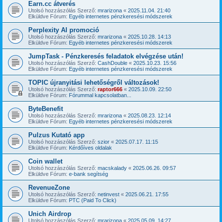
Earn.cc átverés
Utolsó hozzászólás Szerző:
mrarizona
«
2025.11.04. 21:40
Elküldve Fórum:
Egyéb internetes pénzkeresési módszerek
Perplexity AI promoció
Utolsó hozzászólás Szerző:
mrarizona
«
2025.10.28. 14:13
Elküldve Fórum:
Egyéb internetes pénzkeresési módszerek
JumpTask - Pénzkeresés feladatok elvégzése után!
Utolsó hozzászólás Szerző:
CashDouble
«
2025.10.23. 15:56
Elküldve Fórum:
Egyéb internetes pénzkeresési módszerek
TOPIC újranyitási lehetőségről változások!
Utolsó hozzászólás Szerző:
raptor666
«
2025.10.09. 22:50
Elküldve Fórum:
Fórummal kapcsolatban...
ByteBenefit
Utolsó hozzászólás Szerző:
mrarizona
«
2025.08.23. 12:14
Elküldve Fórum:
Egyéb internetes pénzkeresési módszerek
Pulzus Kutató app
Utolsó hozzászólás Szerző:
szior
«
2025.07.17. 11:15
Elküldve Fórum:
Kérdőíves oldalak
Coin wallet
Utolsó hozzászólás Szerző:
macskalady
«
2025.06.26. 09:57
Elküldve Fórum:
e-bank segítség
RevenueZone
Utolsó hozzászólás Szerző:
netinvest
«
2025.06.21. 17:55
Elküldve Fórum:
PTC (Paid To Click)
Unich Airdrop
Utolsó hozzászólás Szerző:
mrarizona
«
2025.05.09. 14:27