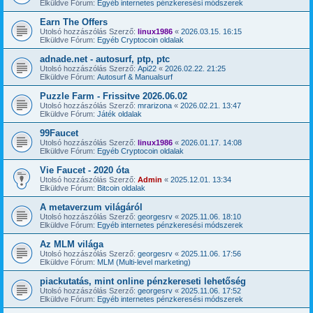
Elküldve Fórum:
Egyéb internetes pénzkeresési módszerek
Earn The Offers
Utolsó hozzászólás Szerző:
linux1986
«
2026.03.15. 16:15
Elküldve Fórum:
Egyéb Cryptocoin oldalak
adnade.net - autosurf, ptp, ptc
Utolsó hozzászólás Szerző:
Api22
«
2026.02.22. 21:25
Elküldve Fórum:
Autosurf & Manualsurf
Puzzle Farm - Frissitve 2026.06.02
Utolsó hozzászólás Szerző:
mrarizona
«
2026.02.21. 13:47
Elküldve Fórum:
Játék oldalak
99Faucet
Utolsó hozzászólás Szerző:
linux1986
«
2026.01.17. 14:08
Elküldve Fórum:
Egyéb Cryptocoin oldalak
Vie Faucet - 2020 óta
Utolsó hozzászólás Szerző:
Admin
«
2025.12.01. 13:34
Elküldve Fórum:
Bitcoin oldalak
A metaverzum világáról
Utolsó hozzászólás Szerző:
georgesrv
«
2025.11.06. 18:10
Elküldve Fórum:
Egyéb internetes pénzkeresési módszerek
Az MLM világa
Utolsó hozzászólás Szerző:
georgesrv
«
2025.11.06. 17:56
Elküldve Fórum:
MLM (Multi-level marketing)
piackutatás, mint online pénzkereseti lehetőség
Utolsó hozzászólás Szerző:
georgesrv
«
2025.11.06. 17:52
Elküldve Fórum:
Egyéb internetes pénzkeresési módszerek