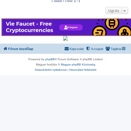
1 találat • Oldal:
1
/
1
Ugrás
Fórum kezdőlap
Kapcsolat
A csapat
Taglista
Powered by
phpBB
® Forum Software © phpBB Limited
Magyar fordítás ©
Magyar phpBB Közösség
Adatvédelmi nyilatkozat
|
Használati feltételek