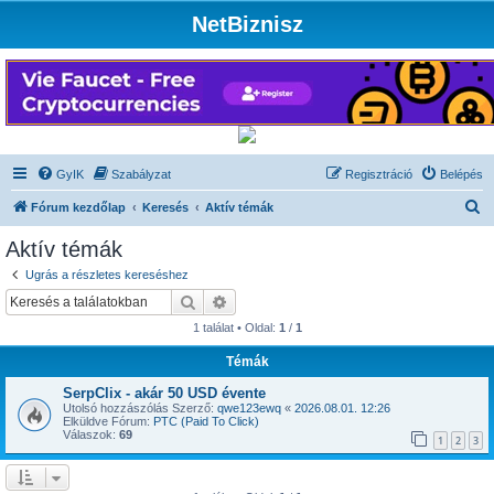
NetBiznisz
GyIK
Szabályzat
Regisztráció
Belépés
K
Fórum kezdőlap
Keresés
Aktív témák
e
Aktív témák
r
Ugrás a részletes kereséshez
e
Keresés
Részletes keresés
s
1 találat • Oldal:
1
/
1
é
Témák
s
SerpClix - akár 50 USD évente
Utolsó hozzászólás Szerző:
qwe123ewq
«
2026.08.01. 12:26
Elküldve Fórum:
PTC (Paid To Click)
Válaszok:
69
1
2
3