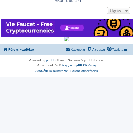
1 találat • Oldal:
1
/
1
Ugrás
Fórum kezdőlap
Kapcsolat
A csapat
Taglista
Powered by
phpBB
® Forum Software © phpBB Limited
Magyar fordítás ©
Magyar phpBB Közösség
Adatvédelmi nyilatkozat
|
Használati feltételek