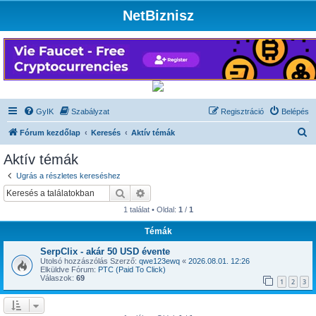
NetBiznisz
GyIK
Szabályzat
Regisztráció
Belépés
K
Fórum kezdőlap
Keresés
Aktív témák
e
Aktív témák
r
Ugrás a részletes kereséshez
e
Keresés
Részletes keresés
s
1 találat • Oldal:
1
/
1
é
Témák
s
SerpClix - akár 50 USD évente
Utolsó hozzászólás Szerző:
qwe123ewq
«
2026.08.01. 12:26
Elküldve Fórum:
PTC (Paid To Click)
Válaszok:
69
1
2
3