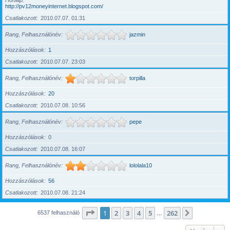
Honlap
http://pv12moneyinternet.blogspot.com/
Csatlakozott
2010.07.07. 01:31
Rang, Felhasználónév
jazmin
Hozzászólások
1
Csatlakozott
2010.07.07. 23:03
Rang, Felhasználónév
torpilla
Hozzászólások
20
Csatlakozott
2010.07.08. 10:56
Rang, Felhasználónév
pepe
Hozzászólások
0
Csatlakozott
2010.07.08. 16:07
Rang, Felhasználónév
lololala10
Hozzászólások
56
Csatlakozott
2010.07.08. 21:24
Oldal:
1
/
262
1
2
3
4
5
262
Következő
6537 felhasználó
…