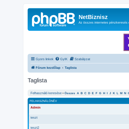
NetBiznisz
Az összes internetes pénzkeresés 
Gyors linkek
GyIK
Szabályzat
Fórum kezdőlap
Taglista
Taglista
Felhasználó keresése
•
Összes
A
B
C
D
E
F
G
H
I
J
K
L
M
N
FELHASZNÁLÓNÉV
Admin
teszt
teszt2