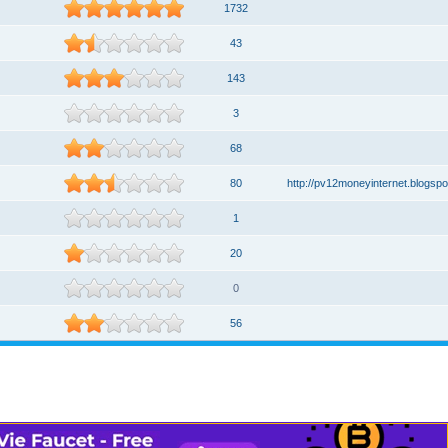
1732
43
143
3
68
80
http://pv12moneyinternet.blogspo
1
20
0
56