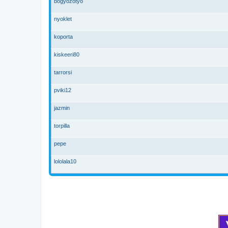
bogyozotyo
nyoklet
koporta
kiskeeri80
tarrorsi
pviki12
jazmin
torpilla
pepe
lololala10