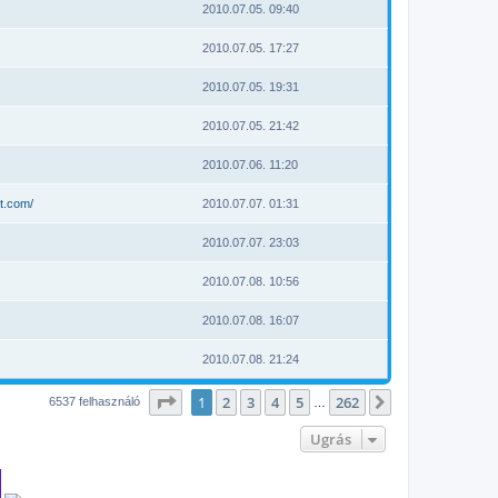
2010.07.05. 09:40
2010.07.05. 17:27
2010.07.05. 19:31
2010.07.05. 21:42
2010.07.06. 11:20
t.com/
2010.07.07. 01:31
2010.07.07. 23:03
2010.07.08. 10:56
2010.07.08. 16:07
2010.07.08. 21:24
Oldal:
1
/
262
1
2
3
4
5
262
Következő
6537 felhasználó
…
Ugrás