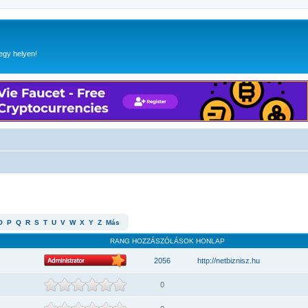
egy helyen!
O
P
Q
R
S
T
U
V
W
X
Y
Z
Más
RANG
HOZZÁSZÓLÁSOK
HONLAP
2056
http://netbiznisz.hu
0