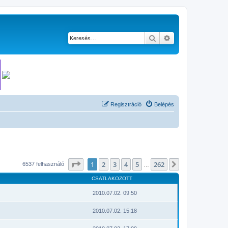
Keresés
Részletes keresés
Regisztráció
Belépés
Oldal:
1
/
262
1
2
3
4
5
262
Következő
6537 felhasználó
…
CSATLAKOZOTT
2010.07.02. 09:50
2010.07.02. 15:18