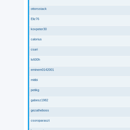
ottorsstack
Eliz76
kovpeter30
calorius
csari
ls600h
eminem0142001
mitibi
petikg
gabesz1982
gezatheboss
csoroparaszt