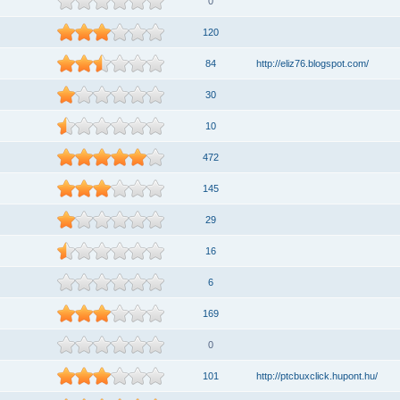
0
120
84
http://eliz76.blogspot.com/
30
10
472
145
29
16
6
169
0
101
http://ptcbuxclick.hupont.hu/