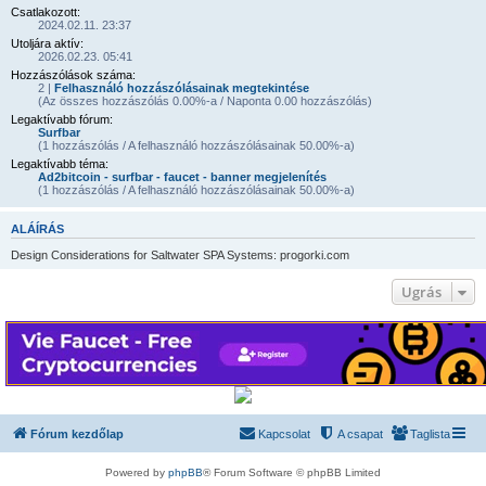
Csatlakozott:
2024.02.11. 23:37
Utoljára aktív:
2026.02.23. 05:41
Hozzászólások száma:
2 |
Felhasználó hozzászólásainak megtekintése
(Az összes hozzászólás 0.00%-a / Naponta 0.00 hozzászólás)
Legaktívabb fórum:
Surfbar
(1 hozzászólás / A felhasználó hozzászólásainak 50.00%-a)
Legaktívabb téma:
Ad2bitcoin - surfbar - faucet - banner megjelenítés
(1 hozzászólás / A felhasználó hozzászólásainak 50.00%-a)
ALÁÍRÁS
Design Considerations for Saltwater SPA Systems: progorki.com
Ugrás
Fórum kezdőlap
Kapcsolat
A csapat
Taglista
Powered by
phpBB
® Forum Software © phpBB Limited