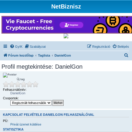
NetBiznisz
GyIK
Szabályzat
Regisztráció
Belépés
K
Fórum kezdőlap
Taglista
DanielGon
e
Profil megtekintése: DanielGon
r
e
Új tag
s
Felhasználónév:
é
DanielGon
s
Csoportok:
KAPCSOLAT FELVÉTELE DANIELGON FELHASZNÁLÓVAL
PÜ:
Privát üzenet küldése
STATISZTIKA