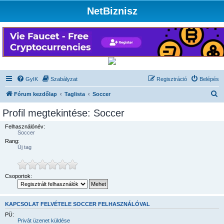
NetBiznisz
GyIK
Szabályzat
Regisztráció
Belépés
K
Fórum kezdőlap
Taglista
Soccer
e
Profil megtekintése: Soccer
r
Felhasználónév:
e
Soccer
Rang:
s
Új tag
é
s
Csoportok:
KAPCSOLAT FELVÉTELE SOCCER FELHASZNÁLÓVAL
PÜ:
Privát üzenet küldése