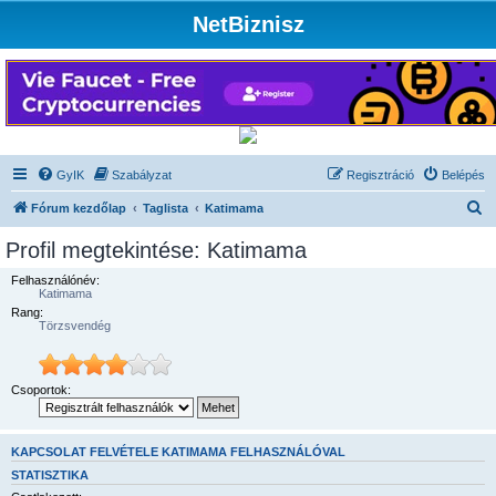
NetBiznisz
GyIK
Szabályzat
Regisztráció
Belépés
K
Fórum kezdőlap
Taglista
Katimama
e
Profil megtekintése: Katimama
r
Felhasználónév:
e
Katimama
Rang:
s
Törzsvendég
é
s
Csoportok:
KAPCSOLAT FELVÉTELE KATIMAMA FELHASZNÁLÓVAL
STATISZTIKA