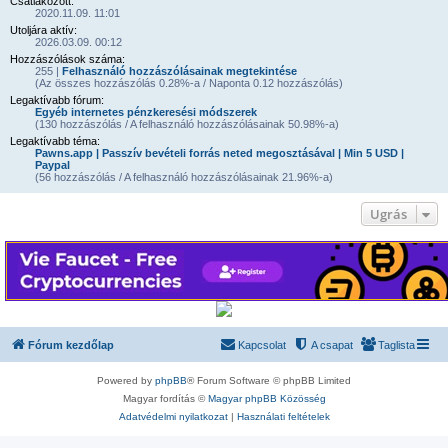
Csatlakozott:
2020.11.09. 11:01
Utoljára aktív:
2026.03.09. 00:12
Hozzászólások száma:
255 |
Felhasználó hozzászólásainak megtekintése
(Az összes hozzászólás 0.28%-a / Naponta 0.12 hozzászólás)
Legaktívabb fórum:
Egyéb internetes pénzkeresési módszerek
(130 hozzászólás / A felhasználó hozzászólásainak 50.98%-a)
Legaktívabb téma:
Pawns.app | Passzív bevételi forrás neted megosztásával | Min 5 USD |
Paypal
(56 hozzászólás / A felhasználó hozzászólásainak 21.96%-a)
Ugrás
Fórum kezdőlap
Kapcsolat
A csapat
Taglista
Powered by
phpBB
® Forum Software © phpBB Limited
Magyar fordítás ©
Magyar phpBB Közösség
Adatvédelmi nyilatkozat
|
Használati feltételek