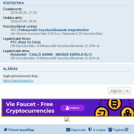
STATISZTIKA
Csatlakozott:
2019.08.25. 17:19
Utoljára aktív:
2026.07.04. 18:34
Hozzászólások száma:
455 |
Felhasználó hozzászólásainak megtekintése
(Az összes hozzászólás 0.51%-a / Naponta 0.18 hozzászólás)
Legaktívabb fórum:
PTC (Paid To Click)
(96 hozzászólás / A felhasználó hozzászólásainak 21.10%-a)
Legaktívabb téma:
Rotate4all - CSALÓ ADMIN - MESSZE KERÜLD EL!!!
(56 hozzászólás / A felhasználó hozzászólásainak 12.31%-a)
ALÁÍRÁS
Saját pénzkeresési lista:
https://penzmania.hu
Ugrás
Fórum kezdőlap
Kapcsolat
A csapat
Taglista