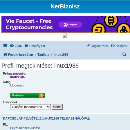
NetBiznisz
GyIK
Szabályzat
Regisztráció
Belépés
K
Fórum kezdőlap
Taglista
linux1986
e
Profil megtekintése: linux1986
r
Felhasználónév:
e
linux1986
Rang:
s
Moderátor
é
s
Csoportok:
KAPCSOLAT FELVÉTELE LINUX1986 FELHASZNÁLÓVAL
PÜ:
Privát üzenet küldése