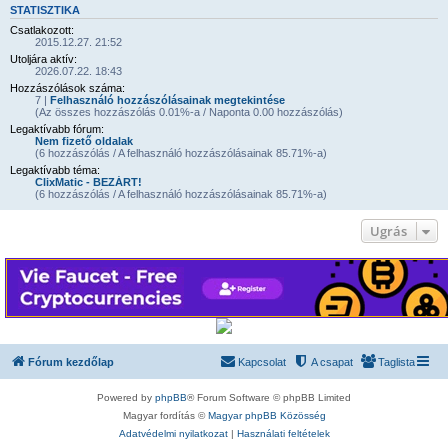
STATISZTIKA
Csatlakozott:
2015.12.27. 21:52
Utoljára aktív:
2026.07.22. 18:43
Hozzászólások száma:
7 |
Felhasználó hozzászólásainak megtekintése
(Az összes hozzászólás 0.01%-a / Naponta 0.00 hozzászólás)
Legaktívabb fórum:
Nem fizető oldalak
(6 hozzászólás / A felhasználó hozzászólásainak 85.71%-a)
Legaktívabb téma:
ClixMatic - BEZÁRT!
(6 hozzászólás / A felhasználó hozzászólásainak 85.71%-a)
Ugrás
Fórum kezdőlap
Kapcsolat
A csapat
Taglista
Powered by
phpBB
® Forum Software © phpBB Limited
Magyar fordítás ©
Magyar phpBB Közösség
Adatvédelmi nyilatkozat
|
Használati feltételek