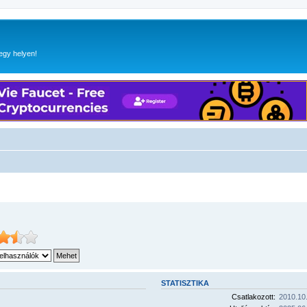
egy helyen!
STATISZTIKA
Csatlakozott:
2010.10.