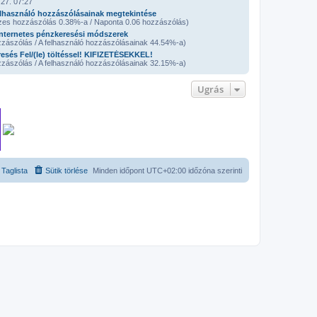
27. 07:27
lhasználó hozzászólásainak megtekintése
zes hozzászólás 0.38%-a / Naponta 0.06 hozzászólás)
nternetes pénzkeresési módszerek
zászólás / A felhasználó hozzászólásainak 44.54%-a)
esés Fel/(le) töltéssel! KIFIZETÉSEKKEL!
zászólás / A felhasználó hozzászólásainak 32.15%-a)
Ugrás
Taglista
Sütik törlése
Minden időpont
UTC+02:00
időzóna szerinti