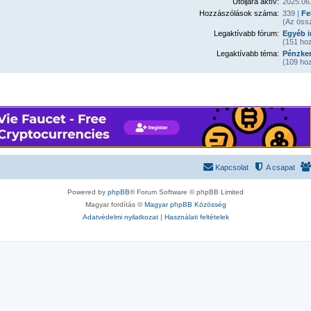
Utoljára aktív:
2025.06.
Hozzászólások száma:
339 |
Fe
(Az öss
Legaktívabb fórum:
Egyéb i
(151 hoz
Legaktívabb téma:
Pénzker
(109 hoz
Kapcsolat
A csapat
Powered by
phpBB
® Forum Software © phpBB Limited
Magyar fordítás ©
Magyar phpBB Közösség
Adatvédelmi nyilatkozat
|
Használati feltételek