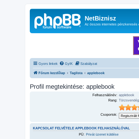
NetBiznisz
Az összes internetes pénzkeresés 
Gyors linkek
GyIK
Szabályzat
Fórum kezdőlap
Taglista
applebook
Profil megtekintése: applebook
Felhasználónév:
applebook
Rang:
Törzsvendég
Csoportok:
KAPCSOLAT FELVÉTELE APPLEBOOK FELHASZNÁLÓVAL
PÜ:
Privát üzenet küldése