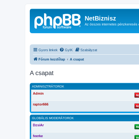
NetBiznisz
Az összes internetes pénzkeresés 
Gyors linkek
GyIK
Szabályzat
Fórum kezdőlap
A csapat
A csapat
ADMINISZTRÁTOROK
Admin
raptor666
GLOBÁLIS MODERÁTOROK
DzsiAr
feerke