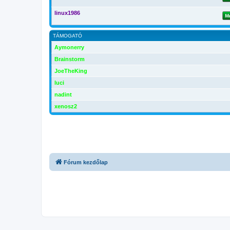
linux1986
TÁMOGATÓ
Aymonerry
Brainstorm
JoeTheKing
luci
nadint
xenosz2
Fórum kezdőlap