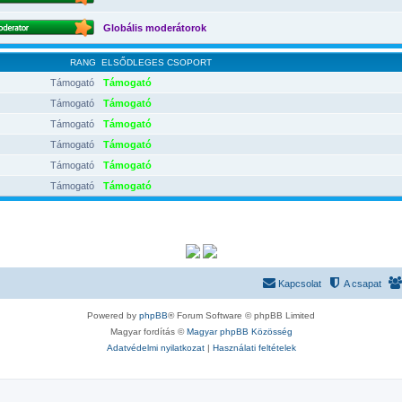
Globális moderátorok
RANG
ELSŐDLEGES CSOPORT
Támogató
Támogató
Támogató
Támogató
Támogató
Támogató
Támogató
Támogató
Támogató
Támogató
Támogató
Támogató
Kapcsolat
A csapat
Powered by
phpBB
® Forum Software © phpBB Limited
Magyar fordítás ©
Magyar phpBB Közösség
Adatvédelmi nyilatkozat
|
Használati feltételek