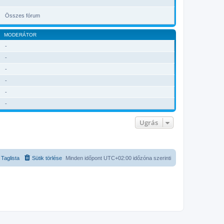
Összes fórum
MODERÁTOR
-
-
-
-
-
-
Ugrás
Taglista
Sütik törlése
Minden időpont
UTC+02:00
időzóna szerinti