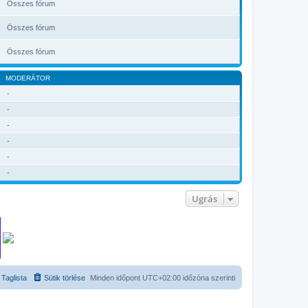
Összes fórum
Összes fórum
Összes fórum
MODERÁTOR
-
-
-
-
-
-
Ugrás
Taglista
Sütik törlése
Minden időpont
UTC+02:00
időzóna szerinti