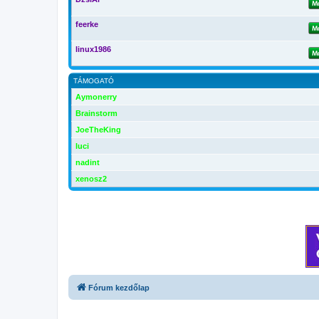
feerke
linux1986
TÁMOGATÓ
Aymonerry
Brainstorm
JoeTheKing
luci
nadint
xenosz2
Fórum kezdőlap