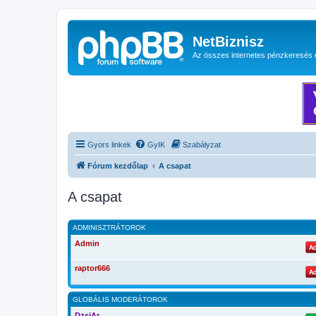
NetBiznisz
Az összes internetes pénzkeresés 
Gyors linkek
GyIK
Szabályzat
Fórum kezdőlap
A csapat
A csapat
ADMINISZTRÁTOROK
Admin
raptor666
GLOBÁLIS MODERÁTOROK
DzsiAr