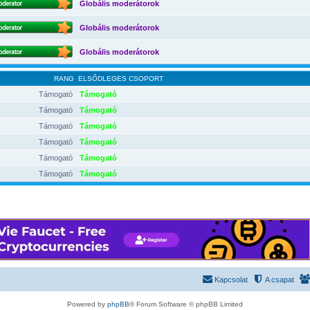
Globális moderátorok
Globális moderátorok
Globális moderátorok
RANG
ELSŐDLEGES CSOPORT
Támogató
Támogató
Támogató
Támogató
Támogató
Támogató
Támogató
Támogató
Támogató
Támogató
Támogató
Támogató
Kapcsolat
A csapat
Powered by
phpBB
® Forum Software © phpBB Limited