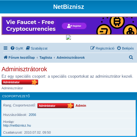
NetBiznisz
GyIK
Szabályzat
Regisztráció
Belépés
K
Fórum kezdőlap
Taglista
Adminisztrátorok
e
Adminisztrátorok
r
Ez egy speciális csoport: a speciális csoportokat az adminisztrátor kezeli.
e
s
Adminisztrátor
é
CSOPORTVEZETŐ
s
Rang, Csoportvezető
Admin
Hozzászólások
2056
Honlap
http://netbiznisz.hu
Csatlakozott
2010.07.02. 09:50