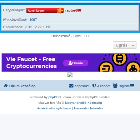
Csoporttagok
raptor666
Hozzászólások
1097
Csatlakozott
2016.12.22. 01:51
2 felhasználó • Oldal:
1
/
1
Ugrás
Fórum kezdőlap
Kapcsolat
A csapat
Taglista
Powered by
phpBB
® Forum Software © phpBB Limited
Magyar fordítás ©
Magyar phpBB Közösség
Adatvédelmi nyilatkozat
|
Használati feltételek