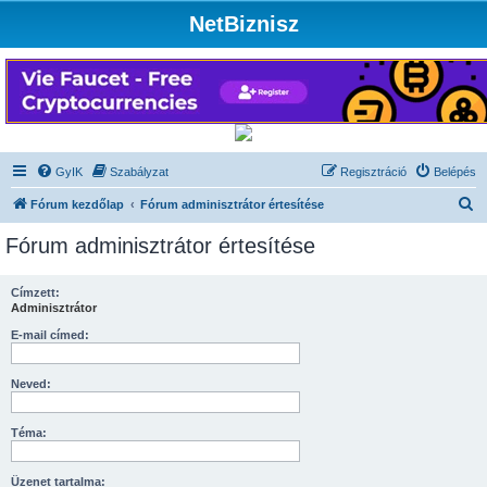
NetBiznisz
GyIK
Szabályzat
Regisztráció
Belépés
K
Fórum kezdőlap
Fórum adminisztrátor értesítése
e
Fórum adminisztrátor értesítése
r
e
Címzett:
Adminisztrátor
s
é
E-mail címed:
s
Neved:
Téma:
Üzenet tartalma: