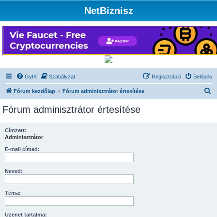
NetBiznisz
GyIK
Szabályzat
Regisztráció
Belépés
K
Fórum kezdőlap
Fórum adminisztrátor értesítése
e
Fórum adminisztrátor értesítése
r
e
Címzett:
Adminisztrátor
s
é
E-mail címed:
s
Neved:
Téma:
Üzenet tartalma: