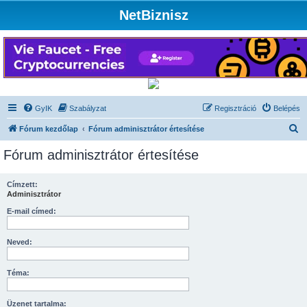
NetBiznisz
GyIK
Szabályzat
Regisztráció
Belépés
K
Fórum kezdőlap
Fórum adminisztrátor értesítése
e
Fórum adminisztrátor értesítése
r
e
Címzett:
Adminisztrátor
s
é
E-mail címed:
s
Neved:
Téma:
Üzenet tartalma: