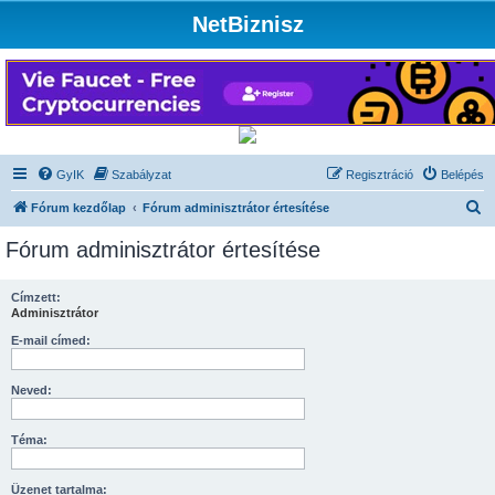
NetBiznisz
GyIK
Szabályzat
Regisztráció
Belépés
K
Fórum kezdőlap
Fórum adminisztrátor értesítése
e
Fórum adminisztrátor értesítése
r
e
Címzett:
Adminisztrátor
s
é
E-mail címed:
s
Neved:
Téma:
Üzenet tartalma: