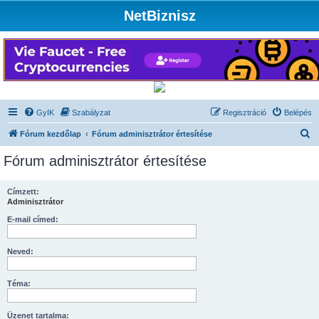
NetBiznisz
GyIK
Szabályzat
Regisztráció
Belépés
K
Fórum kezdőlap
Fórum adminisztrátor értesítése
e
Fórum adminisztrátor értesítése
r
e
Címzett:
Adminisztrátor
s
é
E-mail címed:
s
Neved:
Téma:
Üzenet tartalma: