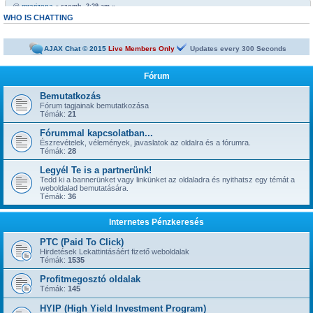
@
mrarizona
« szomb. 3:29 am »
https://netbiznisz.hu/viewtopic.php?t=10652
WHO IS CHATTING
@
mrarizona
« szomb. 3:29 am »
Bobabeten a futtbal vb miatt minden napra jut egy legalább egy freepick
AJAX Chat © 2015
Live Members Only
Updates every
300
Seconds
@
mrarizona
« szomb. 3:28 am »
sziasztok!
Fórum
@
mamus67
« kedd 4:53 pm »
Neked is
Bemutatkozás
Fórum tagjainak bemutatkozása
@
mrarizona
« hétf. 5:51 pm »
Témák:
21
jónapot
Fórummal kapcsolatban...
@
szepbalazs
« kedd 8:22 am »
has started a new topic:
Észrevételek, vélemények, javaslatok az oldalra és a fórumra.
Kickoffboss
Témák:
28
@
Admin
« hétf. 8:49 pm »
Legyél Te is a partnerünk!
has started a new topic:
Újabb 1 év, gyerünk-gyerünk tovább
Tedd ki a bannerünket vagy linkünket az oldaladra és nyithatsz egy témát a
@
szior
weboldalad bemutatására.
« vas. 5:43 pm »
Témák:
36
has started a new topic:
ySense.com
@
Admin
« kedd 9:38 am »
Internetes Pénzkeresés
... igen, IGAZ!!! ... Kész.
@
kavics13
« hétf. 10:48 pm »
PTC (Paid To Click)
Jól jönne egy admin....
Hirdetések Lekattintásáért fizető weboldalak
Témák:
1535
@
mrarizona
« szer. 3:37 pm »
has started a new topic:
BoaBet | Fogadóiroda és online kaszinó
Profitmegosztó oldalak
Témák:
145
@
szepbalazs
« pén. 10:28 pm »
has started a new topic:
22bet
HYIP (High Yield Investment Program)