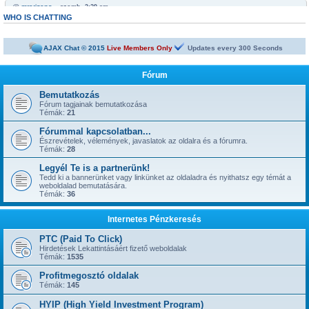
@
mrarizona
« szomb. 3:29 am »
Bobabeten a futtbal vb miatt minden napra jut egy legalább egy freepick
WHO IS CHATTING
@
mrarizona
« szomb. 3:28 am »
sziasztok!
AJAX Chat © 2015
Live Members Only
Updates every
300
Seconds
@
mamus67
« kedd 4:53 pm »
Neked is
Fórum
@
mrarizona
« hétf. 5:51 pm »
jónapot
Bemutatkozás
Fórum tagjainak bemutatkozása
@
szepbalazs
« kedd 8:22 am »
Témák:
21
has started a new topic:
Kickoffboss
Fórummal kapcsolatban...
@
Admin
« hétf. 8:49 pm »
Észrevételek, vélemények, javaslatok az oldalra és a fórumra.
has started a new topic:
Újabb 1 év, gyerünk-gyerünk tovább
Témák:
28
@
szior
« vas. 5:43 pm »
Legyél Te is a partnerünk!
has started a new topic:
ySense.com
Tedd ki a bannerünket vagy linkünket az oldaladra és nyithatsz egy témát a
weboldalad bemutatására.
@
Admin
« kedd 9:38 am »
Témák:
36
... igen, IGAZ!!! ... Kész.
@
kavics13
« hétf. 10:48 pm »
Internetes Pénzkeresés
Jól jönne egy admin....
@
mrarizona
« szer. 3:37 pm »
PTC (Paid To Click)
has started a new topic:
BoaBet | Fogadóiroda és online kaszinó
Hirdetések Lekattintásáért fizető weboldalak
Témák:
1535
@
szepbalazs
« pén. 10:28 pm »
has started a new topic:
22bet
Profitmegosztó oldalak
Témák:
145
@
Admin
« hétf. 11:55 am »
has started a new topic:
HYIP (High Yield Investment Program)
Faucet oldalak, ahol napi 1-2-3-5 satoshi gyorsan kikérhető