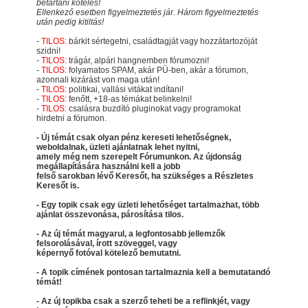
betartani köteles!
Ellenkező esetben figyelmeztetés jár. Három figyelmeztetés
után pedig kitiltás!
-
TILOS:
bárkit sértegetni, családtagját vagy hozzátartozóját
szidni!
-
TILOS:
trágár, alpári hangnemben fórumozni!
-
TILOS:
folyamatos SPAM, akár PÜ-ben, akár a fórumon,
azonnali kizárást von maga után!
-
TILOS:
politikai, vallási vitákat indítani!
-
TILOS:
fenőtt, +18-as témákat belinkelni!
-
TILOS:
csalásra buzdító pluginokat vagy programokat
hirdetni a fórumon.
- Új témát csak olyan pénz kereseti lehetőségnek,
weboldalnak, üzleti ajánlatnak lehet nyitni,
amely még nem szerepelt Fórumunkon. Az újdonság
megállapítására használni kell a jobb
felső sarokban lévő Keresőt, ha szükséges a Részletes
Keresőt is.
- Egy topik csak egy üzleti lehetőséget tartalmazhat, több
ajánlat összevonása, párosítása tilos.
- Az új témát magyarul, a legfontosabb jellemzők
felsorolásával, írott szöveggel, vagy
képernyő fotóval kötelező bemutatni.
- A topik címének pontosan tartalmaznia kell a bemutatandó
témát!
- Az új topikba csak a szerző teheti be a reflinkjét, vagy