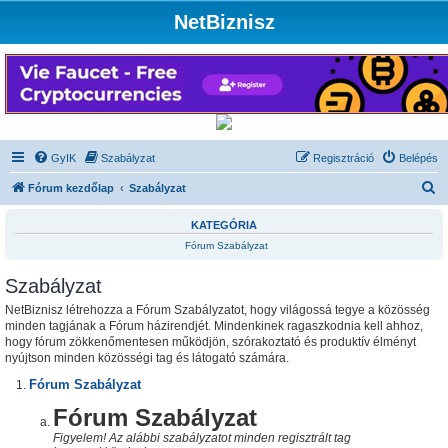
NetBiznisz
GyIK
Szabályzat
Regisztráció
Belépés
K
Fórum kezdőlap
Szabályzat
e
KATEGÓRIA
r
Fórum Szabályzat
e
Szabályzat
s
é
NetBiznisz létrehozza a Fórum Szabályzatot, hogy világossá tegye a közösség
minden tagjának a Fórum házirendjét. Mindenkinek ragaszkodnia kell ahhoz,
s
hogy fórum zökkenőmentesen működjön, szórakoztató és produktív élményt
nyújtson minden közösségi tag és látogató számára.
Fórum Szabályzat
Fórum Szabályzat
Figyelem! Az alábbi szabályzatot minden regisztrált tag