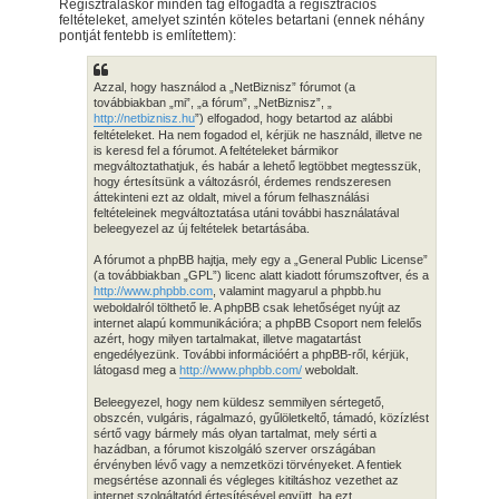
Regisztráláskor minden tag elfogadta a regisztrációs
feltételeket, amelyet szintén köteles betartani (ennek néhány
pontját fentebb is említettem):
Azzal, hogy használod a „NetBiznisz” fórumot (a
továbbiakban „mi”, „a fórum”, „NetBiznisz”, „
http://netbiznisz.hu
”) elfogadod, hogy betartod az alábbi
feltételeket. Ha nem fogadod el, kérjük ne használd, illetve ne
is keresd fel a fórumot. A feltételeket bármikor
megváltoztathatjuk, és habár a lehető legtöbbet megtesszük,
hogy értesítsünk a változásról, érdemes rendszeresen
áttekinteni ezt az oldalt, mivel a fórum felhasználási
feltételeinek megváltoztatása utáni további használatával
beleegyezel az új feltételek betartásába.
A fórumot a phpBB hajtja, mely egy a „General Public License”
(a továbbiakban „GPL”) licenc alatt kiadott fórumszoftver, és a
http://www.phpbb.com
, valamint magyarul a phpbb.hu
weboldalról tölthető le. A phpBB csak lehetőséget nyújt az
internet alapú kommunikációra; a phpBB Csoport nem felelős
azért, hogy milyen tartalmakat, illetve magatartást
engedélyezünk. További információért a phpBB-ről, kérjük,
látogasd meg a
http://www.phpbb.com/
weboldalt.
Beleegyezel, hogy nem küldesz semmilyen sértegető,
obszcén, vulgáris, rágalmazó, gyűlöletkeltő, támadó, közízlést
sértő vagy bármely más olyan tartalmat, mely sérti a
hazádban, a fórumot kiszolgáló szerver országában
érvényben lévő vagy a nemzetközi törvényeket. A fentiek
megsértése azonnali és végleges kitiltáshoz vezethet az
internet szolgáltatód értesítésével együtt, ha ezt