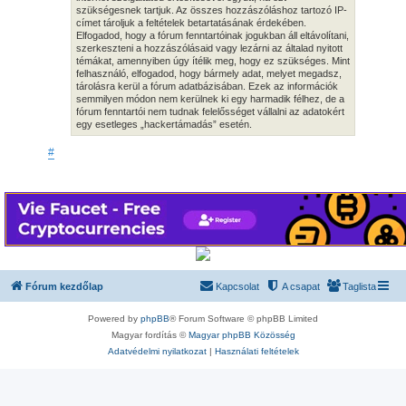
szükségesnek tartjuk. Az összes hozzászóláshoz tartozó IP-
címet tároljuk a feltételek betartatásának érdekében.
Elfogadod, hogy a fórum fenntartóinak jogukban áll eltávolítani,
szerkeszteni a hozzászólásaid vagy lezárni az általad nyitott
témákat, amennyiben úgy ítélik meg, hogy ez szükséges. Mint
felhasználó, elfogadod, hogy bármely adat, melyet megadsz,
tárolásra kerül a fórum adatbázisában. Ezek az információk
semmilyen módon nem kerülnek ki egy harmadik félhez, de a
fórum fenntartói nem tudnak felelősséget vállalni az adatokért
egy esetleges „hackertámadás” esetén.
#
Fórum kezdőlap
Kapcsolat
A csapat
Taglista
Powered by
phpBB
® Forum Software © phpBB Limited
Magyar fordítás ©
Magyar phpBB Közösség
Adatvédelmi nyilatkozat
|
Használati feltételek