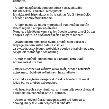
bannerét.
- A topik gazdájának gondoskodnia kell az aktuális
frissítésekről, kifizetési bizonylatok
felrakásáról, bizonylatot más is rakhat fel, új információt,
kérdést, észrevételt írhat be.
- A topik gazda 30 napot meghaladó inaktivitása esetén
lehetőség van a topik átvételére.
Menete: elküldöd nekem a te leírásodat a programról és azt
a topik elejére, az első hozzászólás helyére teszem.
- Olyan topikot nem lehet nyitni, amiből nem derül ki a
lényege, hanem külső oldalra viszi el
az olvasót, csak blogot, weboldalt esetleg emailcímet, vagy
Skype elérhetőséget, stb ad meg.
- A már meglévő topikba másik ajánlatot, arra utaló
hozzászólást írni tilos.
- Minden esetben az ajánlott oldal saját, eredeti reflinkjét
adjuk meg, rövidített reflink nem használható !
- Kerüld a végtelen idézgetést. Csak a hivatkozott részt
idézd be, ne a teljes szövegeket.
- Ha hozzászólsz egy témához, ami nem teljesen a témával
kapcsolatos, használd az OFF gombot.
- Ügyelj a helyesírásra, nagyon zavaró tud lenni az a
szöveg, mely tele van helyesírási hibákkal!