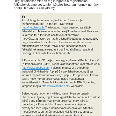
Regisztráláskor minden tag elfogadta a regisztrációs
feltételeket, amelyet szintén köteles betartani (ennek néhány
pontját fentebb is említettem):
Azzal, hogy használod a „NetBiznisz” fórumot (a
továbbiakban „mi”, „a fórum”, „NetBiznisz”, „
http://netbiznisz.hu
”) elfogadod, hogy betartod az alábbi
feltételeket. Ha nem fogadod el, kérjük ne használd, illetve ne
is keresd fel a fórumot. A feltételeket bármikor
megváltoztathatjuk, és habár a lehető legtöbbet megtesszük,
hogy értesítsünk a változásról, érdemes rendszeresen
áttekinteni ezt az oldalt, mivel a fórum felhasználási
feltételeinek megváltoztatása utáni további használatával
beleegyezel az új feltételek betartásába.
A fórumot a phpBB hajtja, mely egy a „General Public License”
(a továbbiakban „GPL”) licenc alatt kiadott fórumszoftver, és a
http://www.phpbb.com
, valamint magyarul a phpbb.hu
weboldalról tölthető le. A phpBB csak lehetőséget nyújt az
internet alapú kommunikációra; a phpBB Csoport nem felelős
azért, hogy milyen tartalmakat, illetve magatartást
engedélyezünk. További információért a phpBB-ről, kérjük,
látogasd meg a
http://www.phpbb.com/
weboldalt.
Beleegyezel, hogy nem küldesz semmilyen sértegető,
obszcén, vulgáris, rágalmazó, gyűlöletkeltő, támadó, közízlést
sértő vagy bármely más olyan tartalmat, mely sérti a
hazádban, a fórumot kiszolgáló szerver országában
érvényben lévő vagy a nemzetközi törvényeket. A fentiek
megsértése azonnali és végleges kitiltáshoz vezethet az
internet szolgáltatód értesítésével együtt, ha ezt