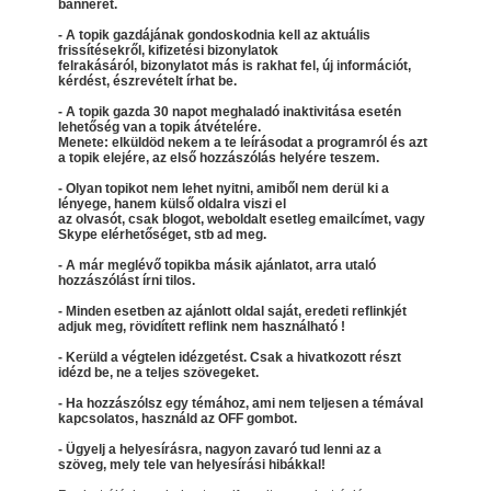
bannerét.
- A topik gazdájának gondoskodnia kell az aktuális
frissítésekről, kifizetési bizonylatok
felrakásáról, bizonylatot más is rakhat fel, új információt,
kérdést, észrevételt írhat be.
- A topik gazda 30 napot meghaladó inaktivitása esetén
lehetőség van a topik átvételére.
Menete: elküldöd nekem a te leírásodat a programról és azt
a topik elejére, az első hozzászólás helyére teszem.
- Olyan topikot nem lehet nyitni, amiből nem derül ki a
lényege, hanem külső oldalra viszi el
az olvasót, csak blogot, weboldalt esetleg emailcímet, vagy
Skype elérhetőséget, stb ad meg.
- A már meglévő topikba másik ajánlatot, arra utaló
hozzászólást írni tilos.
- Minden esetben az ajánlott oldal saját, eredeti reflinkjét
adjuk meg, rövidített reflink nem használható !
- Kerüld a végtelen idézgetést. Csak a hivatkozott részt
idézd be, ne a teljes szövegeket.
- Ha hozzászólsz egy témához, ami nem teljesen a témával
kapcsolatos, használd az OFF gombot.
- Ügyelj a helyesírásra, nagyon zavaró tud lenni az a
szöveg, mely tele van helyesírási hibákkal!