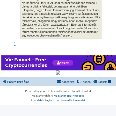
szükségesnek tartjuk. Az összes hozzászóláshoz tartozó IP-
címet tároljuk a feltételek betartatásának érdekében.
Elfogadod, hogy a fórum fenntartóinak jogukban áll eltávolítani,
szerkeszteni a hozzászólásaid vagy lezárni az általad nyitott
témákat, amennyiben úgy ítélik meg, hogy ez szükséges. Mint
felhasználó, elfogadod, hogy bármely adat, melyet megadsz,
tárolásra kerül a fórum adatbázisában. Ezek az információk
semmilyen módon nem kerülnek ki egy harmadik félhez, de a
fórum fenntartói nem tudnak felelősséget vállalni az adatokért
egy esetleges „hackertámadás” esetén.
#
Fórum kezdőlap
Kapcsolat
A csapat
Taglista
Powered by
phpBB
® Forum Software © phpBB Limited
Magyar fordítás ©
Magyar phpBB Közösség
Adatvédelmi nyilatkozat
|
Használati feltételek