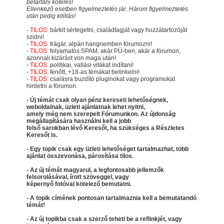
betartani köteles!
Ellenkező esetben figyelmeztetés jár. Három figyelmeztetés
után pedig kitiltás!
-
TILOS:
bárkit sértegetni, családtagját vagy hozzátartozóját
szidni!
-
TILOS:
trágár, alpári hangnemben fórumozni!
-
TILOS:
folyamatos SPAM, akár PÜ-ben, akár a fórumon,
azonnali kizárást von maga után!
-
TILOS:
politikai, vallási vitákat indítani!
-
TILOS:
fenőtt, +18-as témákat belinkelni!
-
TILOS:
csalásra buzdító pluginokat vagy programokat
hirdetni a fórumon.
- Új témát csak olyan pénz kereseti lehetőségnek,
weboldalnak, üzleti ajánlatnak lehet nyitni,
amely még nem szerepelt Fórumunkon. Az újdonság
megállapítására használni kell a jobb
felső sarokban lévő Keresőt, ha szükséges a Részletes
Keresőt is.
- Egy topik csak egy üzleti lehetőséget tartalmazhat, több
ajánlat összevonása, párosítása tilos.
- Az új témát magyarul, a legfontosabb jellemzők
felsorolásával, írott szöveggel, vagy
képernyő fotóval kötelező bemutatni.
- A topik címének pontosan tartalmaznia kell a bemutatandó
témát!
- Az új topikba csak a szerző teheti be a reflinkjét, vagy