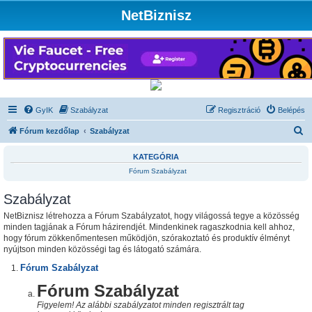
NetBiznisz
GyIK
Szabályzat
Regisztráció
Belépés
K
Fórum kezdőlap
Szabályzat
e
KATEGÓRIA
r
Fórum Szabályzat
e
Szabályzat
s
é
NetBiznisz létrehozza a Fórum Szabályzatot, hogy világossá tegye a közösség
minden tagjának a Fórum házirendjét. Mindenkinek ragaszkodnia kell ahhoz,
s
hogy fórum zökkenőmentesen működjön, szórakoztató és produktív élményt
nyújtson minden közösségi tag és látogató számára.
Fórum Szabályzat
Fórum Szabályzat
Figyelem! Az alábbi szabályzatot minden regisztrált tag