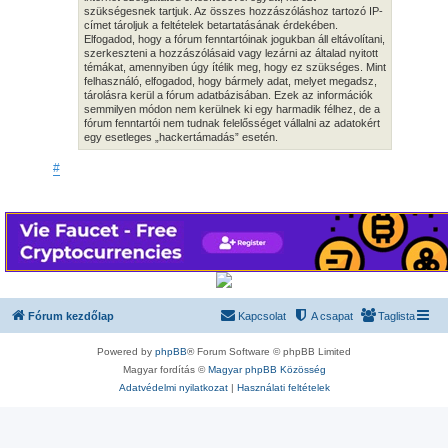
szükségesnek tartjuk. Az összes hozzászóláshoz tartozó IP-
címet tároljuk a feltételek betartatásának érdekében.
Elfogadod, hogy a fórum fenntartóinak jogukban áll eltávolítani,
szerkeszteni a hozzászólásaid vagy lezárni az általad nyitott
témákat, amennyiben úgy ítélik meg, hogy ez szükséges. Mint
felhasználó, elfogadod, hogy bármely adat, melyet megadsz,
tárolásra kerül a fórum adatbázisában. Ezek az információk
semmilyen módon nem kerülnek ki egy harmadik félhez, de a
fórum fenntartói nem tudnak felelősséget vállalni az adatokért
egy esetleges „hackertámadás” esetén.
#
Fórum kezdőlap
Kapcsolat
A csapat
Taglista
Powered by
phpBB
® Forum Software © phpBB Limited
Magyar fordítás ©
Magyar phpBB Közösség
Adatvédelmi nyilatkozat
|
Használati feltételek