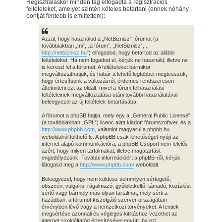
Regisztráláskor minden tag elfogadta a regisztrációs
feltételeket, amelyet szintén köteles betartani (ennek néhány
pontját fentebb is említettem):
Azzal, hogy használod a „NetBiznisz” fórumot (a
továbbiakban „mi”, „a fórum”, „NetBiznisz”, „
http://netbiznisz.hu
”) elfogadod, hogy betartod az alábbi
feltételeket. Ha nem fogadod el, kérjük ne használd, illetve ne
is keresd fel a fórumot. A feltételeket bármikor
megváltoztathatjuk, és habár a lehető legtöbbet megtesszük,
hogy értesítsünk a változásról, érdemes rendszeresen
áttekinteni ezt az oldalt, mivel a fórum felhasználási
feltételeinek megváltoztatása utáni további használatával
beleegyezel az új feltételek betartásába.
A fórumot a phpBB hajtja, mely egy a „General Public License”
(a továbbiakban „GPL”) licenc alatt kiadott fórumszoftver, és a
http://www.phpbb.com
, valamint magyarul a phpbb.hu
weboldalról tölthető le. A phpBB csak lehetőséget nyújt az
internet alapú kommunikációra; a phpBB Csoport nem felelős
azért, hogy milyen tartalmakat, illetve magatartást
engedélyezünk. További információért a phpBB-ről, kérjük,
látogasd meg a
http://www.phpbb.com/
weboldalt.
Beleegyezel, hogy nem küldesz semmilyen sértegető,
obszcén, vulgáris, rágalmazó, gyűlöletkeltő, támadó, közízlést
sértő vagy bármely más olyan tartalmat, mely sérti a
hazádban, a fórumot kiszolgáló szerver országában
érvényben lévő vagy a nemzetközi törvényeket. A fentiek
megsértése azonnali és végleges kitiltáshoz vezethet az
internet szolgáltatód értesítésével együtt, ha ezt