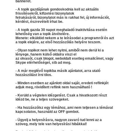
bannerét.
- A topik gazdájának gondoskodnia kell az aktuális
frissítésekről, kifizetési bizonylatok
felrakásáról, bizonylatot más is rakhat fel, új információt,
kérdést, észrevételt írhat be.
- A topik gazda 30 napot meghaladó inaktivitása esetén
lehetőség van a topik átvételére.
Menete: elküldöd nekem a te leírásodat a programról és azt
a topik elejére, az első hozzászólás helyére teszem.
- Olyan topikot nem lehet nyitni, amiből nem derül ki a
lényege, hanem külső oldalra viszi el
az olvasót, csak blogot, weboldalt esetleg emailcímet, vagy
Skype elérhetőséget, stb ad meg.
- A már meglévő topikba másik ajánlatot, arra utaló
hozzászólást írni tilos.
- Minden esetben az ajánlott oldal saját, eredeti reflinkjét
adjuk meg, rövidített reflink nem használható !
- Kerüld a végtelen idézgetést. Csak a hivatkozott részt
idézd be, ne a teljes szövegeket.
- Ha hozzászólsz egy témához, ami nem teljesen a témával
kapcsolatos, használd az OFF gombot.
- Ügyelj a helyesírásra, nagyon zavaró tud lenni az a
szöveg, mely tele van helyesírási hibákkal!