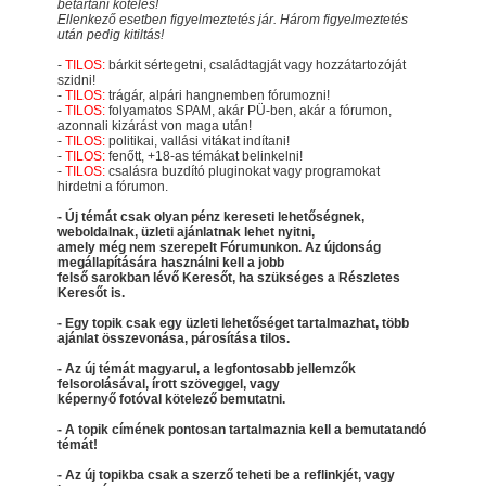
betartani köteles!
Ellenkező esetben figyelmeztetés jár. Három figyelmeztetés
után pedig kitiltás!
-
TILOS:
bárkit sértegetni, családtagját vagy hozzátartozóját
szidni!
-
TILOS:
trágár, alpári hangnemben fórumozni!
-
TILOS:
folyamatos SPAM, akár PÜ-ben, akár a fórumon,
azonnali kizárást von maga után!
-
TILOS:
politikai, vallási vitákat indítani!
-
TILOS:
fenőtt, +18-as témákat belinkelni!
-
TILOS:
csalásra buzdító pluginokat vagy programokat
hirdetni a fórumon.
- Új témát csak olyan pénz kereseti lehetőségnek,
weboldalnak, üzleti ajánlatnak lehet nyitni,
amely még nem szerepelt Fórumunkon. Az újdonság
megállapítására használni kell a jobb
felső sarokban lévő Keresőt, ha szükséges a Részletes
Keresőt is.
- Egy topik csak egy üzleti lehetőséget tartalmazhat, több
ajánlat összevonása, párosítása tilos.
- Az új témát magyarul, a legfontosabb jellemzők
felsorolásával, írott szöveggel, vagy
képernyő fotóval kötelező bemutatni.
- A topik címének pontosan tartalmaznia kell a bemutatandó
témát!
- Az új topikba csak a szerző teheti be a reflinkjét, vagy