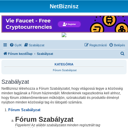
NetBiznisz
GyIK
Szabályzat
Regisztráció
Belépés
K
Fórum kezdőlap
Szabályzat
e
KATEGÓRIA
r
Fórum Szabályzat
e
Szabályzat
s
é
NetBiznisz létrehozza a Fórum Szabályzatot, hogy világossá tegye a közösség
minden tagjának a Fórum házirendjét. Mindenkinek ragaszkodnia kell ahhoz,
s
hogy fórum zökkenőmentesen működjön, szórakoztató és produktív élményt
nyújtson minden közösségi tag és látogató számára.
Fórum Szabályzat
Fórum Szabályzat
Figyelem! Az alábbi szabályzatot minden regisztrált tag