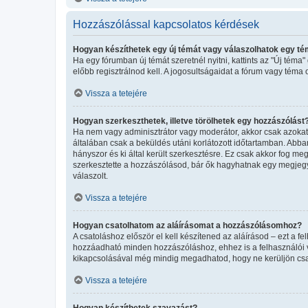
Hozzászólással kapcsolatos kérdések
Hogyan készíthetek egy új témát vagy válaszolhatok egy t
Ha egy fórumban új témát szeretnél nyitni, kattints az "Új té
előbb regisztrálnod kell. A jogosultságaidat a fórum vagy téma 
Vissza a tetejére
Hogyan szerkeszthetek, illetve törölhetek egy hozzászólást
Ha nem vagy adminisztrátor vagy moderátor, akkor csak azokat 
általában csak a beküldés utáni korlátozott időtartamban. Abba
hányszor és ki által került szerkesztésre. Ez csak akkor fog m
szerkesztette a hozzászólásod, bár ők hagyhatnak egy megjegyz
válaszolt.
Vissza a tetejére
Hogyan csatolhatom az aláírásomat a hozzászólásomhoz?
A csatoláshoz először el kell készítened az aláírásod – ezt a 
hozzáadható minden hozzászóláshoz, ehhez is a felhasználói ve
kikapcsolásával még mindig megadhatod, hogy ne kerüljön csat
Vissza a tetejére
Hogyan készíthetek szavazást?