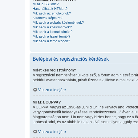
Mi az a BBCode?
Használhatok HTML-t?
Mik azok az emotikonok?
Küldhetek képeket?
Mik azok a globális közlemények?
Mik azok a közlemények?
Mik azok a kiemelt témák?
Mik azok a lezárt témák?
Mik azok a téma ikonok?
Belépési és regisztrációs kérdések
Miért kell regisztrálnom?
A regisztráció nem feltétlenül kötelező, a fórum adminisztráto
például avatar használata, privát üzenetek, illetve e-mailek kü
Vissza a tetejére
Mi az a COPPA?
A COPPA, vagyis az 1998-as „Child Online Privacy and Protecti
vagy gondviselői beleegyezéssel rendelkezzenek 13 éven aluli
Magyarországon nem. Ha nem vagy biztos benne, hogy ez a törvén
tanácsot adni, és az alább leírtakon kívül semmilyen aggály ese
Vissza a tetejére