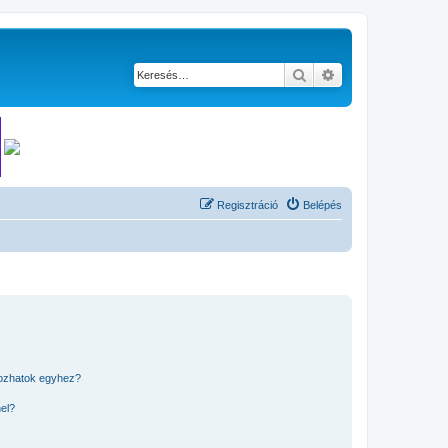
Keresés
Részletes keresés
Regisztráció
Belépés
kozhatok egyhez?
nel?