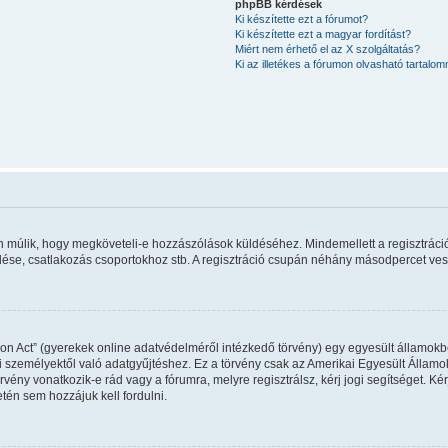
phpBB kérdések
Ki készítette ezt a fórumot?
Ki készítette ezt a magyar fordítást?
Miért nem érhető el az X szolgáltatás?
Ki az illetékes a fórumon olvasható tartalo
rán múlik, hogy megköveteli-e hozzászólások küldéséhez. Mindemellett a regisztráci
ldése, csatlakozás csoportokhoz stb. A regisztráció csupán néhány másodpercet vesz 
on Act” (gyerekek online adatvédelméről intézkedő törvény) egy egyesült államokbel
 személyektől való adatgyűjtéshez. Ez a törvény csak az Amerikai Egyesült Állam
y vonatkozik-e rád vagy a fórumra, melyre regisztrálsz, kérj jogi segítséget. Kérj
tén sem hozzájuk kell fordulni.