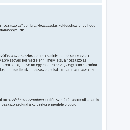
"Új hozzászólás" gombra. Hozzászólás küldéséhez lehet, hogy
atolmánnyal stb.
zólást a szerkesztés gombra kattintva tudsz szerkeszteni,
y apró szöveg fog megjelenni, mely jelzi, a hozzászólás
aszolt senki, illetve ha egy moderátor vagy egy adminisztrátor
álók nem törölhetik a hozzászólásukat, miután már másvalaki
ld be az
Aláírás hozzáadása
opciót. Az aláírás automatikusan is
s hozzászólásoknál a küldéskor a megfelelő opció