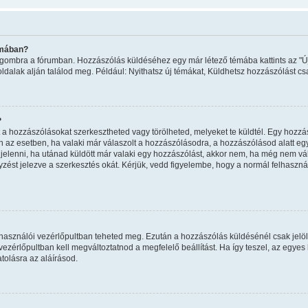
émában?
ma" gombra a fórumban. Hozzászólás küldéséhez egy már létező témába kattints az 
oldalak alján találod meg. Például: Nyithatsz új témákat, Küldhetsz hozzászólást cs
?
a hozzászólásokat szerkesztheted vagy törölheted, melyeket te küldtél. Egy hozzás
n az esetben, ha valaki már válaszolt a hozzászólásodra, a hozzászólásod alatt eg
egjelenni, ha utánad küldött már valaki egy hozzászólást, akkor nem, ha még nem vál
ést jelezve a szerkesztés okát. Kérjük, vedd figyelembe, hogy a normál felhaszn
felhasználói vezérlőpultban teheted meg. Ezután a hozzászólás küldésénél csak jelö
zérlőpultban kell megváltoztatnod a megfelelő beállítást. Ha így teszel, az egye
olásra az aláírásod.