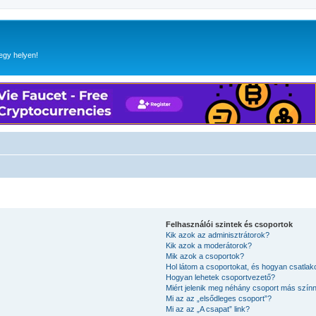
egy helyen!
Felhasználói szintek és csoportok
Kik azok az adminisztrátorok?
Kik azok a moderátorok?
Mik azok a csoportok?
Hol látom a csoportokat, és hogyan csatla
Hogyan lehetek csoportvezető?
Miért jelenik meg néhány csoport más szín
Mi az az „elsődleges csoport”?
Mi az az „A csapat” link?