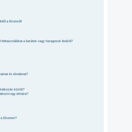
itől a fórumról!
el felhasználókat a barátok vagy haragosok listáról?
saimat és témáimat?
iratkozás között?
atkozni egy témára?
 a fórumon?