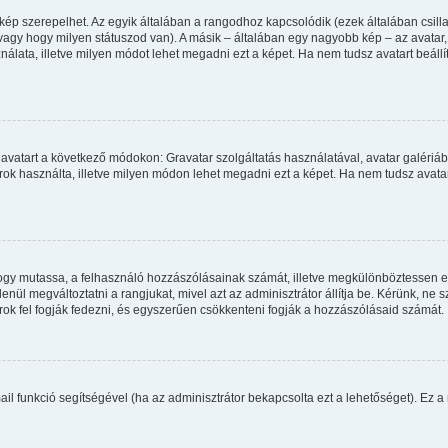
kép szerepelhet. Az egyik általában a rangodhoz kapcsolódik (ezek általában csi
agy hogy milyen státuszod van). A másik – általában egy nagyobb kép – az avatar
álata, illetve milyen módot lehet megadni ezt a képet. Ha nem tudsz avatart beállít
avatart a következő módokon: Gravatar szolgáltatás használatával, avatar galériáb
ok használta, illetve milyen módon lehet megadni ezt a képet. Ha nem tudsz avatart 
, hogy mutassa, a felhasználó hozzászólásainak számát, illetve megkülönböztessen 
enül megváltoztatni a rangjukat, mivel azt az adminisztrátor állítja be. Kérünk, ne
ok fel fogják fedezni, és egyszerűen csökkenteni fogják a hozzászólásaid számát.
mail funkció segítségével (ha az adminisztrátor bekapcsolta ezt a lehetőséget). Ez