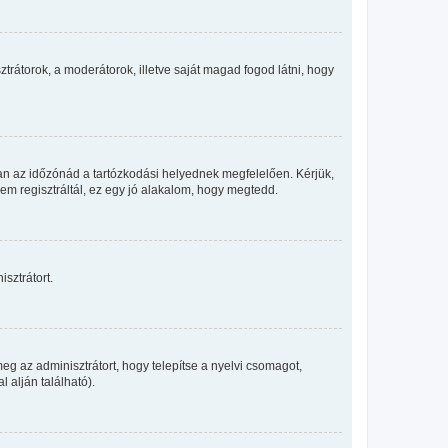
sztrátorok, a moderátorok, illetve saját magad fogod látni, hogy
an az időzónád a tartózkodási helyednek megfelelően. Kérjük,
nem regisztráltál, ez egy jó alakalom, hogy megtedd.
sztrátort.
eg az adminisztrátort, hogy telepítse a nyelvi csomagot,
 alján található).