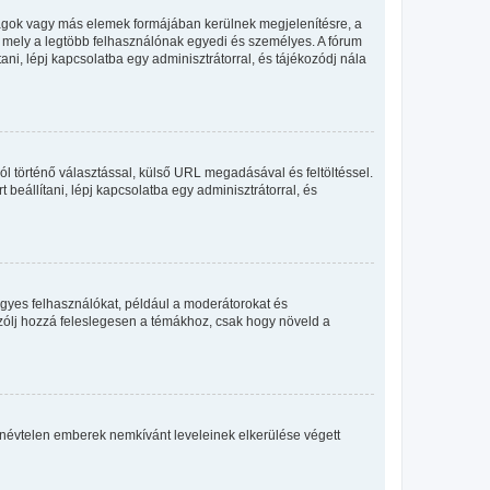
llagok vagy más elemek formájában kerülnek megjelenítésre, a
, mely a legtöbb felhasználónak egyedi és személyes. A fórum
ani, lépj kapcsolatba egy adminisztrátorral, és tájékozódj nála
ól történő választással, külső URL megadásával és feltöltéssel.
beállítani, lépj kapcsolatba egy adminisztrátorral, és
egyes felhasználókat, például a moderátorokat és
 szólj hozzá feleslegesen a témákhoz, csak hogy növeld a
 a névtelen emberek nemkívánt leveleinek elkerülése végett