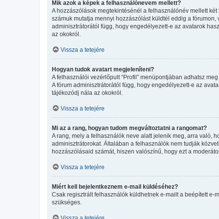
Mik azok a képek a felhasználónevem mellett?
A hozzászólások megtekintésénél a felhasználónév mellett két 
számuk mutatja mennyi hozzászólást küldtél eddig a fórumon, v
adminisztrátorától függ, hogy engedélyezett-e az avatarok haszn
az okokról.
Vissza a tetejére
Hogyan tudok avatart megjeleníteni?
A felhasználói vezérlőpult “Profil” menüpontjában adhatsz meg 
A fórum adminisztrátorától függ, hogy engedélyezett-e az avatar
tájékozódj nála az okokról.
Vissza a tetejére
Mi az a rang, hogyan tudom megváltoztatni a rangomat?
A rang, mely a felhasználók neve alatt jelenik meg, arra való
adminisztrátorokat. Általában a felhasználók nem tudják közvetl
hozzászólásaid számát, hiszen valószínű, hogy ezt a moderátor
Vissza a tetejére
Miért kell bejelentkeznem e-mail küldéséhez?
Csak regisztrált felhasználók küldhetnek e-mailt a beépített e-
szükséges.
Vissza a tetejére