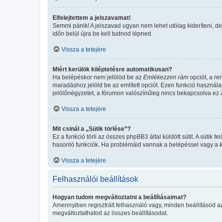
Elfelejtettem a jelszavamat!
Semmi pánik! A jelszavad ugyan nem lehet utólag kideríteni, de
időn belül újra be kell tudnod lépned.
Vissza a tetejére
Miért kerülök kiléptetésre automatikusan?
Ha belépéskor nem jelölöd be az
Emlékezzen rám
opciót, a re
maradáshoz jelöld be az említett opciót. Ezen funkció használa
jelölőnégyzetet, a fórumon valószínűleg nincs bekapcsolva ez a
Vissza a tetejére
Mit csinál a „Sütik törlése”?
Ez a funkció törli az összes phpBB3 által küldött sütit. A sütik
hasonló funkciók. Ha problémáid vannak a belépéssel vagy a kil
Vissza a tetejére
Felhasználói beállítások
Hogyan tudom megváltoztatni a beállításaimat?
Amennyiben regisztrált felhasználó vagy, minden beállításod a
megváltoztathatod az összes beállításodat.