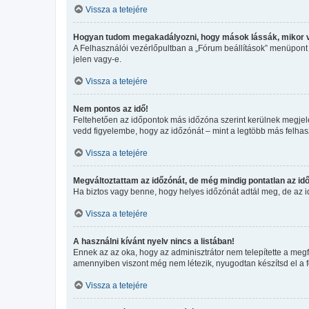
Vissza a tetejére
Hogyan tudom megakadályozni, hogy mások lássák, mikor 
A Felhasználói vezérlőpultban a „Fórum beállítások” menüpont ala
jelen vagy-e.
Vissza a tetejére
Nem pontos az idő!
Feltehetően az időpontok más időzóna szerint kerülnek megjele
vedd figyelembe, hogy az időzónát – mint a legtöbb más felhaszn
Vissza a tetejére
Megváltoztattam az időzónát, de még mindig pontatlan az idő
Ha biztos vagy benne, hogy helyes időzónát adtál meg, de az idő
Vissza a tetejére
A használni kívánt nyelv nincs a listában!
Ennek az az oka, hogy az adminisztrátor nem telepítette a megf
amennyiben viszont még nem létezik, nyugodtan készítsd el a for
Vissza a tetejére