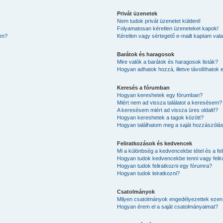
Privát üzenetek
Nem tudok privát üzenetet küldeni!
Folyamatosan kéretlen üzeneteket kapok!
en?
Kéretlen vagy sértegető e-mailt kaptam valak
Barátok és haragosok
Mire valók a barátok és haragosok listák?
Hogyan adhatok hozzá, illetve távolíthatok 
Keresés a fórumban
Hogyan kereshetek egy fórumban?
Miért nem ad vissza találatot a keresésem?
A keresésem miért ad vissza üres oldalt!?
Hogyan kereshetek a tagok között?
Hogyan találhatom meg a saját hozzászólá
Feliratkozások és kedvencek
Mi a különbség a kedvencekbe tétel és a fel
Hogyan tudok kedvencekbe tenni vagy felir
Hogyan tudok feliratkozni egy fórumra?
Hogyan tudok leiratkozni?
Csatolmányok
Milyen csatolmányok engedélyezettek ezen
Hogyan érem el a saját csatolmányaimat?