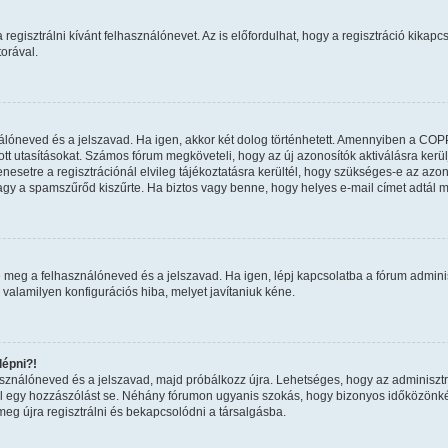
regisztrálni kívánt felhasználónevet. Az is előfordulhat, hogy a regisztráció kikapcs
orával.
nálóneved és a jelszavad. Ha igen, akkor két dolog történhetett. Amennyiben a COP
tt utasításokat. Számos fórum megköveteli, hogy az új azonosítók aktiválásra kerül
esetre a regisztrációnál elvileg tájékoztatásra kerültél, hogy szükséges-e az azon
 vagy a spamszűrőd kiszűrte. Ha biztos vagy benne, hogy helyes e-mail címet adtál 
 meg a felhasználóneved és a jelszavad. Ha igen, lépj kapcsolatba a fórum adminiszt
 valamilyen konfigurációs hiba, melyet javítaniuk kéne.
épni?!
használóneved és a jelszavad, majd próbálkozz újra. Lehetséges, hogy az adminisztrát
 egy hozzászólást se. Néhány fórumon ugyanis szokás, hogy bizonyos időközönként 
eg újra regisztrálni és bekapcsolódni a társalgásba.