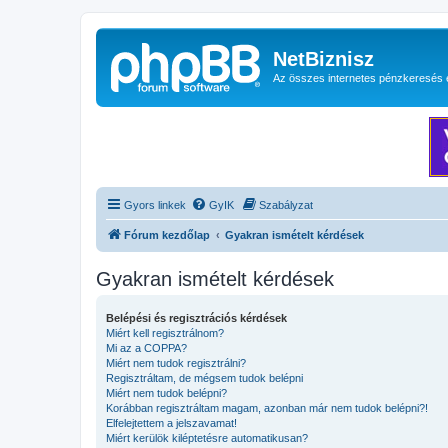
NetBiznisz
Az összes internetes pénzkeresés 
Gyors linkek
GyIK
Szabályzat
Fórum kezdőlap
Gyakran ismételt kérdések
Gyakran ismételt kérdések
Belépési és regisztrációs kérdések
Miért kell regisztrálnom?
Mi az a COPPA?
Miért nem tudok regisztrálni?
Regisztráltam, de mégsem tudok belépni
Miért nem tudok belépni?
Korábban regisztráltam magam, azonban már nem tudok belépni?!
Elfelejtettem a jelszavamat!
Miért kerülök kiléptetésre automatikusan?