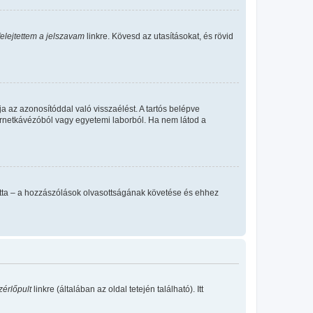
felejtettem a jelszavam
linkre. Kövesd az utasításokat, és rövid
a az azonosítóddal való visszaélést. A tartós belépve
ternetkávézóból vagy egyetemi laborból. Ha nem látod a
llította – a hozzászólások olvasottságának követése és ehhez
zérlőpult
linkre (általában az oldal tetején található). Itt