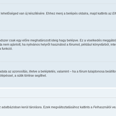
 lehetőséged van új készítésére. Ehhez menj a belépés oldalra, majd kattints az
El
ndszer csak egy előre meghatározott ideig hagy belépve. Ez a viselkedés meggátolj
ta nem ajánlott, ha nyilvános helyről használod a fórumot, például könyvtárból, in
 funkció.
 feladata az azonosítás, illetve a beléptetés, valamint – ha a fórum tulajdonosa beá
épéssel, a sütik törlése segíthet.
z adatbázisban kerül tárolásra. Ezek megváltoztatásához kattints a
Felhasználói ve