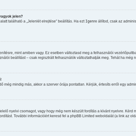
vagyok jelen?
tt található a „Jelenlét elrejtése” beállítás. Ha ezt
Igen
re állítod, csak az admini
nítésre, mint amiben vagy. Ez esetben változtasd meg a felhasználói vezérlőpultb
álói beállítást – csak regisztrált felhasználók változtathatják meg. Tehát ha még 
!
 még mindig más, akkor a szerver órája pontatlan. Kérjük, értesíts erről egy admini
elelő nyelvi csomagot, vagy hogy még nem készült fordítás a kívánt nyelvre. Kérd m
dítást. További információért keresd fel a phpBB Limited weboldalát (a link az oldal