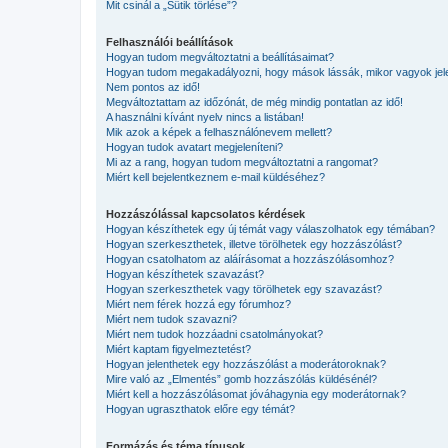
Mit csinál a „Sütik törlése”?
Felhasználói beállítások
Hogyan tudom megváltoztatni a beállításaimat?
Hogyan tudom megakadályozni, hogy mások lássák, mikor vagyok jel
Nem pontos az idő!
Megváltoztattam az időzónát, de még mindig pontatlan az idő!
A használni kívánt nyelv nincs a listában!
Mik azok a képek a felhasználónevem mellett?
Hogyan tudok avatart megjeleníteni?
Mi az a rang, hogyan tudom megváltoztatni a rangomat?
Miért kell bejelentkeznem e-mail küldéséhez?
Hozzászólással kapcsolatos kérdések
Hogyan készíthetek egy új témát vagy válaszolhatok egy témában?
Hogyan szerkeszthetek, illetve törölhetek egy hozzászólást?
Hogyan csatolhatom az aláírásomat a hozzászólásomhoz?
Hogyan készíthetek szavazást?
Hogyan szerkeszthetek vagy törölhetek egy szavazást?
Miért nem férek hozzá egy fórumhoz?
Miért nem tudok szavazni?
Miért nem tudok hozzáadni csatolmányokat?
Miért kaptam figyelmeztetést?
Hogyan jelenthetek egy hozzászólást a moderátoroknak?
Mire való az „Elmentés” gomb hozzászólás küldésénél?
Miért kell a hozzászólásomat jóváhagynia egy moderátornak?
Hogyan ugraszthatok előre egy témát?
Formázás és téma típusok