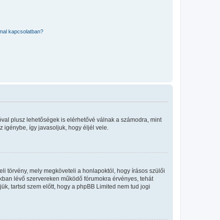
mmal kapcsolatban?
óval plusz lehetőségek is elérhetővé válnak a számodra, mint
igénybe, így javasoljuk, hogy éljél vele.
i törvény, mely megköveteli a honlapoktól, hogy írásos szülői
okban lévő szervereken működő fórumokra érvényes, tehát
ük, tartsd szem előtt, hogy a phpBB Limited nem tud jogi