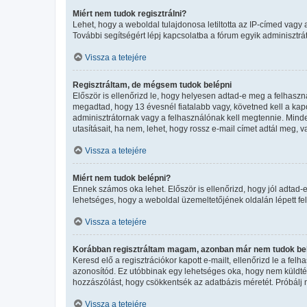
Miért nem tudok regisztrálni?
Lehet, hogy a weboldal tulajdonosa letiltotta az IP-címed vagy a 
További segítségért lépj kapcsolatba a fórum egyik adminisztrát
Vissza a tetejére
Regisztráltam, de mégsem tudok belépni
Először is ellenőrizd le, hogy helyesen adtad-e meg a felhasz
megadtad, hogy 13 évesnél fiatalabb vagy, követned kell a kapo
adminisztrátornak vagy a felhasználónak kell megtennie. Minden
utasításait, ha nem, lehet, hogy rossz e-mail címet adtál meg,
Vissza a tetejére
Miért nem tudok belépni?
Ennek számos oka lehet. Először is ellenőrizd, hogy jól adtad-e
lehetséges, hogy a weboldal üzemeltetőjének oldalán lépett fel
Vissza a tetejére
Korábban regisztráltam magam, azonban már nem tudok bel
Keresd elő a regisztrációkor kapott e-mailt, ellenőrizd le a fel
azonosítód. Ez utóbbinak egy lehetséges oka, hogy nem küldtél
hozzászólást, hogy csökkentsék az adatbázis méretét. Próbálj m
Vissza a tetejére