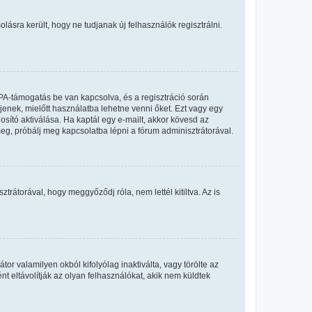
olásra került, hogy ne tudjanak új felhasználók regisztrálni.
PA-támogatás be van kapcsolva, és a regisztráció során
jenek, mielőtt használatba lehetne venni őket. Ezt vagy egy
osító aktiválása. Ha kaptál egy e-mailt, akkor kövesd az
meg, próbálj meg kapcsolatba lépni a fórum adminisztrátorával.
rátorával, hogy meggyőződj róla, nem lettél kitiltva. Az is
or valamilyen okból kifolyólag inaktiválta, vagy törölte az
eltávolítják az olyan felhasználókat, akik nem küldtek