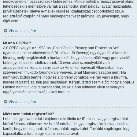
megköveteli-e hozzászólások küldéséhez. Mindemellett a regisztrációval plusz
lehetőségek is elérhetővé válnak a számodra, mint például avatar használata,
privát üzenetek, illetve e-mailek küldése, csatlakozás csoportokhoz stb. A
regisztráció csupán néhány másodpercet vesz igénybe, így javasoljuk, hogy
éljél vele.
Vissza a tetejére
Mi az a COPPA?
A COPPA, vagyis az 1998-as „Child Online Privacy and Protection Act”
(gyerekek online adatvédelméről intézkedő törvény) egy egyesült államokbeli
törvény, mely megköveteli a honlapoktól, hogy írásos szülői vagy gondviselői
beleegyezéssel rendelkezzenek 13 éven aluli személyektől való
adatgyűjtéshez. Ez a törvény csak az Amerikai Egyesült Államokban lévő
szervereken működő fórumokra érvényes, tehát Magyarországon nem. Ha
nem vagy biztos benne, hogy ez a törvény vonatkozik-e rád vagy a fórumra,
melyre regisztrálsz, kérj jogi segítséget. Kérjük, tartsd szem előtt, hogy a phpBB
Limited nem tud jogi tanácsot adni, és az alább leírtakon kívül semmilyen
aggály esetén sem hozzájuk kell fordulni.
Vissza a tetejére
Miért nem tudok regisztrálni?
Lehet, hogy a weboldal tulajdonosa letiltotta az IP-címed vagy a regisztrálni
kívánt felhasználónevet. Az is előfordulhat, hogy a regisztráció kikapcsolásra
került, hogy ne tudjanak új felhasználók regisztrálni. További segítségért lépj
kapcsolatba a fórum egyik adminisztrátorával.