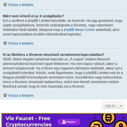
Vissza a tetejére
Miért nem érhető el az X szolgáltatás?
Ezt a szoftvert a phpBB Limited készítette, és licenceli. Ha úgy gondolod, hogy
újabb szolgáltatások, funkciók szükségesek a fórumba, vagy valamilyen
működési hibát találtál, látogasd meg a
phpBB Ideas Centre
weboldalt, ahol
ezzel kapcsolatban további információkat kaphatsz.
Vissza a tetejére
Ki az illetékes a fórumon olvasható tartalommal kapcsolatban?
Sértő, illetve illegális tartalmak kapcsán az „A csapat” oldalon felsorolt
adminisztrátorok közül kell egyet felkeresni. Ha nem kapsz választ, akkor a
domain tulajdonosát. Ha a fórum egy ingyenes tárhelyen található, akkor azt a
szolgáltatót értesítsd. Kérjük, vedd figyelembe, hogy a phpBB Limited-nek és a
Magyar phpBB Közösségnek semmilyen köze, hozzáférése vagy beleszólása
nincs a fórumon olvasható tartalomhoz, ezért nem tehető semmilyen módon
felelőssé amiatt, hogy ki mire használja ezt a fórumot.
Vissza a tetejére
Ugrás