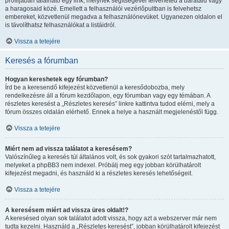
profiljában található egy link, melynek segítségével felveheted a barátaid vagy
a haragosaid közé. Emellett a felhasználói vezérlőpultban is felvehetsz
embereket, közvetlenül megadva a felhasználónevüket. Ugyanezen oldalon el
is távolíthatsz felhasználókat a listáidról.
Vissza a tetejére
Keresés a fórumban
Hogyan kereshetek egy fórumban?
Írd be a keresendő kifejezést közvetlenül a keresődobozba, mely
rendelkezésre áll a fórum kezdőlapon, egy fórumban vagy egy témában. A
részletes keresést a „Részletes keresés” linkre kattintva tudod elérni, mely a
fórum összes oldalán elérhető. Ennek a helye a használt megjelenéstől függ.
Vissza a tetejére
Miért nem ad vissza találatot a keresésem?
Valószínűleg a keresés túl általános volt, és sok gyakori szót tartalmazhatott,
melyeket a phpBB3 nem indexel. Próbálj meg egy jobban körülhatárolt
kifejezést megadni, és használd ki a részletes keresés lehetőségeit.
Vissza a tetejére
A keresésem miért ad vissza üres oldalt!?
A keresésed olyan sok találatot adott vissza, hogy azt a webszerver már nem
tudta kezelni. Használd a „Részletes keresést”, jobban körülhatárolt kifejezést