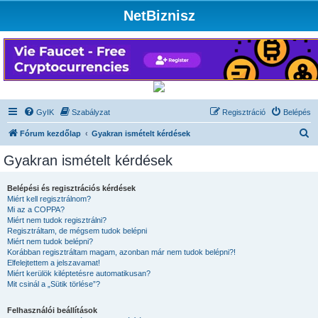
NetBiznisz
GyIK
Szabályzat
Regisztráció
Belépés
K
Fórum kezdőlap
Gyakran ismételt kérdések
e
Gyakran ismételt kérdések
r
e
Belépési és regisztrációs kérdések
Miért kell regisztrálnom?
s
Mi az a COPPA?
é
Miért nem tudok regisztrálni?
Regisztráltam, de mégsem tudok belépni
s
Miért nem tudok belépni?
Korábban regisztráltam magam, azonban már nem tudok belépni?!
Elfelejtettem a jelszavamat!
Miért kerülök kiléptetésre automatikusan?
Mit csinál a „Sütik törlése”?
Felhasználói beállítások