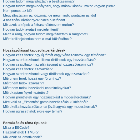
Hogyan tudom megváltoztatni a beállításaimat?
Hogyan tudom megakadályozni, hogy mások lássák, mikor vagyok jelen?
Nem pontos az idő!
Megváltoztattam az időzónát, de még mindig pontatlan az idő!
A használni kívánt nyelv nincs a listában!
Mik azok a képek a felhasználónevem mellett?
Hogyan tudok avatart megjeleníteni?
Mi az a rang, hogyan tudom megváltoztatni a rangomat?
Miért kell bejelentkeznem e-mail küldéséhez?
Hozzászólással kapcsolatos kérdések
Hogyan készíthetek egy új témát vagy válaszolhatok egy témában?
Hogyan szerkeszthetek, illetve törölhetek egy hozzászólást?
Hogyan csatolhatom az aláírásomat a hozzászólásomhoz?
Hogyan készíthetek szavazást?
Hogyan szerkeszthetek vagy törölhetek egy szavazást?
Miért nem férek hozzá egy fórumhoz?
Miért nem tudok szavazni?
Miért nem tudok hozzáadni csatolmányokat?
Miért kaptam figyelmeztetést?
Hogyan jelenthetek egy hozzászólást a moderátoroknak?
Mire való az „Elmentés” gomb hozzászólás küldésénél?
Miért kell a hozzászólásomat jóváhagynia egy moderátornak?
Hogyan ugraszthatok előre egy témát?
Formázás és téma típusok
Mi az a BBCode?
Használhatok HTML-t?
Mik azok az emotikonok?