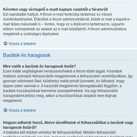
Kéretlen vagy sértegető e-mailt kaptam valakitől a fórumról!
Ezt sajnálattal halljuk. A fórum e-mail funkciója tartalmaz ez irányú
óvintézkedéseket. Értesítsd a fórum adminisztrátorát, küldd el neki a kapott e-
mail teljes másolatát is – fontos, hogy ez a fejlécet is tartalmazza, ugyanis
ebben szerepelnek az adatok az e-mail küldőjéről. A fórum adminisztrátora
megteheti a szükséges lépéseket.
Vissza a tetejére
Barátok és haragosok
Mire valók a barátok és haragosok listák?
Ezen listák segítségével rendszerezheted a fórum többi tagját. A barátok
listában szereplő felhasználók megjelennek a felhasználói vezérlőpultban, így
gyorsan elérheted őket, küldhetsz nekik privát üzenetet, és láthatod, hogy
éppen jelen vannak-e. A használt megjelenés támogatásától függően, a
barátok hozzászólásai kiemelve szerepelhetnek. Ha egy felhasználót
haragosként jelölsz meg, akkor a hozzászólásai alapból nem fognak
megjelenni.
Vissza a tetejére
Hogyan adhatok hozzá, illetve távolíthatok el felhasználókat a barátok vagy
haragosok listáról?
A listáidra két módon vehetsz fel felhasználókat. Minden felhasználó