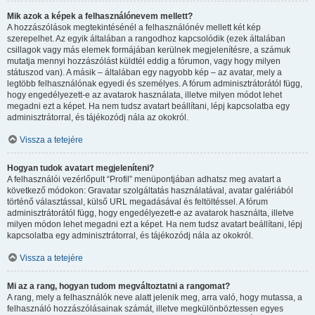
Mik azok a képek a felhasználónevem mellett?
A hozzászólások megtekintésénél a felhasználónév mellett két kép
szerepelhet. Az egyik általában a rangodhoz kapcsolódik (ezek általában
csillagok vagy más elemek formájában kerülnek megjelenítésre, a számuk
mutatja mennyi hozzászólást küldtél eddig a fórumon, vagy hogy milyen
státuszod van). A másik – általában egy nagyobb kép – az avatar, mely a
legtöbb felhasználónak egyedi és személyes. A fórum adminisztrátorától függ,
hogy engedélyezett-e az avatarok használata, illetve milyen módot lehet
megadni ezt a képet. Ha nem tudsz avatart beállítani, lépj kapcsolatba egy
adminisztrátorral, és tájékozódj nála az okokról.
Vissza a tetejére
Hogyan tudok avatart megjeleníteni?
A felhasználói vezérlőpult “Profil” menüpontjában adhatsz meg avatart a
következő módokon: Gravatar szolgáltatás használatával, avatar galériából
történő választással, külső URL megadásával és feltöltéssel. A fórum
adminisztrátorától függ, hogy engedélyezett-e az avatarok használta, illetve
milyen módon lehet megadni ezt a képet. Ha nem tudsz avatart beállítani, lépj
kapcsolatba egy adminisztrátorral, és tájékozódj nála az okokról.
Vissza a tetejére
Mi az a rang, hogyan tudom megváltoztatni a rangomat?
A rang, mely a felhasználók neve alatt jelenik meg, arra való, hogy mutassa, a
felhasználó hozzászólásainak számát, illetve megkülönböztessen egyes