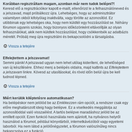
Korábban regisztráltam magam, azonban már nem tudok belépni?!
Keresd elő a regisztrációkor kapott e-mailt, ellenőrizd le a felhasználóneved és
a jelszavad, majd próbálkozz újra. Lehetséges, hogy az adminisztrátor
valamilyen okból kifolyólag inaktiválta, vagy törölte az azonosítód. Ez
utóbbinak egy lehetséges oka, hogy nem küldtél egy hozzászólást se. Néhány
fórumon ugyanis szokás, hogy bizonyos időközönként eltávolítják az olyan
felhasználókat, akik nem küldtek hozzászólást, hogy csökkentsék az adatbázis
méretét. Próbálj meg újra regisztrálni és bekapcsolódni a társalgásba.
Vissza a tetejére
Elfelejtettem a jelszavamat!
Semmi pánik! A jelszavad ugyan nem lehet utólag kideríteni, de lehetőséged
van új készítésére. Ehhez menj a belépés oldalra, majd kattints az
Elfelejtettem
a jelszavam
linkre. Kövesd az utasításokat, és rövid időn belül újra be kell
tudnod lépned.
Vissza a tetejére
Miért kerülök kiléptetésre automatikusan?
Ha belépéskor nem jelölöd be az
Emlékezzen rám
opciót, a rendszer csak egy
előre meghatározott ideig hagy belépve. Ez a viselkedés meggátolja az
azonosítóddal való visszaélést. A tartós belépve maradáshoz jelöld be az
említett opciót. Ezen funkció használata nem ajánlott, ha nyilvános helyről
használod a fórumot, például könyvtárból, internetkávézóból vagy egyetemi
laborból. Ha nem látod a jelölőnégyzetet, a fórumon valószínűleg nincs
bekapcsolva ez a funkció.