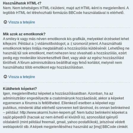
Használhatok HTML-t?
Nem. Nem lehetséges HTML-t küldeni, majd azt HTML-ként is megjeleníteni. A
legtöbb HTML-lel létrehozható formázás BBCode használatával is elérhető.
Vissza a tetejére
Mik azok az emotikonok?
A smiley-k vagy más néven emotikonok kis grafikák, melyekkel érzéseket lehet
kifejezni. Például a :) vidámot/boldogot, a :( szomorút jelent. A használható
emotikonok teljes listája megtalálható a hozzászólás küldésénél. Lehetőleg ne
használj túl sok emotikont, mert nehezen lesz olvasható a hozzászólás, ezért
pedig egy moderátor kiszerkesztheti őket, vagy akár az egész hozzászólást
törölheti. A fórum adminisztrátora beállíthat egy felső korlátot, melynél nem
használhatsz több emotikont egy hozzászólásban.
Vissza a tetejére
Küldhetek képeket?
Igen, megjeleníthetsz képeket a hozzászólásaidban. Azonban, ha az
adminisztrátor engedélyezte a csatolmányok hozzáadását, akkor a képeket
egyenesen a fórumra is feltöltheted. Ellenkező esetben a képeket egy
publikus, mindenki által elérhető szerveren kell tárolnod, és onnan belinkelned
– például: http://www.akarmi.hu/en-kepem.gif. Nem tudsz belinkelni képeket a
saját gépedről (hacsak az nem érhető el kívülről is), azonosítást igénylő
oldalakról (mint például freemail, gmail, yahoo postafiókok), jelszóval védett
weblapokról stb. A képek megjelenítéséhez használd az [img] BBCode címkét.