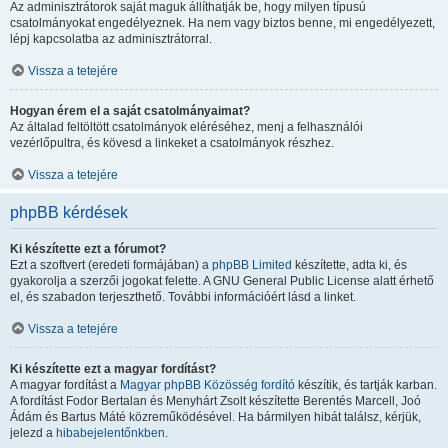
Az adminisztrátorok saját maguk állíthatják be, hogy milyen típusú
csatolmányokat engedélyeznek. Ha nem vagy biztos benne, mi engedélyezett,
lépj kapcsolatba az adminisztrátorral.
Vissza a tetejére
Hogyan érem el a saját csatolmányaimat?
Az általad feltöltött csatolmányok eléréséhez, menj a felhasználói
vezérlőpultra, és kövesd a linkeket a csatolmányok részhez.
Vissza a tetejére
phpBB kérdések
Ki készítette ezt a fórumot?
Ezt a szoftvert (eredeti formájában) a
phpBB Limited
készítette, adta ki, és
gyakorolja a szerzői jogokat felette. A GNU General Public License alatt érhető
el, és szabadon terjeszthető. További információért lásd a linket.
Vissza a tetejére
Ki készítette ezt a magyar fordítást?
A magyar fordítást a
Magyar phpBB Közösség
fordító
készítik, és tartják karban.
A fordítást Fodor Bertalan és Menyhárt Zsolt készítette Berentés Marcell, Joó
Ádám és Bartus Máté közreműködésével. Ha bármilyen hibát találsz, kérjük,
jelezd a
hibabejelentőnkben
.