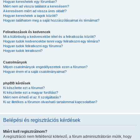
Hogyan kereshetek egy fórumban?
Miért nem ad vissza találatot a keresésem?
A keresésem miért ad vissza üres oldalt!?
Hogyan kereshetek a tagok között?
Hogyan találhatom meg a saját hozzászólásaimat és témáimat?
Feliratkozások és kedvencek
Mi a különbség a kedvencekbe tétel és a feliratkozás között?
Hogyan tudok kedvencekbe tenni vagy feliratkozni egy témára?
Hogyan tudok feliratkozni egy fórumra?
Hogyan tudok leiratkozni?
Csatolmányok
Milyen csatolmányok engedélyezettek ezen a fórumon?
Hogyan érem el a saját csatolmányaimat?
phpBB kérdések
Ki készítette ezt a fórumot?
Ki készítette ezt a magyar fordítást?
Miért nem érhető el az X szolgáltatás?
Ki az illetékes a fórumon olvasható tartalommal kapcsolatban?
Belépési és regisztrációs kérdések
Miért kell regisztrálnom?
A regisztráció nem feltétlenül kötelező, a fórum adminisztrátorán múlik, hogy