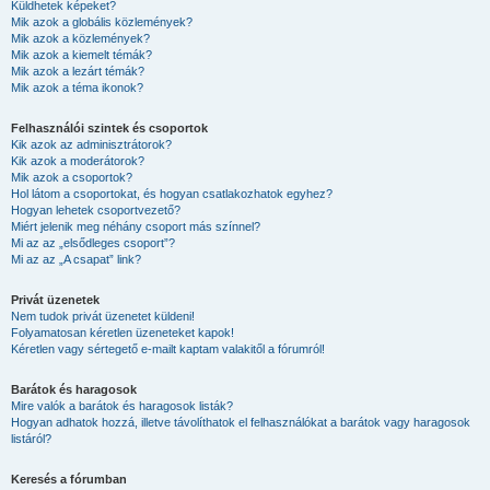
Küldhetek képeket?
Mik azok a globális közlemények?
Mik azok a közlemények?
Mik azok a kiemelt témák?
Mik azok a lezárt témák?
Mik azok a téma ikonok?
Felhasználói szintek és csoportok
Kik azok az adminisztrátorok?
Kik azok a moderátorok?
Mik azok a csoportok?
Hol látom a csoportokat, és hogyan csatlakozhatok egyhez?
Hogyan lehetek csoportvezető?
Miért jelenik meg néhány csoport más színnel?
Mi az az „elsődleges csoport”?
Mi az az „A csapat” link?
Privát üzenetek
Nem tudok privát üzenetet küldeni!
Folyamatosan kéretlen üzeneteket kapok!
Kéretlen vagy sértegető e-mailt kaptam valakitől a fórumról!
Barátok és haragosok
Mire valók a barátok és haragosok listák?
Hogyan adhatok hozzá, illetve távolíthatok el felhasználókat a barátok vagy haragosok
listáról?
Keresés a fórumban