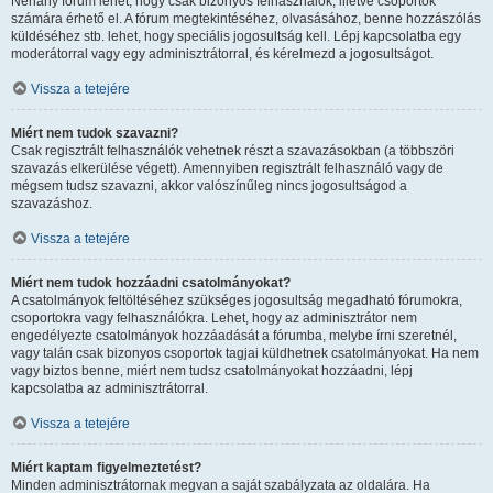
Néhány fórum lehet, hogy csak bizonyos felhasználók, illetve csoportok
számára érhető el. A fórum megtekintéséhez, olvasásához, benne hozzászólás
küldéséhez stb. lehet, hogy speciális jogosultság kell. Lépj kapcsolatba egy
moderátorral vagy egy adminisztrátorral, és kérelmezd a jogosultságot.
Vissza a tetejére
Miért nem tudok szavazni?
Csak regisztrált felhasználók vehetnek részt a szavazásokban (a többszöri
szavazás elkerülése végett). Amennyiben regisztrált felhasználó vagy de
mégsem tudsz szavazni, akkor valószínűleg nincs jogosultságod a
szavazáshoz.
Vissza a tetejére
Miért nem tudok hozzáadni csatolmányokat?
A csatolmányok feltöltéséhez szükséges jogosultság megadható fórumokra,
csoportokra vagy felhasználókra. Lehet, hogy az adminisztrátor nem
engedélyezte csatolmányok hozzáadását a fórumba, melybe írni szeretnél,
vagy talán csak bizonyos csoportok tagjai küldhetnek csatolmányokat. Ha nem
vagy biztos benne, miért nem tudsz csatolmányokat hozzáadni, lépj
kapcsolatba az adminisztrátorral.
Vissza a tetejére
Miért kaptam figyelmeztetést?
Minden adminisztrátornak megvan a saját szabályzata az oldalára. Ha