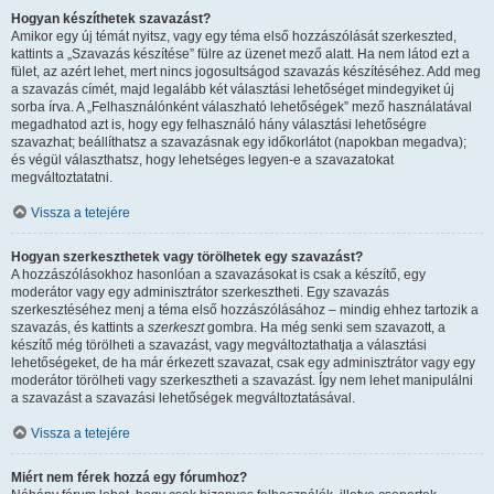
Hogyan készíthetek szavazást?
Amikor egy új témát nyitsz, vagy egy téma első hozzászólását szerkeszted,
kattints a „Szavazás készítése” fülre az üzenet mező alatt. Ha nem látod ezt a
fület, az azért lehet, mert nincs jogosultságod szavazás készítéséhez. Add meg
a szavazás címét, majd legalább két választási lehetőséget mindegyiket új
sorba írva. A „Felhasználónként válaszható lehetőségek” mező használatával
megadhatod azt is, hogy egy felhasználó hány választási lehetőségre
szavazhat; beállíthatsz a szavazásnak egy időkorlátot (napokban megadva);
és végül választhatsz, hogy lehetséges legyen-e a szavazatokat
megváltoztatatni.
Vissza a tetejére
Hogyan szerkeszthetek vagy törölhetek egy szavazást?
A hozzászólásokhoz hasonlóan a szavazásokat is csak a készítő, egy
moderátor vagy egy adminisztrátor szerkesztheti. Egy szavazás
szerkesztéséhez menj a téma első hozzászólásához – mindig ehhez tartozik a
szavazás, és kattints a
szerkeszt
gombra. Ha még senki sem szavazott, a
készítő még törölheti a szavazást, vagy megváltoztathatja a választási
lehetőségeket, de ha már érkezett szavazat, csak egy adminisztrátor vagy egy
moderátor törölheti vagy szerkesztheti a szavazást. Így nem lehet manipulálni
a szavazást a szavazási lehetőségek megváltoztatásával.
Vissza a tetejére
Miért nem férek hozzá egy fórumhoz?