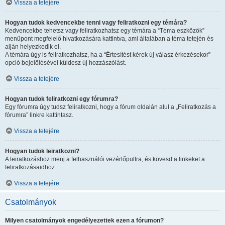
Vissza a tetejére
Hogyan tudok kedvencekbe tenni vagy feliratkozni egy témára?
Kedvencekbe tehetsz vagy feliratkozhatsz egy témára a “Téma eszközök”
menüpont megfelelő hivatkozására kattintva, ami általában a téma tetején és
alján helyezkedik el.
A témára úgy is feliratkozhatsz, ha a “Értesítést kérek új válasz érkezésekor”
opció bejelölésével küldesz új hozzászólást.
Vissza a tetejére
Hogyan tudok feliratkozni egy fórumra?
Egy fórumra úgy tudsz feliratkozni, hogy a fórum oldalán alul a „Feliratkozás a
fórumra” linkre kattintasz.
Vissza a tetejére
Hogyan tudok leiratkozni?
A leiratkozáshoz menj a felhasználói vezérlőpultra, és kövesd a linkeket a
feliratkozásaidhoz.
Vissza a tetejére
Csatolmányok
Milyen csatolmányok engedélyezettek ezen a fórumon?