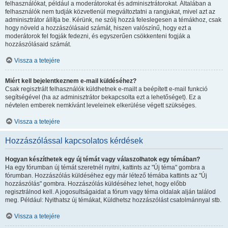
felhasználókat, például a moderátorokat és adminisztrátorokat. Általában a
felhasználók nem tudják közvetlenül megváltoztatni a rangjukat, mivel azt az
adminisztrátor állítja be. Kérünk, ne szólj hozzá feleslegesen a témákhoz, csak
hogy növeld a hozzászólásaid számát, hiszen valószínű, hogy ezt a
moderátorok fel fogják fedezni, és egyszerűen csökkenteni fogják a
hozzászólásaid számát.
Vissza a tetejére
Miért kell bejelentkeznem e-mail küldéséhez?
Csak regisztrált felhasználók küldhetnek e-mailt a beépített e-mail funkció
segítségével (ha az adminisztrátor bekapcsolta ezt a lehetőséget). Ez a
névtelen emberek nemkívánt leveleinek elkerülése végett szükséges.
Vissza a tetejére
Hozzászólással kapcsolatos kérdések
Hogyan készíthetek egy új témát vagy válaszolhatok egy témában?
Ha egy fórumban új témát szeretnél nyitni, kattints az "Új téma" gombra a
fórumban. Hozzászólás küldéséhez egy már létező témába kattints az "Új
hozzászólás" gombra. Hozzászólás küldéséhez lehet, hogy előbb
regisztrálnod kell. A jogosultságaidat a fórum vagy téma oldalak alján találod
meg. Például: Nyithatsz új témákat, Küldhetsz hozzászólást csatolmánnyal stb.
Vissza a tetejére