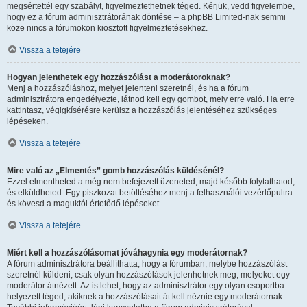
megsértettél egy szabályt, figyelmeztethetnek téged. Kérjük, vedd figyelembe,
hogy ez a fórum adminisztrátorának döntése – a phpBB Limited-nak semmi
köze nincs a fórumokon kiosztott figyelmeztetésekhez.
Vissza a tetejére
Hogyan jelenthetek egy hozzászólást a moderátoroknak?
Menj a hozzászóláshoz, melyet jelenteni szeretnél, és ha a fórum
adminisztrátora engedélyezte, látnod kell egy gombot, mely erre való. Ha erre
kattintasz, végigkísérésre kerülsz a hozzászólás jelentéséhez szükséges
lépéseken.
Vissza a tetejére
Mire való az „Elmentés” gomb hozzászólás küldésénél?
Ezzel elmentheted a még nem befejezett üzeneted, majd később folytathatod,
és elküldheted. Egy piszkozat betöltéséhez menj a felhasználói vezérlőpultra
és kövesd a maguktól értetődő lépéseket.
Vissza a tetejére
Miért kell a hozzászólásomat jóváhagynia egy moderátornak?
A fórum adminisztrátora beállíthatta, hogy a fórumban, melybe hozzászólást
szeretnél küldeni, csak olyan hozzászólások jelenhetnek meg, melyeket egy
moderátor átnézett. Az is lehet, hogy az adminisztrátor egy olyan csoportba
helyezett téged, akiknek a hozzászólásait át kell néznie egy moderátornak.