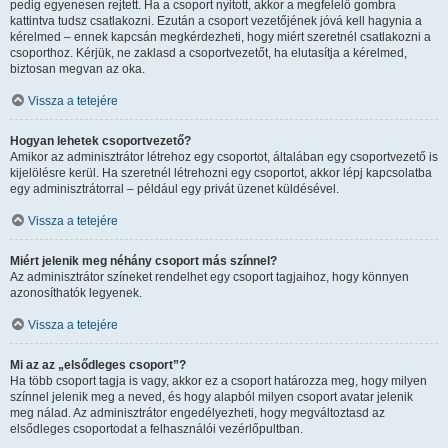
pedig egyenesen rejtett. Ha a csoport nyitott, akkor a megfelelő gombra
kattintva tudsz csatlakozni. Ezután a csoport vezetőjének jóvá kell hagynia a
kérelmed – ennek kapcsán megkérdezheti, hogy miért szeretnél csatlakozni a
csoporthoz. Kérjük, ne zaklasd a csoportvezetőt, ha elutasítja a kérelmed,
biztosan megvan az oka.
Vissza a tetejére
Hogyan lehetek csoportvezető?
Amikor az adminisztrátor létrehoz egy csoportot, általában egy csoportvezető is
kijelölésre kerül. Ha szeretnél létrehozni egy csoportot, akkor lépj kapcsolatba
egy adminisztrátorral – például egy privát üzenet küldésével.
Vissza a tetejére
Miért jelenik meg néhány csoport más színnel?
Az adminisztrátor színeket rendelhet egy csoport tagjaihoz, hogy könnyen
azonosíthatók legyenek.
Vissza a tetejére
Mi az az „elsődleges csoport”?
Ha több csoport tagja is vagy, akkor ez a csoport határozza meg, hogy milyen
színnel jelenik meg a neved, és hogy alapból milyen csoport avatar jelenik
meg nálad. Az adminisztrátor engedélyezheti, hogy megváltoztasd az
elsődleges csoportodat a felhasználói vezérlőpultban.