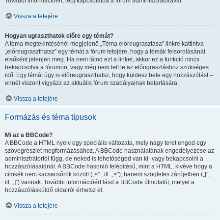
További információért, lépj kapcsolatba a fórum adminisztrátorával.
Vissza a tetejére
Hogyan ugraszthatok előre egy témát?
A téma megtekintésénél megjelenő „Téma előreugrasztása” linkre kattintva
„előreugraszthatsz” egy témát a fórum tetejére, hogy a témák felsorolásánál
elsőként jelenjen meg. Ha nem látod ezt a linket, akkor ez a funkció nincs
bekapcsolva a fórumon, vagy még nem telt le az előugrasztáshoz szükséges
idő. Egy témát úgy is előreugraszthatsz, hogy küldesz bele egy hozzászólást –
ennél viszont vigyázz az aktuális fórum szabályainak betartására.
Vissza a tetejére
Formázás és téma típusok
Mi az a BBCode?
A BBCode a HTML nyelv egy speciális változata, mely nagy teret enged egy
szövegrészlet megformázásához. A BBCode használatának engedélyezése az
adminisztrátortól függ, de neked is lehetőséged van ki- vagy bekapcsolni a
hozzászólásaidnál. A BBCode hasonló felépítésű, mint a HTML, kivéve hogy a
címkék nem kacsacsőrök között („<” , ill. „>”), hanem szögletes zárójelben („[”,
ill. „]”) vannak. További információért lásd a BBCode útmutatót, melyet a
hozzászólásküldő oldalról érhetsz el.
Vissza a tetejére