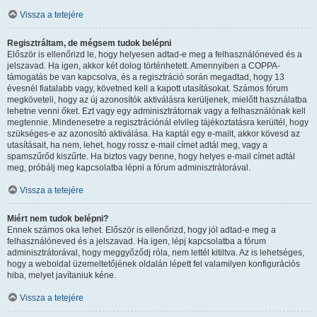
Vissza a tetejére
Regisztráltam, de mégsem tudok belépni
Először is ellenőrizd le, hogy helyesen adtad-e meg a felhasználóneved és a
jelszavad. Ha igen, akkor két dolog történhetett. Amennyiben a COPPA-
támogatás be van kapcsolva, és a regisztráció során megadtad, hogy 13
évesnél fiatalabb vagy, követned kell a kapott utasításokat. Számos fórum
megköveteli, hogy az új azonosítók aktiválásra kerüljenek, mielőtt használatba
lehetne venni őket. Ezt vagy egy adminisztrátornak vagy a felhasználónak kell
megtennie. Mindenesetre a regisztrációnál elvileg tájékoztatásra kerültél, hogy
szükséges-e az azonosító aktiválása. Ha kaptál egy e-mailt, akkor kövesd az
utasításait, ha nem, lehet, hogy rossz e-mail címet adtál meg, vagy a
spamszűrőd kiszűrte. Ha biztos vagy benne, hogy helyes e-mail címet adtál
meg, próbálj meg kapcsolatba lépni a fórum adminisztrátorával.
Vissza a tetejére
Miért nem tudok belépni?
Ennek számos oka lehet. Először is ellenőrizd, hogy jól adtad-e meg a
felhasználóneved és a jelszavad. Ha igen, lépj kapcsolatba a fórum
adminisztrátorával, hogy meggyőződj róla, nem lettél kitiltva. Az is lehetséges,
hogy a weboldal üzemeltetőjének oldalán lépett fel valamilyen konfigurációs
hiba, melyet javítaniuk kéne.
Vissza a tetejére