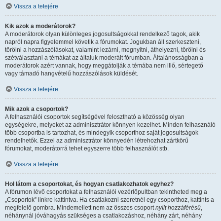
Vissza a tetejére
Kik azok a moderátorok?
A moderátorok olyan különleges jogosultságokkal rendelkező tagok, akik
napról napra figyelemmel követik a fórumokat. Jogukban áll szerkeszteni,
törölni a hozzászólásokat, valamint lezárni, megnyitni, áthelyezni, törölni és
szétválasztani a témákat az általuk moderált fórumban. Általánosságban a
moderátorok azért vannak, hogy meggátolják a témába nem illő, sértegető
vagy támadó hangvételű hozzászólások küldését.
Vissza a tetejére
Mik azok a csoportok?
A felhasználói csoportok segítségével felosztható a közösség olyan
egységekre, melyeket az adminisztrátor könnyen kezelhet. Minden felhasználó
több csoportba is tartozhat, és mindegyik csoporthoz saját jogosultságok
rendelhetők. Ezzel az adminisztrátor könnyedén létrehozhat zártkörű
fórumokat, moderátorrá tehet egyszerre több felhasználót stb.
Vissza a tetejére
Hol látom a csoportokat, és hogyan csatlakozhatok egyhez?
A fórumon lévő csoportokat a felhasználói vezérlőpultban tekintheted meg a
„Csoportok” linkre kattintva. Ha csatlakozni szeretnél egy csoporthoz, kattints a
megfelelő gombra. Mindemellett nem az összes csoport
nyílt hozzáférésű
,
néhánynál jóváhagyás szükséges a csatlakozáshoz, néhány zárt, néhány