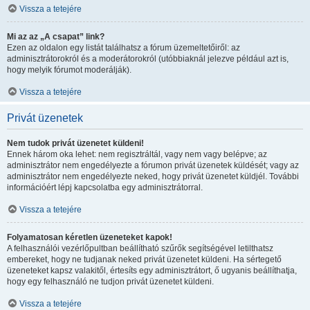
Vissza a tetejére
Mi az az „A csapat” link?
Ezen az oldalon egy listát találhatsz a fórum üzemeltetőiről: az
adminisztrátorokról és a moderátorokról (utóbbiaknál jelezve például azt is,
hogy melyik fórumot moderálják).
Vissza a tetejére
Privát üzenetek
Nem tudok privát üzenetet küldeni!
Ennek három oka lehet: nem regisztráltál, vagy nem vagy belépve; az
adminisztrátor nem engedélyezte a fórumon privát üzenetek küldését; vagy az
adminisztrátor nem engedélyezte neked, hogy privát üzenetet küldjél. További
információért lépj kapcsolatba egy adminisztrátorral.
Vissza a tetejére
Folyamatosan kéretlen üzeneteket kapok!
A felhasználói vezérlőpultban beállítható szűrők segítségével letilthatsz
embereket, hogy ne tudjanak neked privát üzenetet küldeni. Ha sértegető
üzeneteket kapsz valakitől, értesíts egy adminisztrátort, ő ugyanis beállíthatja,
hogy egy felhasználó ne tudjon privát üzenetet küldeni.
Vissza a tetejére