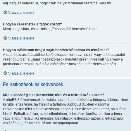
adj meg, és válaszd ki, hogy csak melyik fórumban szeretnél keresni.
Vissza a tetejére
Hogyan kereshetek a tagok között?
Menj a taglistára, és kattints a „Felhasználó keresése” linkre.
Vissza a tetejére
Hogyan találhatom meg a saját hozzászólásaimat és témáimat?
A saját hozzászólásaidhoz kétféleképpen férhetsz hozzá: vagy a felhasználói
vezérlőpultban a „Saját hozzászólások megtekintése” linkre kattintva vagy a
profilodon keresztül. A témáid eléréséhez használd a részletes keresést.
Vissza a tetejére
Feliratkozások és kedvencek
Mi a különbség a kedvencekbe tétel és a feliratkozás között?
A phpBB 3.0 kedvencek funkciója hasonlóan működött a böngésződéhez. Nem
kerültél értesítésre, ha frissült a tartalom. A phpBB 3.1-ben viszont a
kedvencekbe tétel a feliratkozáshoz hasonlít. Értesítésre kerülhetsz, ha a téma
frissül. Feliratkozáskor, ezzel ellentétben, értesítésre kerülsz, amikor a téma
vagy a fórum frissül. Az értesítési beállítások testreszabhatóak a felhasználói
vezérlőpult „Fórum beállítások” menüpontjában.