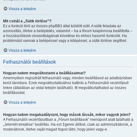
Vissza a tetejére
Mit csinál a „Sütik törlése”?
Ez a funkció törli az összes phpBB3 által küldött sütit. A sütik feladata az
azonosítás, illetve a beléptetés, valamint – ha a fórum tulajdonosa beállította –
a hozzászólások olvasottságának követése és ehhez hasonló funkciók. Ha
problémáid vannak a belépéssel vagy a kilépéssel, a sütik törlése segíthet.
Vissza a tetejére
Felhasználói beállítások
Hogyan tudom megváltoztatni a beállításaimat?
Amennyiben regisztrált felhasználó vagy, minden beállításod az adatbázisban
kerül tárolásra. Ezek megváltoztatásához kattints a
Felhasználói vezérlőpult
linkre (általában az oldal tetején található). Itt megváltoztathatod az összes
beállításodat.
Vissza a tetejére
Hogyan tudom megakadályozni, hogy mások lássák, mikor vagyok jelen?
A Felhasználói vezérlőpultban a „Fórum beállítások” menüpont alatt található a
„Jelenlét elrejtése” beállítás. Ha ezt
Igen
re állítod, csak az adminisztrátorok, a
moderátorok, illetve saját magad fogod látni, hogy jelen vagy-e.