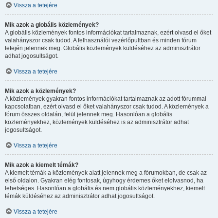
Vissza a tetejére
Mik azok a globális közlemények?
A globális közlemények fontos információkat tartalmaznak, ezért olvasd el őket
valahányszor csak tudod. A felhasználói vezérlőpultban és minden fórum
tetején jelennek meg. Globális közlemények küldéséhez az adminisztrátor
adhat jogosultságot.
Vissza a tetejére
Mik azok a közlemények?
A közlemények gyakran fontos információkat tartalmaznak az adott fórummal
kapcsolatban, ezért olvasd el őket valahányszor csak tudod. A közlemények a
fórum összes oldalán, felül jelennek meg. Hasonlóan a globális
közleményekhez, közlemények küldéséhez is az adminisztrátor adhat
jogosultságot.
Vissza a tetejére
Mik azok a kiemelt témák?
A kiemelt témák a közlemények alatt jelennek meg a fórumokban, de csak az
első oldalon. Gyakran elég fontosak, úgyhogy érdemes őket elolvasnod, ha
lehetséges. Hasonlóan a globális és nem globális közleményekhez, kiemelt
témák küldéséhez az adminisztrátor adhat jogosultságot.
Vissza a tetejére