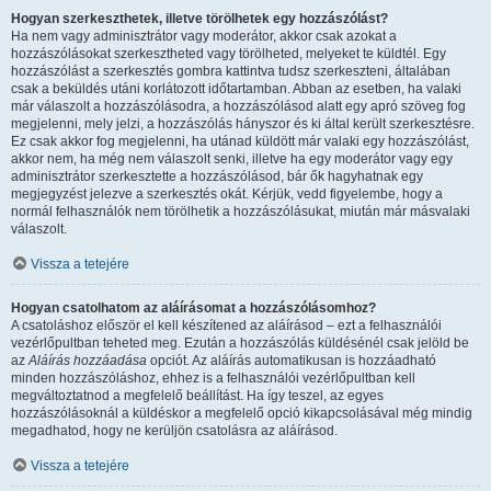
Hogyan szerkeszthetek, illetve törölhetek egy hozzászólást?
Ha nem vagy adminisztrátor vagy moderátor, akkor csak azokat a
hozzászólásokat szerkesztheted vagy törölheted, melyeket te küldtél. Egy
hozzászólást a szerkesztés gombra kattintva tudsz szerkeszteni, általában
csak a beküldés utáni korlátozott időtartamban. Abban az esetben, ha valaki
már válaszolt a hozzászólásodra, a hozzászólásod alatt egy apró szöveg fog
megjelenni, mely jelzi, a hozzászólás hányszor és ki által került szerkesztésre.
Ez csak akkor fog megjelenni, ha utánad küldött már valaki egy hozzászólást,
akkor nem, ha még nem válaszolt senki, illetve ha egy moderátor vagy egy
adminisztrátor szerkesztette a hozzászólásod, bár ők hagyhatnak egy
megjegyzést jelezve a szerkesztés okát. Kérjük, vedd figyelembe, hogy a
normál felhasználók nem törölhetik a hozzászólásukat, miután már másvalaki
válaszolt.
Vissza a tetejére
Hogyan csatolhatom az aláírásomat a hozzászólásomhoz?
A csatoláshoz először el kell készítened az aláírásod – ezt a felhasználói
vezérlőpultban teheted meg. Ezután a hozzászólás küldésénél csak jelöld be
az
Aláírás hozzáadása
opciót. Az aláírás automatikusan is hozzáadható
minden hozzászóláshoz, ehhez is a felhasználói vezérlőpultban kell
megváltoztatnod a megfelelő beállítást. Ha így teszel, az egyes
hozzászólásoknál a küldéskor a megfelelő opció kikapcsolásával még mindig
megadhatod, hogy ne kerüljön csatolásra az aláírásod.
Vissza a tetejére