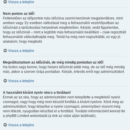
Vissza a tetejére
Nem pontos az idő!
Feltehetően az időpontok más időzóna szerint kerülnek megjelenítésre, mint
amiben vagy. Ez esetben változtasd meg a felhasználói vezérlőpultban az
időzónád a tartózkodási helyednek megfelelően. Kérjük, vedd figyelembe,
hogy az időzónát – mint a legtöbb más felhasználói beállítást – csak regisztrált
felhasználók változtathatják meg. Tehát ha még nem regisztráltál, ez egy jó
alakalom, hogy megtedd.
Vissza a tetejére
Megváltoztattam az időzónát, de még mindig pontatlan az idő!
Ha biztos vagy benne, hogy helyes időzónát adtál meg, de az idő még mindig
más, akkor a szerver órája pontatlan. Kérjük, értesíts erről egy adminisztrátort.
Vissza a tetejére
A használni kívánt nyelv nincs a listában!
Ennek az az oka, hogy az adminisztrátor nem telepítette a megfelelő nyelvi
csomagot, vagy hogy még nem készült fordítás a kívánt nyelvre. Kérd meg az
adminisztrátort, hogy telepítse a nyelvi csomagot, amennyiben viszont még
nem létezik, nyugodtan készítsd el a fordítást. További információért keresd fel
a phpBB Limited weboldalát (a link az oldal alján található).
Vissza a tetejére