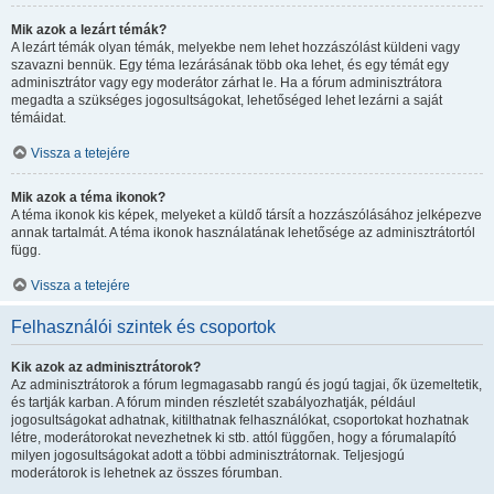
Mik azok a lezárt témák?
A lezárt témák olyan témák, melyekbe nem lehet hozzászólást küldeni vagy
szavazni bennük. Egy téma lezárásának több oka lehet, és egy témát egy
adminisztrátor vagy egy moderátor zárhat le. Ha a fórum adminisztrátora
megadta a szükséges jogosultságokat, lehetőséged lehet lezárni a saját
témáidat.
Vissza a tetejére
Mik azok a téma ikonok?
A téma ikonok kis képek, melyeket a küldő társít a hozzászólásához jelképezve
annak tartalmát. A téma ikonok használatának lehetősége az adminisztrátortól
függ.
Vissza a tetejére
Felhasználói szintek és csoportok
Kik azok az adminisztrátorok?
Az adminisztrátorok a fórum legmagasabb rangú és jogú tagjai, ők üzemeltetik,
és tartják karban. A fórum minden részletét szabályozhatják, például
jogosultságokat adhatnak, kitilthatnak felhasználókat, csoportokat hozhatnak
létre, moderátorokat nevezhetnek ki stb. attól függően, hogy a fórumalapító
milyen jogosultságokat adott a többi adminisztrátornak. Teljesjogú
moderátorok is lehetnek az összes fórumban.