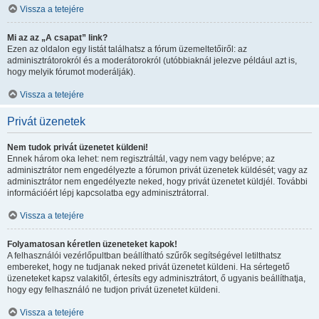
Vissza a tetejére
Mi az az „A csapat” link?
Ezen az oldalon egy listát találhatsz a fórum üzemeltetőiről: az
adminisztrátorokról és a moderátorokról (utóbbiaknál jelezve például azt is,
hogy melyik fórumot moderálják).
Vissza a tetejére
Privát üzenetek
Nem tudok privát üzenetet küldeni!
Ennek három oka lehet: nem regisztráltál, vagy nem vagy belépve; az
adminisztrátor nem engedélyezte a fórumon privát üzenetek küldését; vagy az
adminisztrátor nem engedélyezte neked, hogy privát üzenetet küldjél. További
információért lépj kapcsolatba egy adminisztrátorral.
Vissza a tetejére
Folyamatosan kéretlen üzeneteket kapok!
A felhasználói vezérlőpultban beállítható szűrők segítségével letilthatsz
embereket, hogy ne tudjanak neked privát üzenetet küldeni. Ha sértegető
üzeneteket kapsz valakitől, értesíts egy adminisztrátort, ő ugyanis beállíthatja,
hogy egy felhasználó ne tudjon privát üzenetet küldeni.
Vissza a tetejére