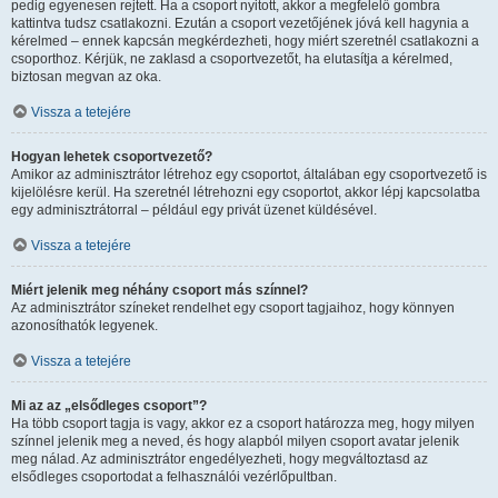
pedig egyenesen rejtett. Ha a csoport nyitott, akkor a megfelelő gombra
kattintva tudsz csatlakozni. Ezután a csoport vezetőjének jóvá kell hagynia a
kérelmed – ennek kapcsán megkérdezheti, hogy miért szeretnél csatlakozni a
csoporthoz. Kérjük, ne zaklasd a csoportvezetőt, ha elutasítja a kérelmed,
biztosan megvan az oka.
Vissza a tetejére
Hogyan lehetek csoportvezető?
Amikor az adminisztrátor létrehoz egy csoportot, általában egy csoportvezető is
kijelölésre kerül. Ha szeretnél létrehozni egy csoportot, akkor lépj kapcsolatba
egy adminisztrátorral – például egy privát üzenet küldésével.
Vissza a tetejére
Miért jelenik meg néhány csoport más színnel?
Az adminisztrátor színeket rendelhet egy csoport tagjaihoz, hogy könnyen
azonosíthatók legyenek.
Vissza a tetejére
Mi az az „elsődleges csoport”?
Ha több csoport tagja is vagy, akkor ez a csoport határozza meg, hogy milyen
színnel jelenik meg a neved, és hogy alapból milyen csoport avatar jelenik
meg nálad. Az adminisztrátor engedélyezheti, hogy megváltoztasd az
elsődleges csoportodat a felhasználói vezérlőpultban.