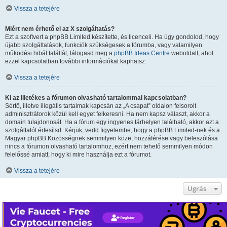
Vissza a tetejére
Miért nem érhető el az X szolgáltatás?
Ezt a szoftvert a phpBB Limited készítette, és licenceli. Ha úgy gondolod, hogy
újabb szolgáltatások, funkciók szükségesek a fórumba, vagy valamilyen
működési hibát találtál, látogasd meg a
phpBB Ideas Centre
weboldalt, ahol
ezzel kapcsolatban további információkat kaphatsz.
Vissza a tetejére
Ki az illetékes a fórumon olvasható tartalommal kapcsolatban?
Sértő, illetve illegális tartalmak kapcsán az „A csapat” oldalon felsorolt
adminisztrátorok közül kell egyet felkeresni. Ha nem kapsz választ, akkor a
domain tulajdonosát. Ha a fórum egy ingyenes tárhelyen található, akkor azt a
szolgáltatót értesítsd. Kérjük, vedd figyelembe, hogy a phpBB Limited-nek és a
Magyar phpBB Közösségnek semmilyen köze, hozzáférése vagy beleszólása
nincs a fórumon olvasható tartalomhoz, ezért nem tehető semmilyen módon
felelőssé amiatt, hogy ki mire használja ezt a fórumot.
Vissza a tetejére
Ugrás