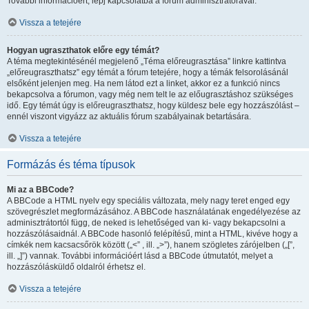
További információért, lépj kapcsolatba a fórum adminisztrátorával.
Vissza a tetejére
Hogyan ugraszthatok előre egy témát?
A téma megtekintésénél megjelenő „Téma előreugrasztása” linkre kattintva
„előreugraszthatsz” egy témát a fórum tetejére, hogy a témák felsorolásánál
elsőként jelenjen meg. Ha nem látod ezt a linket, akkor ez a funkció nincs
bekapcsolva a fórumon, vagy még nem telt le az előugrasztáshoz szükséges
idő. Egy témát úgy is előreugraszthatsz, hogy küldesz bele egy hozzászólást –
ennél viszont vigyázz az aktuális fórum szabályainak betartására.
Vissza a tetejére
Formázás és téma típusok
Mi az a BBCode?
A BBCode a HTML nyelv egy speciális változata, mely nagy teret enged egy
szövegrészlet megformázásához. A BBCode használatának engedélyezése az
adminisztrátortól függ, de neked is lehetőséged van ki- vagy bekapcsolni a
hozzászólásaidnál. A BBCode hasonló felépítésű, mint a HTML, kivéve hogy a
címkék nem kacsacsőrök között („<” , ill. „>”), hanem szögletes zárójelben („[”,
ill. „]”) vannak. További információért lásd a BBCode útmutatót, melyet a
hozzászólásküldő oldalról érhetsz el.
Vissza a tetejére