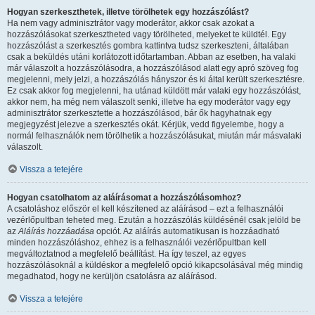
Hogyan szerkeszthetek, illetve törölhetek egy hozzászólást?
Ha nem vagy adminisztrátor vagy moderátor, akkor csak azokat a
hozzászólásokat szerkesztheted vagy törölheted, melyeket te küldtél. Egy
hozzászólást a szerkesztés gombra kattintva tudsz szerkeszteni, általában
csak a beküldés utáni korlátozott időtartamban. Abban az esetben, ha valaki
már válaszolt a hozzászólásodra, a hozzászólásod alatt egy apró szöveg fog
megjelenni, mely jelzi, a hozzászólás hányszor és ki által került szerkesztésre.
Ez csak akkor fog megjelenni, ha utánad küldött már valaki egy hozzászólást,
akkor nem, ha még nem válaszolt senki, illetve ha egy moderátor vagy egy
adminisztrátor szerkesztette a hozzászólásod, bár ők hagyhatnak egy
megjegyzést jelezve a szerkesztés okát. Kérjük, vedd figyelembe, hogy a
normál felhasználók nem törölhetik a hozzászólásukat, miután már másvalaki
válaszolt.
Vissza a tetejére
Hogyan csatolhatom az aláírásomat a hozzászólásomhoz?
A csatoláshoz először el kell készítened az aláírásod – ezt a felhasználói
vezérlőpultban teheted meg. Ezután a hozzászólás küldésénél csak jelöld be
az
Aláírás hozzáadása
opciót. Az aláírás automatikusan is hozzáadható
minden hozzászóláshoz, ehhez is a felhasználói vezérlőpultban kell
megváltoztatnod a megfelelő beállítást. Ha így teszel, az egyes
hozzászólásoknál a küldéskor a megfelelő opció kikapcsolásával még mindig
megadhatod, hogy ne kerüljön csatolásra az aláírásod.
Vissza a tetejére