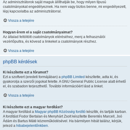
Az adminisztrátorok saját maguk állíthatják be, hogy milyen típusú
csatolmányokat engedélyeznek. Ha nem vagy biztos benne, mi engedélyezett,
lépj kapcsolatba az adminisztrátorral.
Vissza a tetejére
Hogyan érem el a saját csatolmányaimat?
Az általad feltöltött csatolmányok eléréséhez, menj a felhasználói
vezérlőpultra, és kövesd a linkeket a csatolmányok részhez.
Vissza a tetejére
phpBB kérdések
Ki készítette ezt a fórumot?
Ezt a szoftvert (eredeti formájában) a
phpBB Limited
készítette, adta ki, és
gyakorolja a szerzői jogokat felette. A GNU General Public License alatt érhető
el, és szabadon terjeszthető. További információért lásd a linket.
Vissza a tetejére
Ki készítette ezt a magyar fordítást?
A magyar fordítást a
Magyar phpBB Közösség
fordító
készítik, és tartják karban.
A fordítást Fodor Bertalan és Menyhárt Zsolt készítette Berentés Marcell, Joó
Ádám és Bartus Máté közreműködésével. Ha bármilyen hibát találsz, kérjük,
jelezd a
hibabejelentőnkben
.