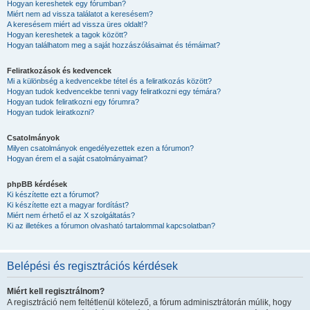
Hogyan kereshetek egy fórumban?
Miért nem ad vissza találatot a keresésem?
A keresésem miért ad vissza üres oldalt!?
Hogyan kereshetek a tagok között?
Hogyan találhatom meg a saját hozzászólásaimat és témáimat?
Feliratkozások és kedvencek
Mi a különbség a kedvencekbe tétel és a feliratkozás között?
Hogyan tudok kedvencekbe tenni vagy feliratkozni egy témára?
Hogyan tudok feliratkozni egy fórumra?
Hogyan tudok leiratkozni?
Csatolmányok
Milyen csatolmányok engedélyezettek ezen a fórumon?
Hogyan érem el a saját csatolmányaimat?
phpBB kérdések
Ki készítette ezt a fórumot?
Ki készítette ezt a magyar fordítást?
Miért nem érhető el az X szolgáltatás?
Ki az illetékes a fórumon olvasható tartalommal kapcsolatban?
Belépési és regisztrációs kérdések
Miért kell regisztrálnom?
A regisztráció nem feltétlenül kötelező, a fórum adminisztrátorán múlik, hogy