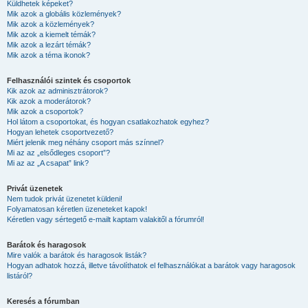
Küldhetek képeket?
Mik azok a globális közlemények?
Mik azok a közlemények?
Mik azok a kiemelt témák?
Mik azok a lezárt témák?
Mik azok a téma ikonok?
Felhasználói szintek és csoportok
Kik azok az adminisztrátorok?
Kik azok a moderátorok?
Mik azok a csoportok?
Hol látom a csoportokat, és hogyan csatlakozhatok egyhez?
Hogyan lehetek csoportvezető?
Miért jelenik meg néhány csoport más színnel?
Mi az az „elsődleges csoport”?
Mi az az „A csapat” link?
Privát üzenetek
Nem tudok privát üzenetet küldeni!
Folyamatosan kéretlen üzeneteket kapok!
Kéretlen vagy sértegető e-mailt kaptam valakitől a fórumról!
Barátok és haragosok
Mire valók a barátok és haragosok listák?
Hogyan adhatok hozzá, illetve távolíthatok el felhasználókat a barátok vagy haragosok
listáról?
Keresés a fórumban