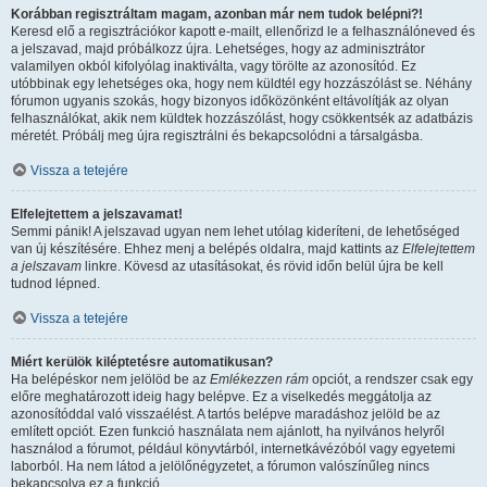
Korábban regisztráltam magam, azonban már nem tudok belépni?!
Keresd elő a regisztrációkor kapott e-mailt, ellenőrizd le a felhasználóneved és
a jelszavad, majd próbálkozz újra. Lehetséges, hogy az adminisztrátor
valamilyen okból kifolyólag inaktiválta, vagy törölte az azonosítód. Ez
utóbbinak egy lehetséges oka, hogy nem küldtél egy hozzászólást se. Néhány
fórumon ugyanis szokás, hogy bizonyos időközönként eltávolítják az olyan
felhasználókat, akik nem küldtek hozzászólást, hogy csökkentsék az adatbázis
méretét. Próbálj meg újra regisztrálni és bekapcsolódni a társalgásba.
Vissza a tetejére
Elfelejtettem a jelszavamat!
Semmi pánik! A jelszavad ugyan nem lehet utólag kideríteni, de lehetőséged
van új készítésére. Ehhez menj a belépés oldalra, majd kattints az
Elfelejtettem
a jelszavam
linkre. Kövesd az utasításokat, és rövid időn belül újra be kell
tudnod lépned.
Vissza a tetejére
Miért kerülök kiléptetésre automatikusan?
Ha belépéskor nem jelölöd be az
Emlékezzen rám
opciót, a rendszer csak egy
előre meghatározott ideig hagy belépve. Ez a viselkedés meggátolja az
azonosítóddal való visszaélést. A tartós belépve maradáshoz jelöld be az
említett opciót. Ezen funkció használata nem ajánlott, ha nyilvános helyről
használod a fórumot, például könyvtárból, internetkávézóból vagy egyetemi
laborból. Ha nem látod a jelölőnégyzetet, a fórumon valószínűleg nincs
bekapcsolva ez a funkció.