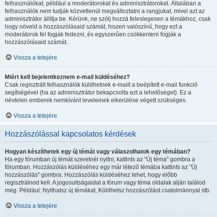
felhasználókat, például a moderátorokat és adminisztrátorokat. Általában a
felhasználók nem tudják közvetlenül megváltoztatni a rangjukat, mivel azt az
adminisztrátor állítja be. Kérünk, ne szólj hozzá feleslegesen a témákhoz, csak
hogy növeld a hozzászólásaid számát, hiszen valószínű, hogy ezt a
moderátorok fel fogják fedezni, és egyszerűen csökkenteni fogják a
hozzászólásaid számát.
Vissza a tetejére
Miért kell bejelentkeznem e-mail küldéséhez?
Csak regisztrált felhasználók küldhetnek e-mailt a beépített e-mail funkció
segítségével (ha az adminisztrátor bekapcsolta ezt a lehetőséget). Ez a
névtelen emberek nemkívánt leveleinek elkerülése végett szükséges.
Vissza a tetejére
Hozzászólással kapcsolatos kérdések
Hogyan készíthetek egy új témát vagy válaszolhatok egy témában?
Ha egy fórumban új témát szeretnél nyitni, kattints az "Új téma" gombra a
fórumban. Hozzászólás küldéséhez egy már létező témába kattints az "Új
hozzászólás" gombra. Hozzászólás küldéséhez lehet, hogy előbb
regisztrálnod kell. A jogosultságaidat a fórum vagy téma oldalak alján találod
meg. Például: Nyithatsz új témákat, Küldhetsz hozzászólást csatolmánnyal stb.
Vissza a tetejére