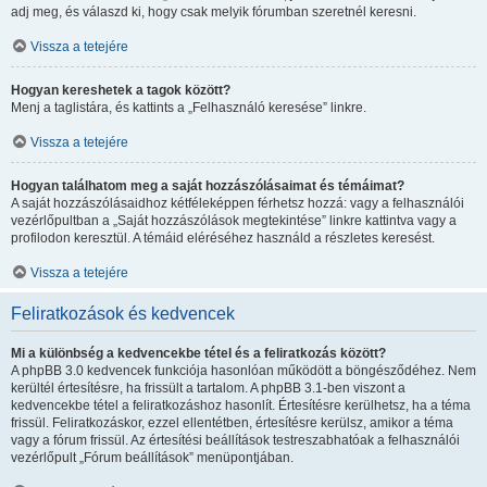
adj meg, és válaszd ki, hogy csak melyik fórumban szeretnél keresni.
Vissza a tetejére
Hogyan kereshetek a tagok között?
Menj a taglistára, és kattints a „Felhasználó keresése” linkre.
Vissza a tetejére
Hogyan találhatom meg a saját hozzászólásaimat és témáimat?
A saját hozzászólásaidhoz kétféleképpen férhetsz hozzá: vagy a felhasználói
vezérlőpultban a „Saját hozzászólások megtekintése” linkre kattintva vagy a
profilodon keresztül. A témáid eléréséhez használd a részletes keresést.
Vissza a tetejére
Feliratkozások és kedvencek
Mi a különbség a kedvencekbe tétel és a feliratkozás között?
A phpBB 3.0 kedvencek funkciója hasonlóan működött a böngésződéhez. Nem
kerültél értesítésre, ha frissült a tartalom. A phpBB 3.1-ben viszont a
kedvencekbe tétel a feliratkozáshoz hasonlít. Értesítésre kerülhetsz, ha a téma
frissül. Feliratkozáskor, ezzel ellentétben, értesítésre kerülsz, amikor a téma
vagy a fórum frissül. Az értesítési beállítások testreszabhatóak a felhasználói
vezérlőpult „Fórum beállítások” menüpontjában.