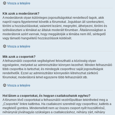
Vissza a tetejére
Kik azok a moderátorok?
A moderátorok olyan különleges jogosultságokkal rendelkező tagok, akik
napról napra figyelemmel követik a fórumokat. Jogukban áll szerkeszteni,
törölni a hozzászólásokat, valamint lezárni, megnyitni, áthelyezni, törölni és
szétválasztani a témákat az általuk moderált fórumban. Általánosságban a
moderátorok azért vannak, hogy meggátolják a témába nem illő, sértegető
vagy támadó hangvételű hozzászólások küldését.
Vissza a tetejére
Mik azok a csoportok?
A felhasználói csoportok segítségével felosztható a közösség olyan
egységekre, melyeket az adminisztrátor könnyen kezelhet. Minden felhasználó
több csoportba is tartozhat, és mindegyik csoporthoz saját jogosultságok
rendelhetők. Ezzel az adminisztrátor könnyedén létrehozhat zártkörű
fórumokat, moderátorrá tehet egyszerre több felhasználót stb.
Vissza a tetejére
Hol látom a csoportokat, és hogyan csatlakozhatok egyhez?
A fórumon lévő csoportokat a felhasználói vezérlőpultban tekintheted meg a
„Csoportok” linkre kattintva. Ha csatlakozni szeretnél egy csoporthoz, kattints a
megfelelő gombra. Mindemellett nem az összes csoport
nyílt hozzáférésű
,
néhánynál jóváhagyás szükséges a csatlakozáshoz, néhány zárt, néhány