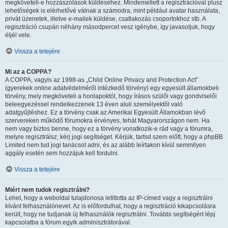
megköveteli-e hozzászólások küldéséhez. Mindemellett a regisztrációval plusz
lehetőségek is elérhetővé válnak a számodra, mint például avatar használata,
privát üzenetek, illetve e-mailek küldése, csatlakozás csoportokhoz stb. A
regisztráció csupán néhány másodpercet vesz igénybe, így javasoljuk, hogy
éljél vele.
Vissza a tetejére
Mi az a COPPA?
A COPPA, vagyis az 1998-as „Child Online Privacy and Protection Act”
(gyerekek online adatvédelméről intézkedő törvény) egy egyesült államokbeli
törvény, mely megköveteli a honlapoktól, hogy írásos szülői vagy gondviselői
beleegyezéssel rendelkezzenek 13 éven aluli személyektől való
adatgyűjtéshez. Ez a törvény csak az Amerikai Egyesült Államokban lévő
szervereken működő fórumokra érvényes, tehát Magyarországon nem. Ha
nem vagy biztos benne, hogy ez a törvény vonatkozik-e rád vagy a fórumra,
melyre regisztrálsz, kérj jogi segítséget. Kérjük, tartsd szem előtt, hogy a phpBB
Limited nem tud jogi tanácsot adni, és az alább leírtakon kívül semmilyen
aggály esetén sem hozzájuk kell fordulni.
Vissza a tetejére
Miért nem tudok regisztrálni?
Lehet, hogy a weboldal tulajdonosa letiltotta az IP-címed vagy a regisztrálni
kívánt felhasználónevet. Az is előfordulhat, hogy a regisztráció kikapcsolásra
került, hogy ne tudjanak új felhasználók regisztrálni. További segítségért lépj
kapcsolatba a fórum egyik adminisztrátorával.