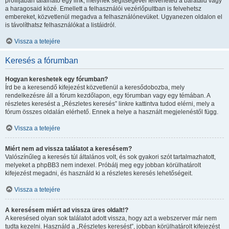
profiljában található egy link, melynek segítségével felveheted a barátaid vagy
a haragosaid közé. Emellett a felhasználói vezérlőpultban is felvehetsz
embereket, közvetlenül megadva a felhasználónevüket. Ugyanezen oldalon el
is távolíthatsz felhasználókat a listáidról.
Vissza a tetejére
Keresés a fórumban
Hogyan kereshetek egy fórumban?
Írd be a keresendő kifejezést közvetlenül a keresődobozba, mely
rendelkezésre áll a fórum kezdőlapon, egy fórumban vagy egy témában. A
részletes keresést a „Részletes keresés” linkre kattintva tudod elérni, mely a
fórum összes oldalán elérhető. Ennek a helye a használt megjelenéstől függ.
Vissza a tetejére
Miért nem ad vissza találatot a keresésem?
Valószínűleg a keresés túl általános volt, és sok gyakori szót tartalmazhatott,
melyeket a phpBB3 nem indexel. Próbálj meg egy jobban körülhatárolt
kifejezést megadni, és használd ki a részletes keresés lehetőségeit.
Vissza a tetejére
A keresésem miért ad vissza üres oldalt!?
A keresésed olyan sok találatot adott vissza, hogy azt a webszerver már nem
tudta kezelni. Használd a „Részletes keresést”, jobban körülhatárolt kifejezést