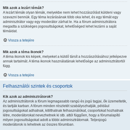
Mik azok a lezárt témák?
A lezárt témák olyan témák, melyekbe nem lehet hozzászólást küldeni vagy
szavazni bennük. Egy téma lezárásának több oka lehet, és egy témát egy
adminisztrátor vagy egy moderátor zárhat le. Ha a fórum adminisztrátora
megadta a szükséges jogosultságokat, lehetőséged lehet lezárni a saját
témáidat.
Vissza a tetejére
Mik azok a téma ikonok?
A téma ikonok kis képek, melyeket a küldő társít a hozzászólásához jelképezve
annak tartalmát. A téma ikonok használatának lehetősége az adminisztrátortól
függ.
Vissza a tetejére
Felhasználói szintek és csoportok
Kik azok az adminisztrátorok?
Az adminisztrátorok a fórum legmagasabb rangú és jogú tagjai, ők üzemeltetik,
és tartják karban. A fórum minden részletét szabályozhatják, például
jogosultságokat adhatnak, kitilthatnak felhasználókat, csoportokat hozhatnak
létre, moderátorokat nevezhetnek ki stb. attól függően, hogy a fórumalapító
milyen jogosultságokat adott a többi adminisztrátornak. Teljesjogú
moderátorok is lehetnek az összes fórumban.