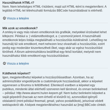
Használhatok HTML-t?
Nem. Nem lehetséges HTML-t küldeni, majd azt HTML-ként is megjeleníteni. A
legtöbb HTML-lel létrehozható formázás BBCode használatával is elérhető.
Vissza a tetejére
Mik azok az emotikonok?
A smiley-k vagy más néven emotikonok kis grafikák, melyekkel érzéseket lehet
kifejezni. Például a :) vidámot/boldogot, a :( szomorút jelent. A használható
emotikonok teljes listája megtalálható a hozzászólás küldésénél. Lehetőleg ne
használj túl sok emotikont, mert nehezen lesz olvasható a hozzászólás, ezért
pedig egy moderátor kiszerkesztheti őket, vagy akár az egész hozzászólást
törölheti. A fórum adminisztrátora beállíthat egy felső korlátot, melynél nem
használhatsz több emotikont egy hozzászólásban.
Vissza a tetejére
Küldhetek képeket?
Igen, megjeleníthetsz képeket a hozzászólásaidban. Azonban, ha az
adminisztrátor engedélyezte a csatolmányok hozzáadását, akkor a képeket
egyenesen a fórumra is feltöltheted. Ellenkező esetben a képeket egy
publikus, mindenki által elérhető szerveren kell tárolnod, és onnan belinkelned
– például: http://www.akarmi.hu/en-kepem.gif. Nem tudsz belinkelni képeket a
saját gépedről (hacsak az nem érhető el kívülről is), azonosítást igénylő
oldalakról (mint például freemail, gmail, yahoo postafiókok), jelszóval védett
weblapokról stb. A képek megjelenítéséhez használd az [img] BBCode címkét.