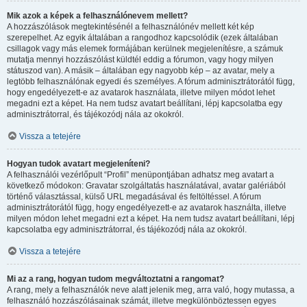
Mik azok a képek a felhasználónevem mellett?
A hozzászólások megtekintésénél a felhasználónév mellett két kép
szerepelhet. Az egyik általában a rangodhoz kapcsolódik (ezek általában
csillagok vagy más elemek formájában kerülnek megjelenítésre, a számuk
mutatja mennyi hozzászólást küldtél eddig a fórumon, vagy hogy milyen
státuszod van). A másik – általában egy nagyobb kép – az avatar, mely a
legtöbb felhasználónak egyedi és személyes. A fórum adminisztrátorától függ,
hogy engedélyezett-e az avatarok használata, illetve milyen módot lehet
megadni ezt a képet. Ha nem tudsz avatart beállítani, lépj kapcsolatba egy
adminisztrátorral, és tájékozódj nála az okokról.
Vissza a tetejére
Hogyan tudok avatart megjeleníteni?
A felhasználói vezérlőpult “Profil” menüpontjában adhatsz meg avatart a
következő módokon: Gravatar szolgáltatás használatával, avatar galériából
történő választással, külső URL megadásával és feltöltéssel. A fórum
adminisztrátorától függ, hogy engedélyezett-e az avatarok használta, illetve
milyen módon lehet megadni ezt a képet. Ha nem tudsz avatart beállítani, lépj
kapcsolatba egy adminisztrátorral, és tájékozódj nála az okokról.
Vissza a tetejére
Mi az a rang, hogyan tudom megváltoztatni a rangomat?
A rang, mely a felhasználók neve alatt jelenik meg, arra való, hogy mutassa, a
felhasználó hozzászólásainak számát, illetve megkülönböztessen egyes