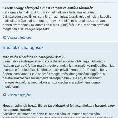
Kéretlen vagy sértegető e-mailt kaptam valakitől a fórumról!
Ezt sajnálattal halljuk. A fórum e-mail funkciója tartalmaz ez irányú
óvintézkedéseket. Értesítsd a fórum adminisztrátorát, küldd el neki a kapott e-
mail teljes másolatát is – fontos, hogy ez a fejlécet is tartalmazza, ugyanis
ebben szerepelnek az adatok az e-mail küldőjéről. A fórum adminisztrátora
megteheti a szükséges lépéseket.
Vissza a tetejére
Barátok és haragosok
Mire valók a barátok és haragosok listák?
Ezen listák segítségével rendszerezheted a fórum többi tagját. A barátok
listában szereplő felhasználók megjelennek a felhasználói vezérlőpultban, így
gyorsan elérheted őket, küldhetsz nekik privát üzenetet, és láthatod, hogy
éppen jelen vannak-e. A használt megjelenés támogatásától függően, a
barátok hozzászólásai kiemelve szerepelhetnek. Ha egy felhasználót
haragosként jelölsz meg, akkor a hozzászólásai alapból nem fognak
megjelenni.
Vissza a tetejére
Hogyan adhatok hozzá, illetve távolíthatok el felhasználókat a barátok vagy
haragosok listáról?
A listáidra két módon vehetsz fel felhasználókat. Minden felhasználó