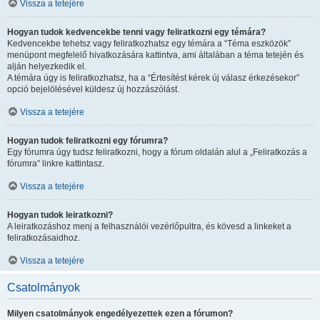
Vissza a tetejére
Hogyan tudok kedvencekbe tenni vagy feliratkozni egy témára?
Kedvencekbe tehetsz vagy feliratkozhatsz egy témára a “Téma eszközök”
menüpont megfelelő hivatkozására kattintva, ami általában a téma tetején és
alján helyezkedik el.
A témára úgy is feliratkozhatsz, ha a “Értesítést kérek új válasz érkezésekor”
opció bejelölésével küldesz új hozzászólást.
Vissza a tetejére
Hogyan tudok feliratkozni egy fórumra?
Egy fórumra úgy tudsz feliratkozni, hogy a fórum oldalán alul a „Feliratkozás a
fórumra” linkre kattintasz.
Vissza a tetejére
Hogyan tudok leiratkozni?
A leiratkozáshoz menj a felhasználói vezérlőpultra, és kövesd a linkeket a
feliratkozásaidhoz.
Vissza a tetejére
Csatolmányok
Milyen csatolmányok engedélyezettek ezen a fórumon?