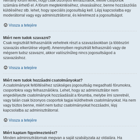
Néhány fórum lehet, hogy csak bizonyos felhasználók, illetve csoportok
számára érhető el. A fórum megtekintéséhez, olvasásához, benne hozzászólás
küldéséhez stb. lehet, hogy speciális jogosultság kell. Lépj kapcsolatba egy
moderátorral vagy egy adminisztrátorral, és kérelmezd a jogosultságot.
Vissza a tetejére
Miért nem tudok szavazni?
Csak regisztrált felhasználók vehetnek részt a szavazásokban (a többszöri
szavazás elkerülése végett). Amennyiben regisztrált felhasználó vagy de
mégsem tudsz szavazni, akkor valószínűleg nincs jogosultságod a
szavazáshoz.
Vissza a tetejére
Miért nem tudok hozzáadni csatolmányokat?
A csatolmányok feltöltéséhez szükséges jogosultság megadható fórumokra,
csoportokra vagy felhasználókra. Lehet, hogy az adminisztrátor nem
engedélyezte csatolmányok hozzáadását a fórumba, melybe írni szeretnél,
vagy talán csak bizonyos csoportok tagjai küldhetnek csatolmányokat. Ha nem
vagy biztos benne, miért nem tudsz csatolmányokat hozzáadni, lépj
kapcsolatba az adminisztrátorral.
Vissza a tetejére
Miért kaptam figyelmeztetést?
Minden adminisztrátornak megvan a saját szabályzata az oldalára. Ha