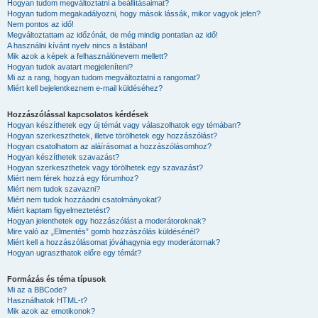
Hogyan tudom megváltoztatni a beállításaimat?
Hogyan tudom megakadályozni, hogy mások lássák, mikor vagyok jelen?
Nem pontos az idő!
Megváltoztattam az időzónát, de még mindig pontatlan az idő!
A használni kívánt nyelv nincs a listában!
Mik azok a képek a felhasználónevem mellett?
Hogyan tudok avatart megjeleníteni?
Mi az a rang, hogyan tudom megváltoztatni a rangomat?
Miért kell bejelentkeznem e-mail küldéséhez?
Hozzászólással kapcsolatos kérdések
Hogyan készíthetek egy új témát vagy válaszolhatok egy témában?
Hogyan szerkeszthetek, illetve törölhetek egy hozzászólást?
Hogyan csatolhatom az aláírásomat a hozzászólásomhoz?
Hogyan készíthetek szavazást?
Hogyan szerkeszthetek vagy törölhetek egy szavazást?
Miért nem férek hozzá egy fórumhoz?
Miért nem tudok szavazni?
Miért nem tudok hozzáadni csatolmányokat?
Miért kaptam figyelmeztetést?
Hogyan jelenthetek egy hozzászólást a moderátoroknak?
Mire való az „Elmentés” gomb hozzászólás küldésénél?
Miért kell a hozzászólásomat jóváhagynia egy moderátornak?
Hogyan ugraszthatok előre egy témát?
Formázás és téma típusok
Mi az a BBCode?
Használhatok HTML-t?
Mik azok az emotikonok?