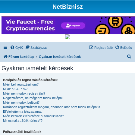
NetBiznisz
GyIK
Szabályzat
Regisztráció
Belépés
K
Fórum kezdőlap
Gyakran ismételt kérdések
e
Gyakran ismételt kérdések
r
e
Belépési és regisztrációs kérdések
Miért kell regisztrálnom?
s
Mi az a COPPA?
é
Miért nem tudok regisztrálni?
Regisztráltam, de mégsem tudok belépni
s
Miért nem tudok belépni?
Korábban regisztráltam magam, azonban már nem tudok belépni?!
Elfelejtettem a jelszavamat!
Miért kerülök kiléptetésre automatikusan?
Mit csinál a „Sütik törlése”?
Felhasználói beállítások