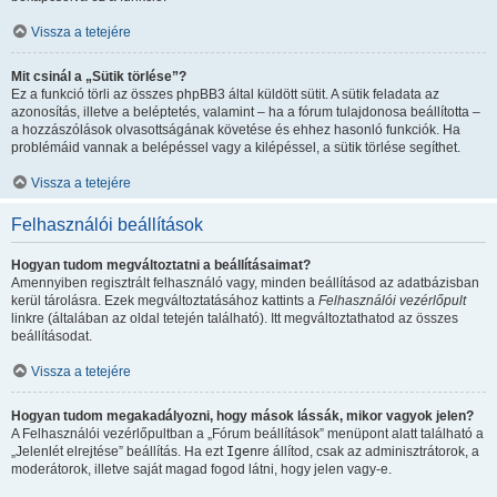
Vissza a tetejére
Mit csinál a „Sütik törlése”?
Ez a funkció törli az összes phpBB3 által küldött sütit. A sütik feladata az
azonosítás, illetve a beléptetés, valamint – ha a fórum tulajdonosa beállította –
a hozzászólások olvasottságának követése és ehhez hasonló funkciók. Ha
problémáid vannak a belépéssel vagy a kilépéssel, a sütik törlése segíthet.
Vissza a tetejére
Felhasználói beállítások
Hogyan tudom megváltoztatni a beállításaimat?
Amennyiben regisztrált felhasználó vagy, minden beállításod az adatbázisban
kerül tárolásra. Ezek megváltoztatásához kattints a
Felhasználói vezérlőpult
linkre (általában az oldal tetején található). Itt megváltoztathatod az összes
beállításodat.
Vissza a tetejére
Hogyan tudom megakadályozni, hogy mások lássák, mikor vagyok jelen?
A Felhasználói vezérlőpultban a „Fórum beállítások” menüpont alatt található a
„Jelenlét elrejtése” beállítás. Ha ezt
Igen
re állítod, csak az adminisztrátorok, a
moderátorok, illetve saját magad fogod látni, hogy jelen vagy-e.