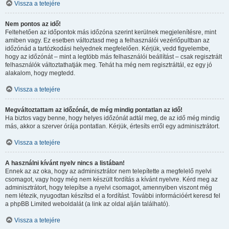
Vissza a tetejére
Nem pontos az idő!
Feltehetően az időpontok más időzóna szerint kerülnek megjelenítésre, mint
amiben vagy. Ez esetben változtasd meg a felhasználói vezérlőpultban az
időzónád a tartózkodási helyednek megfelelően. Kérjük, vedd figyelembe,
hogy az időzónát – mint a legtöbb más felhasználói beállítást – csak regisztrált
felhasználók változtathatják meg. Tehát ha még nem regisztráltál, ez egy jó
alakalom, hogy megtedd.
Vissza a tetejére
Megváltoztattam az időzónát, de még mindig pontatlan az idő!
Ha biztos vagy benne, hogy helyes időzónát adtál meg, de az idő még mindig
más, akkor a szerver órája pontatlan. Kérjük, értesíts erről egy adminisztrátort.
Vissza a tetejére
A használni kívánt nyelv nincs a listában!
Ennek az az oka, hogy az adminisztrátor nem telepítette a megfelelő nyelvi
csomagot, vagy hogy még nem készült fordítás a kívánt nyelvre. Kérd meg az
adminisztrátort, hogy telepítse a nyelvi csomagot, amennyiben viszont még
nem létezik, nyugodtan készítsd el a fordítást. További információért keresd fel
a phpBB Limited weboldalát (a link az oldal alján található).
Vissza a tetejére