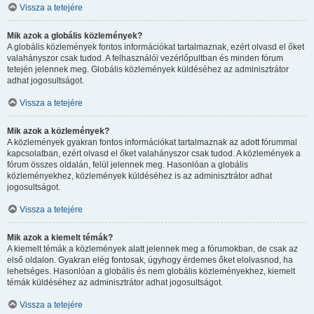
Vissza a tetejére
Mik azok a globális közlemények?
A globális közlemények fontos információkat tartalmaznak, ezért olvasd el őket
valahányszor csak tudod. A felhasználói vezérlőpultban és minden fórum
tetején jelennek meg. Globális közlemények küldéséhez az adminisztrátor
adhat jogosultságot.
Vissza a tetejére
Mik azok a közlemények?
A közlemények gyakran fontos információkat tartalmaznak az adott fórummal
kapcsolatban, ezért olvasd el őket valahányszor csak tudod. A közlemények a
fórum összes oldalán, felül jelennek meg. Hasonlóan a globális
közleményekhez, közlemények küldéséhez is az adminisztrátor adhat
jogosultságot.
Vissza a tetejére
Mik azok a kiemelt témák?
A kiemelt témák a közlemények alatt jelennek meg a fórumokban, de csak az
első oldalon. Gyakran elég fontosak, úgyhogy érdemes őket elolvasnod, ha
lehetséges. Hasonlóan a globális és nem globális közleményekhez, kiemelt
témák küldéséhez az adminisztrátor adhat jogosultságot.
Vissza a tetejére