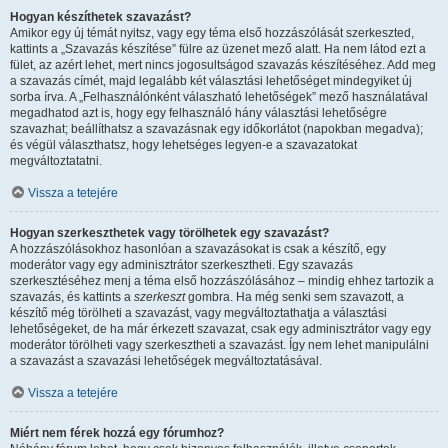
Hogyan készíthetek szavazást?
Amikor egy új témát nyitsz, vagy egy téma első hozzászólását szerkeszted,
kattints a „Szavazás készítése” fülre az üzenet mező alatt. Ha nem látod ezt a
fület, az azért lehet, mert nincs jogosultságod szavazás készítéséhez. Add meg
a szavazás címét, majd legalább két választási lehetőséget mindegyiket új
sorba írva. A „Felhasználónként válaszható lehetőségek” mező használatával
megadhatod azt is, hogy egy felhasználó hány választási lehetőségre
szavazhat; beállíthatsz a szavazásnak egy időkorlátot (napokban megadva);
és végül választhatsz, hogy lehetséges legyen-e a szavazatokat
megváltoztatatni.
Vissza a tetejére
Hogyan szerkeszthetek vagy törölhetek egy szavazást?
A hozzászólásokhoz hasonlóan a szavazásokat is csak a készítő, egy
moderátor vagy egy adminisztrátor szerkesztheti. Egy szavazás
szerkesztéséhez menj a téma első hozzászólásához – mindig ehhez tartozik a
szavazás, és kattints a
szerkeszt
gombra. Ha még senki sem szavazott, a
készítő még törölheti a szavazást, vagy megváltoztathatja a választási
lehetőségeket, de ha már érkezett szavazat, csak egy adminisztrátor vagy egy
moderátor törölheti vagy szerkesztheti a szavazást. Így nem lehet manipulálni
a szavazást a szavazási lehetőségek megváltoztatásával.
Vissza a tetejére
Miért nem férek hozzá egy fórumhoz?