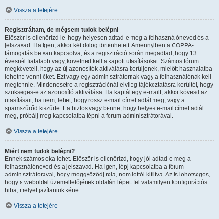
Vissza a tetejére
Regisztráltam, de mégsem tudok belépni
Először is ellenőrizd le, hogy helyesen adtad-e meg a felhasználóneved és a
jelszavad. Ha igen, akkor két dolog történhetett. Amennyiben a COPPA-
támogatás be van kapcsolva, és a regisztráció során megadtad, hogy 13
évesnél fiatalabb vagy, követned kell a kapott utasításokat. Számos fórum
megköveteli, hogy az új azonosítók aktiválásra kerüljenek, mielőtt használatba
lehetne venni őket. Ezt vagy egy adminisztrátornak vagy a felhasználónak kell
megtennie. Mindenesetre a regisztrációnál elvileg tájékoztatásra kerültél, hogy
szükséges-e az azonosító aktiválása. Ha kaptál egy e-mailt, akkor kövesd az
utasításait, ha nem, lehet, hogy rossz e-mail címet adtál meg, vagy a
spamszűrőd kiszűrte. Ha biztos vagy benne, hogy helyes e-mail címet adtál
meg, próbálj meg kapcsolatba lépni a fórum adminisztrátorával.
Vissza a tetejére
Miért nem tudok belépni?
Ennek számos oka lehet. Először is ellenőrizd, hogy jól adtad-e meg a
felhasználóneved és a jelszavad. Ha igen, lépj kapcsolatba a fórum
adminisztrátorával, hogy meggyőződj róla, nem lettél kitiltva. Az is lehetséges,
hogy a weboldal üzemeltetőjének oldalán lépett fel valamilyen konfigurációs
hiba, melyet javítaniuk kéne.
Vissza a tetejére