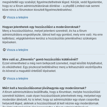
megsértettél egy szabályt, figyelmeztethetnek téged. Kérjük, vedd figyelembe,
hogy ez a fórum adminisztrátorának döntése – a phpBB Limited-nak semmi
köze nincs a fórumokon kiosztott figyelmeztetésekhez.
Vissza a tetejére
Hogyan jelenthetek egy hozzászólást a moderátoroknak?
Menj a hozzászóláshoz, melyet jelenteni szeretnél, és ha a fórum
adminisztrátora engedélyezte, látnod kell egy gombot, mely erre való. Ha erre
kattintasz, végigkísérésre kerülsz a hozzászólás jelentéséhez szükséges
lépéseken.
Vissza a tetejére
Mire való az „Elmentés” gomb hozzászólás küldésénél?
Ezzel elmentheted a még nem befejezett üzeneted, majd később folytathatod,
és elküldheted. Egy piszkozat betöltéséhez menj a felhasználói vezérlőpultra
és kövesd a maguktól értetődő lépéseket.
Vissza a tetejére
Miért kell a hozzászólásomat jóváhagynia egy moderátornak?
A fórum adminisztrátora beállíthatta, hogy a fórumban, melybe hozzászólást
szeretnél küldeni, csak olyan hozzászólások jelenhetnek meg, melyeket egy
moderátor átnézett. Az is lehet, hogy az adminisztrátor egy olyan csoportba
helyezett téged, akiknek a hozzászólásait át kell néznie egy moderátornak.