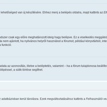
 lehetőséged van új készítésére. Ehhez menj a belépés oldalra, majd kattints az
El
ndszer csak egy előre meghatározott ideig hagy belépve. Ez a viselkedés meggátolj
ta nem ajánlott, ha nyilvános helyről használod a fórumot, például könyvtárból, in
 funkció.
 feladata az azonosítás, illetve a beléptetés, valamint – ha a fórum tulajdonosa beá
épéssel, a sütik törlése segíthet.
z adatbázisban kerül tárolásra. Ezek megváltoztatásához kattints a
Felhasználói ve