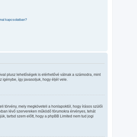
mmal kapcsolatban?
óval plusz lehetőségek is elérhetővé válnak a számodra, mint
igénybe, így javasoljuk, hogy éljél vele.
i törvény, mely megköveteli a honlapoktól, hogy írásos szülői
okban lévő szervereken működő fórumokra érvényes, tehát
ük, tartsd szem előtt, hogy a phpBB Limited nem tud jogi