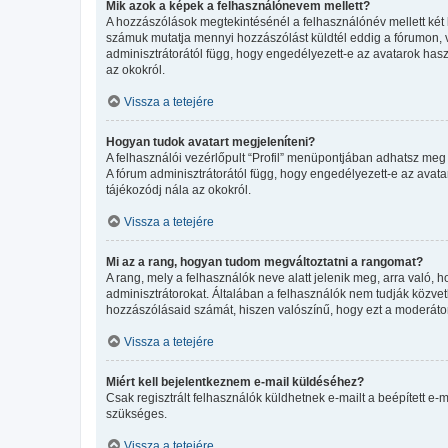
Mik azok a képek a felhasználónevem mellett?
A hozzászólások megtekintésénél a felhasználónév mellett két 
számuk mutatja mennyi hozzászólást küldtél eddig a fórumon, v
adminisztrátorától függ, hogy engedélyezett-e az avatarok haszn
az okokról.
Vissza a tetejére
Hogyan tudok avatart megjeleníteni?
A felhasználói vezérlőpult “Profil” menüpontjában adhatsz meg 
A fórum adminisztrátorától függ, hogy engedélyezett-e az avatar
tájékozódj nála az okokról.
Vissza a tetejére
Mi az a rang, hogyan tudom megváltoztatni a rangomat?
A rang, mely a felhasználók neve alatt jelenik meg, arra való
adminisztrátorokat. Általában a felhasználók nem tudják közvetl
hozzászólásaid számát, hiszen valószínű, hogy ezt a moderátor
Vissza a tetejére
Miért kell bejelentkeznem e-mail küldéséhez?
Csak regisztrált felhasználók küldhetnek e-mailt a beépített e-
szükséges.
Vissza a tetejére