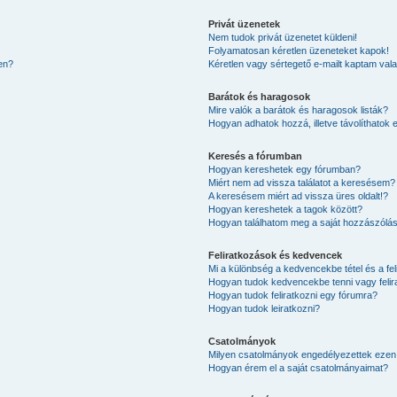
Privát üzenetek
Nem tudok privát üzenetet küldeni!
Folyamatosan kéretlen üzeneteket kapok!
en?
Kéretlen vagy sértegető e-mailt kaptam valak
Barátok és haragosok
Mire valók a barátok és haragosok listák?
Hogyan adhatok hozzá, illetve távolíthatok 
Keresés a fórumban
Hogyan kereshetek egy fórumban?
Miért nem ad vissza találatot a keresésem?
A keresésem miért ad vissza üres oldalt!?
Hogyan kereshetek a tagok között?
Hogyan találhatom meg a saját hozzászólá
Feliratkozások és kedvencek
Mi a különbség a kedvencekbe tétel és a fel
Hogyan tudok kedvencekbe tenni vagy felir
Hogyan tudok feliratkozni egy fórumra?
Hogyan tudok leiratkozni?
Csatolmányok
Milyen csatolmányok engedélyezettek ezen
Hogyan érem el a saját csatolmányaimat?