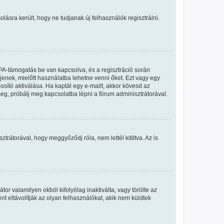
olásra került, hogy ne tudjanak új felhasználók regisztrálni.
PA-támogatás be van kapcsolva, és a regisztráció során
jenek, mielőtt használatba lehetne venni őket. Ezt vagy egy
osító aktiválása. Ha kaptál egy e-mailt, akkor kövesd az
meg, próbálj meg kapcsolatba lépni a fórum adminisztrátorával.
rátorával, hogy meggyőződj róla, nem lettél kitiltva. Az is
or valamilyen okból kifolyólag inaktiválta, vagy törölte az
eltávolítják az olyan felhasználókat, akik nem küldtek