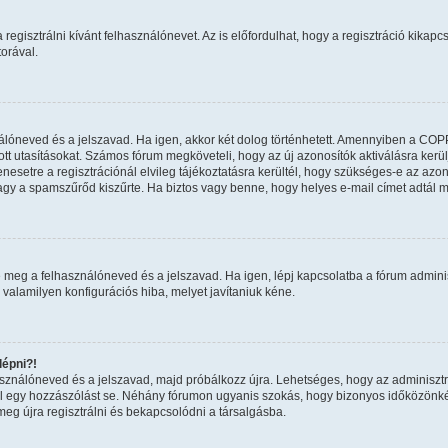
regisztrálni kívánt felhasználónevet. Az is előfordulhat, hogy a regisztráció kikapcs
orával.
nálóneved és a jelszavad. Ha igen, akkor két dolog történhetett. Amennyiben a COP
tt utasításokat. Számos fórum megköveteli, hogy az új azonosítók aktiválásra kerül
esetre a regisztrációnál elvileg tájékoztatásra kerültél, hogy szükséges-e az azon
 vagy a spamszűrőd kiszűrte. Ha biztos vagy benne, hogy helyes e-mail címet adtál 
 meg a felhasználóneved és a jelszavad. Ha igen, lépj kapcsolatba a fórum adminiszt
 valamilyen konfigurációs hiba, melyet javítaniuk kéne.
épni?!
használóneved és a jelszavad, majd próbálkozz újra. Lehetséges, hogy az adminisztrát
 egy hozzászólást se. Néhány fórumon ugyanis szokás, hogy bizonyos időközönként 
eg újra regisztrálni és bekapcsolódni a társalgásba.