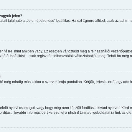
vagyok jelen?
tt található a „Jelenlét elrejtése” beállítás. Ha ezt
Igen
re állítod, csak az admini
nítésre, mint amiben vagy. Ez esetben változtasd meg a felhasználói vezérlőpultb
álói beállítást – csak regisztrált felhasználók változtathatják meg. Tehát ha még 
!
 még mindig más, akkor a szerver órája pontatlan. Kérjük, értesíts erről egy admini
elelő nyelvi csomagot, vagy hogy még nem készült fordítás a kívánt nyelvre. Kérd m
dítást. További információért keresd fel a phpBB Limited weboldalát (a link az oldal