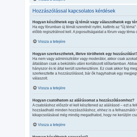
Hozzászólással kapcsolatos kérdések
Hogyan készíthetek egy új témát vagy válaszolhatok egy t
Ha egy fórumban új témát szeretnél nyitni, kattints az "Új té
előbb regisztrálnod kell. A jogosultságaidat a fórum vagy téma 
Vissza a tetejére
Hogyan szerkeszthetek, illetve törölhetek egy hozzászólást
Ha nem vagy adminisztrátor vagy moderátor, akkor csak azokat 
általában csak a beküldés utáni korlátozott időtartamban. Abba
hányszor és ki által került szerkesztésre. Ez csak akkor fog m
szerkesztette a hozzászólásod, bár ők hagyhatnak egy megjegyz
válaszolt.
Vissza a tetejére
Hogyan csatolhatom az aláírásomat a hozzászólásomhoz?
A csatoláshoz először el kell készítened az aláírásod – ezt a 
hozzáadható minden hozzászóláshoz, ehhez is a felhasználói ve
kikapcsolásával még mindig megadhatod, hogy ne kerüljön csat
Vissza a tetejére
Hogyan készíthetek szavazást?