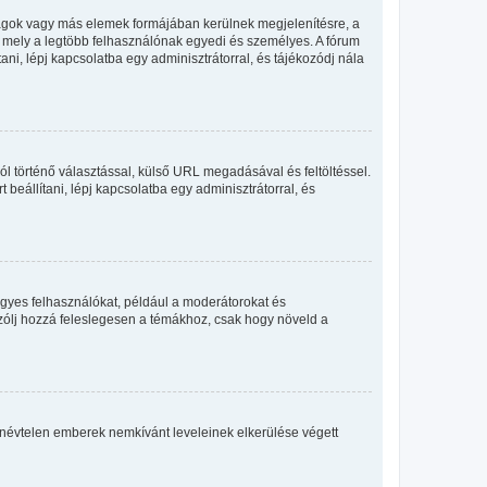
llagok vagy más elemek formájában kerülnek megjelenítésre, a
, mely a legtöbb felhasználónak egyedi és személyes. A fórum
ani, lépj kapcsolatba egy adminisztrátorral, és tájékozódj nála
ól történő választással, külső URL megadásával és feltöltéssel.
beállítani, lépj kapcsolatba egy adminisztrátorral, és
egyes felhasználókat, például a moderátorokat és
 szólj hozzá feleslegesen a témákhoz, csak hogy növeld a
 a névtelen emberek nemkívánt leveleinek elkerülése végett