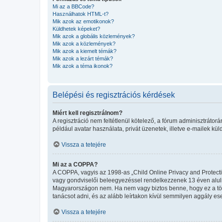
Mi az a BBCode?
Használhatok HTML-t?
Mik azok az emotikonok?
Küldhetek képeket?
Mik azok a globális közlemények?
Mik azok a közlemények?
Mik azok a kiemelt témák?
Mik azok a lezárt témák?
Mik azok a téma ikonok?
Belépési és regisztrációs kérdések
Miért kell regisztrálnom?
A regisztráció nem feltétlenül kötelező, a fórum adminisztráto
például avatar használata, privát üzenetek, illetve e-mailek kü
Vissza a tetejére
Mi az a COPPA?
A COPPA, vagyis az 1998-as „Child Online Privacy and Protecti
vagy gondviselői beleegyezéssel rendelkezzenek 13 éven aluli
Magyarországon nem. Ha nem vagy biztos benne, hogy ez a törvén
tanácsot adni, és az alább leírtakon kívül semmilyen aggály ese
Vissza a tetejére