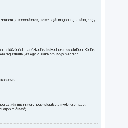
sztrátorok, a moderátorok, illetve saját magad fogod látni, hogy
an az időzónád a tartózkodási helyednek megfelelően. Kérjük,
nem regisztráltál, ez egy jó alakalom, hogy megtedd.
sztrátort.
eg az adminisztrátort, hogy telepítse a nyelvi csomagot,
 alján található).