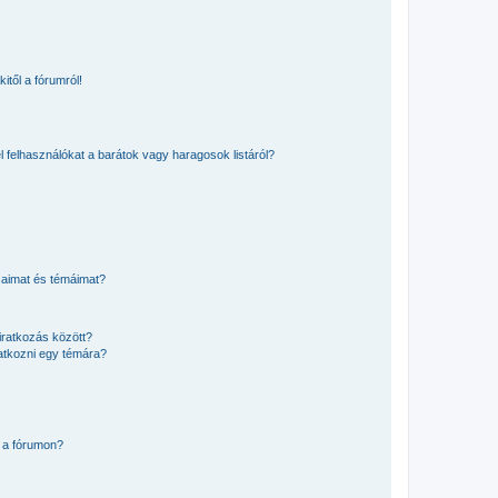
itől a fórumról!
el felhasználókat a barátok vagy haragosok listáról?
saimat és témáimat?
iratkozás között?
atkozni egy témára?
 a fórumon?