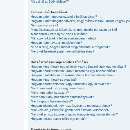
Mit csinál a „Sütik törlése”?
Felhasználói beállítások
Hogyan tudom megváltoztatni a beállításaimat?
Hogyan tudom megakadályozni, hogy mások lássák, mikor vagyok jel
Nem pontos az idő!
Megváltoztattam az időzónát, de még mindig pontatlan az idő!
A használni kívánt nyelv nincs a listában!
Mik azok a képek a felhasználónevem mellett?
Hogyan tudok avatart megjeleníteni?
Mi az a rang, hogyan tudom megváltoztatni a rangomat?
Miért kell bejelentkeznem e-mail küldéséhez?
Hozzászólással kapcsolatos kérdések
Hogyan készíthetek egy új témát vagy válaszolhatok egy témában?
Hogyan szerkeszthetek, illetve törölhetek egy hozzászólást?
Hogyan csatolhatom az aláírásomat a hozzászólásomhoz?
Hogyan készíthetek szavazást?
Hogyan szerkeszthetek vagy törölhetek egy szavazást?
Miért nem férek hozzá egy fórumhoz?
Miért nem tudok szavazni?
Miért nem tudok hozzáadni csatolmányokat?
Miért kaptam figyelmeztetést?
Hogyan jelenthetek egy hozzászólást a moderátoroknak?
Mire való az „Elmentés” gomb hozzászólás küldésénél?
Miért kell a hozzászólásomat jóváhagynia egy moderátornak?
Hogyan ugraszthatok előre egy témát?
Formázás és téma típusok