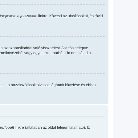
felejtettem a jelszavam
linkre. Kövesd az utasításokat, és rövid
a az azonosítóddal való visszaélést. A tartós belépve
ternetkávézóból vagy egyetemi laborból. Ha nem látod a
llította – a hozzászólások olvasottságának követése és ehhez
zérlőpult
linkre (általában az oldal tetején található). Itt