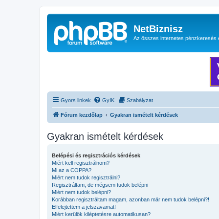
NetBiznisz
Az összes internetes pénzkeresés 
Gyors linkek
GyIK
Szabályzat
Fórum kezdőlap
Gyakran ismételt kérdések
Gyakran ismételt kérdések
Belépési és regisztrációs kérdések
Miért kell regisztrálnom?
Mi az a COPPA?
Miért nem tudok regisztrálni?
Regisztráltam, de mégsem tudok belépni
Miért nem tudok belépni?
Korábban regisztráltam magam, azonban már nem tudok belépni?!
Elfelejtettem a jelszavamat!
Miért kerülök kiléptetésre automatikusan?