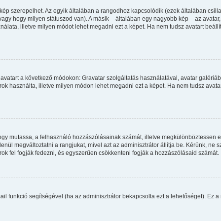
kép szerepelhet. Az egyik általában a rangodhoz kapcsolódik (ezek általában csi
agy hogy milyen státuszod van). A másik – általában egy nagyobb kép – az avatar
álata, illetve milyen módot lehet megadni ezt a képet. Ha nem tudsz avatart beállít
avatart a következő módokon: Gravatar szolgáltatás használatával, avatar galériáb
ok használta, illetve milyen módon lehet megadni ezt a képet. Ha nem tudsz avatart 
, hogy mutassa, a felhasználó hozzászólásainak számát, illetve megkülönböztessen 
enül megváltoztatni a rangjukat, mivel azt az adminisztrátor állítja be. Kérünk, ne
ok fel fogják fedezni, és egyszerűen csökkenteni fogják a hozzászólásaid számát.
mail funkció segítségével (ha az adminisztrátor bekapcsolta ezt a lehetőséget). Ez