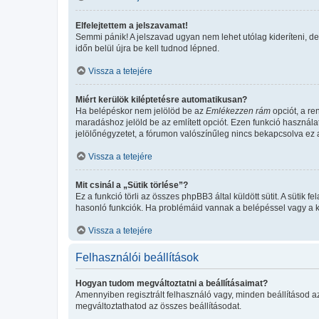
Elfelejtettem a jelszavamat!
Semmi pánik! A jelszavad ugyan nem lehet utólag kideríteni, de
időn belül újra be kell tudnod lépned.
Vissza a tetejére
Miért kerülök kiléptetésre automatikusan?
Ha belépéskor nem jelölöd be az
Emlékezzen rám
opciót, a re
maradáshoz jelöld be az említett opciót. Ezen funkció használa
jelölőnégyzetet, a fórumon valószínűleg nincs bekapcsolva ez a
Vissza a tetejére
Mit csinál a „Sütik törlése”?
Ez a funkció törli az összes phpBB3 által küldött sütit. A sütik
hasonló funkciók. Ha problémáid vannak a belépéssel vagy a kil
Vissza a tetejére
Felhasználói beállítások
Hogyan tudom megváltoztatni a beállításaimat?
Amennyiben regisztrált felhasználó vagy, minden beállításod a
megváltoztathatod az összes beállításodat.