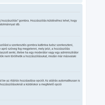
"Új hozzászólás" gombra. Hozzászólás küldéséhez lehet, hogy
atolmánnyal stb.
zólást a szerkesztés gombra kattintva tudsz szerkeszteni,
y apró szöveg fog megjelenni, mely jelzi, a hozzászólás
aszolt senki, illetve ha egy moderátor vagy egy adminisztrátor
álók nem törölhetik a hozzászólásukat, miután már másvalaki
ld be az
Aláírás hozzáadása
opciót. Az aláírás automatikusan is
s hozzászólásoknál a küldéskor a megfelelő opció