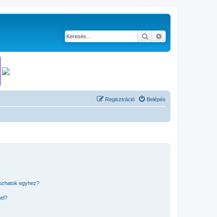
Keresés
Részletes keresés
Regisztráció
Belépés
kozhatok egyhez?
nel?