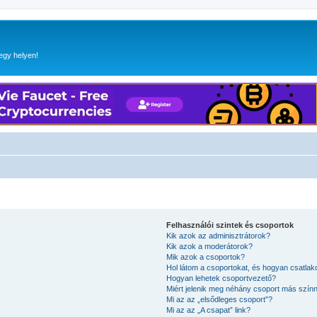
egy helyen!
Felhasználói szintek és csoportok
Kik azok az adminisztrátorok?
Kik azok a moderátorok?
Mik azok a csoportok?
Hol látom a csoportokat, és hogyan csatla
Hogyan lehetek csoportvezető?
Miért jelenik meg néhány csoport más szín
Mi az az „elsődleges csoport”?
Mi az az „A csapat” link?