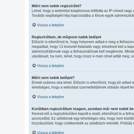
Miért nem tudok regisztrálni?
Lehet, hogy a weboldal tulajdonosa letiltotta az IP-címed vagy a 
További segítségért lépj kapcsolatba a fórum egyik adminisztrát
Vissza a tetejére
Regisztráltam, de mégsem tudok belépni
Először is ellenőrizd le, hogy helyesen adtad-e meg a felhasz
megadtad, hogy 13 évesnél fiatalabb vagy, követned kell a kapo
adminisztrátornak vagy a felhasználónak kell megtennie. Minden
utasításait, ha nem, lehet, hogy rossz e-mail címet adtál meg,
Vissza a tetejére
Miért nem tudok belépni?
Ennek számos oka lehet. Először is ellenőrizd, hogy jól adtad-e
lehetséges, hogy a weboldal üzemeltetőjének oldalán lépett fel
Vissza a tetejére
Korábban regisztráltam magam, azonban már nem tudok bel
Keresd elő a regisztrációkor kapott e-mailt, ellenőrizd le a fel
azonosítód. Ez utóbbinak egy lehetséges oka, hogy nem küldtél
hozzászólást, hogy csökkentsék az adatbázis méretét. Próbálj m
Vissza a tetejére