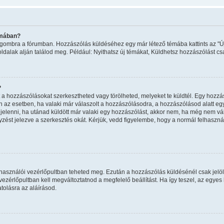
émában?
ma" gombra a fórumban. Hozzászólás küldéséhez egy már létező témába kattints az 
oldalak alján találod meg. Például: Nyithatsz új témákat, Küldhetsz hozzászólást cs
?
a hozzászólásokat szerkesztheted vagy törölheted, melyeket te küldtél. Egy hozzás
n az esetben, ha valaki már válaszolt a hozzászólásodra, a hozzászólásod alatt eg
egjelenni, ha utánad küldött már valaki egy hozzászólást, akkor nem, ha még nem vál
ést jelezve a szerkesztés okát. Kérjük, vedd figyelembe, hogy a normál felhaszn
felhasználói vezérlőpultban teheted meg. Ezután a hozzászólás küldésénél csak jelö
zérlőpultban kell megváltoztatnod a megfelelő beállítást. Ha így teszel, az egye
olásra az aláírásod.