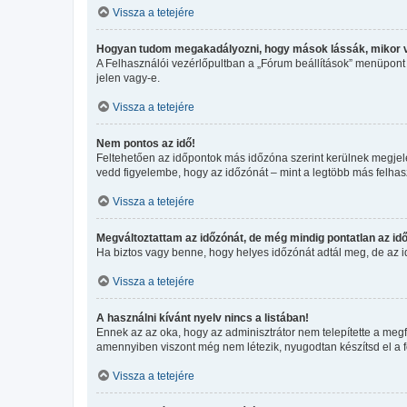
Vissza a tetejére
Hogyan tudom megakadályozni, hogy mások lássák, mikor 
A Felhasználói vezérlőpultban a „Fórum beállítások” menüpont ala
jelen vagy-e.
Vissza a tetejére
Nem pontos az idő!
Feltehetően az időpontok más időzóna szerint kerülnek megjele
vedd figyelembe, hogy az időzónát – mint a legtöbb más felhaszn
Vissza a tetejére
Megváltoztattam az időzónát, de még mindig pontatlan az idő
Ha biztos vagy benne, hogy helyes időzónát adtál meg, de az idő
Vissza a tetejére
A használni kívánt nyelv nincs a listában!
Ennek az az oka, hogy az adminisztrátor nem telepítette a megf
amennyiben viszont még nem létezik, nyugodtan készítsd el a for
Vissza a tetejére