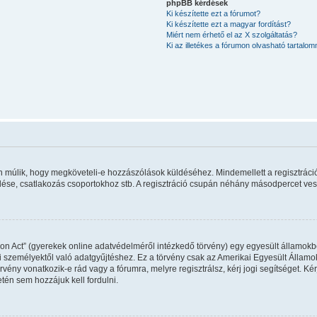
phpBB kérdések
Ki készítette ezt a fórumot?
Ki készítette ezt a magyar fordítást?
Miért nem érhető el az X szolgáltatás?
Ki az illetékes a fórumon olvasható tartalo
rán múlik, hogy megköveteli-e hozzászólások küldéséhez. Mindemellett a regisztráci
ldése, csatlakozás csoportokhoz stb. A regisztráció csupán néhány másodpercet vesz 
on Act” (gyerekek online adatvédelméről intézkedő törvény) egy egyesült államokbel
 személyektől való adatgyűjtéshez. Ez a törvény csak az Amerikai Egyesült Állam
y vonatkozik-e rád vagy a fórumra, melyre regisztrálsz, kérj jogi segítséget. Kérj
tén sem hozzájuk kell fordulni.