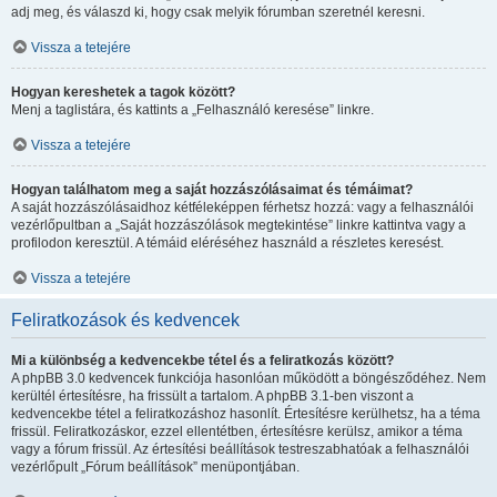
adj meg, és válaszd ki, hogy csak melyik fórumban szeretnél keresni.
Vissza a tetejére
Hogyan kereshetek a tagok között?
Menj a taglistára, és kattints a „Felhasználó keresése” linkre.
Vissza a tetejére
Hogyan találhatom meg a saját hozzászólásaimat és témáimat?
A saját hozzászólásaidhoz kétféleképpen férhetsz hozzá: vagy a felhasználói
vezérlőpultban a „Saját hozzászólások megtekintése” linkre kattintva vagy a
profilodon keresztül. A témáid eléréséhez használd a részletes keresést.
Vissza a tetejére
Feliratkozások és kedvencek
Mi a különbség a kedvencekbe tétel és a feliratkozás között?
A phpBB 3.0 kedvencek funkciója hasonlóan működött a böngésződéhez. Nem
kerültél értesítésre, ha frissült a tartalom. A phpBB 3.1-ben viszont a
kedvencekbe tétel a feliratkozáshoz hasonlít. Értesítésre kerülhetsz, ha a téma
frissül. Feliratkozáskor, ezzel ellentétben, értesítésre kerülsz, amikor a téma
vagy a fórum frissül. Az értesítési beállítások testreszabhatóak a felhasználói
vezérlőpult „Fórum beállítások” menüpontjában.