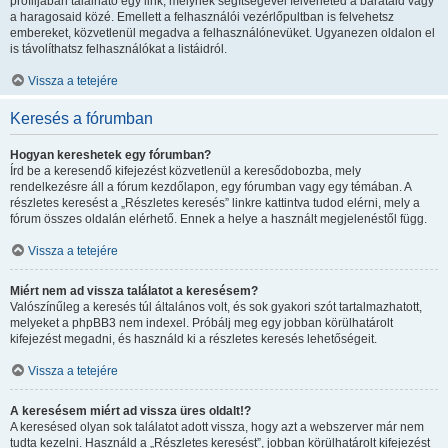
profiljában található egy link, melynek segítségével felveheted a barátaid vagy
a haragosaid közé. Emellett a felhasználói vezérlőpultban is felvehetsz
embereket, közvetlenül megadva a felhasználónevüket. Ugyanezen oldalon el
is távolíthatsz felhasználókat a listáidról.
Vissza a tetejére
Keresés a fórumban
Hogyan kereshetek egy fórumban?
Írd be a keresendő kifejezést közvetlenül a keresődobozba, mely
rendelkezésre áll a fórum kezdőlapon, egy fórumban vagy egy témában. A
részletes keresést a „Részletes keresés” linkre kattintva tudod elérni, mely a
fórum összes oldalán elérhető. Ennek a helye a használt megjelenéstől függ.
Vissza a tetejére
Miért nem ad vissza találatot a keresésem?
Valószínűleg a keresés túl általános volt, és sok gyakori szót tartalmazhatott,
melyeket a phpBB3 nem indexel. Próbálj meg egy jobban körülhatárolt
kifejezést megadni, és használd ki a részletes keresés lehetőségeit.
Vissza a tetejére
A keresésem miért ad vissza üres oldalt!?
A keresésed olyan sok találatot adott vissza, hogy azt a webszerver már nem
tudta kezelni. Használd a „Részletes keresést”, jobban körülhatárolt kifejezést