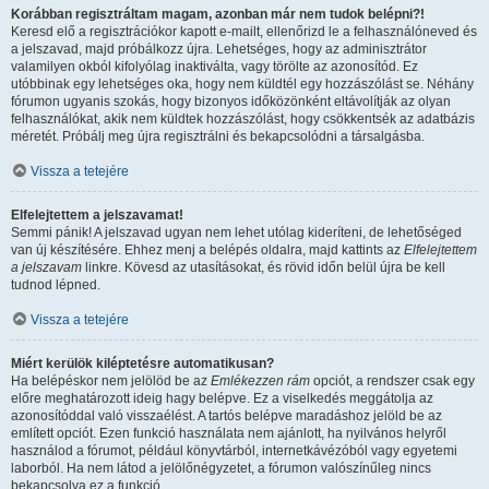
Korábban regisztráltam magam, azonban már nem tudok belépni?!
Keresd elő a regisztrációkor kapott e-mailt, ellenőrizd le a felhasználóneved és
a jelszavad, majd próbálkozz újra. Lehetséges, hogy az adminisztrátor
valamilyen okból kifolyólag inaktiválta, vagy törölte az azonosítód. Ez
utóbbinak egy lehetséges oka, hogy nem küldtél egy hozzászólást se. Néhány
fórumon ugyanis szokás, hogy bizonyos időközönként eltávolítják az olyan
felhasználókat, akik nem küldtek hozzászólást, hogy csökkentsék az adatbázis
méretét. Próbálj meg újra regisztrálni és bekapcsolódni a társalgásba.
Vissza a tetejére
Elfelejtettem a jelszavamat!
Semmi pánik! A jelszavad ugyan nem lehet utólag kideríteni, de lehetőséged
van új készítésére. Ehhez menj a belépés oldalra, majd kattints az
Elfelejtettem
a jelszavam
linkre. Kövesd az utasításokat, és rövid időn belül újra be kell
tudnod lépned.
Vissza a tetejére
Miért kerülök kiléptetésre automatikusan?
Ha belépéskor nem jelölöd be az
Emlékezzen rám
opciót, a rendszer csak egy
előre meghatározott ideig hagy belépve. Ez a viselkedés meggátolja az
azonosítóddal való visszaélést. A tartós belépve maradáshoz jelöld be az
említett opciót. Ezen funkció használata nem ajánlott, ha nyilvános helyről
használod a fórumot, például könyvtárból, internetkávézóból vagy egyetemi
laborból. Ha nem látod a jelölőnégyzetet, a fórumon valószínűleg nincs
bekapcsolva ez a funkció.