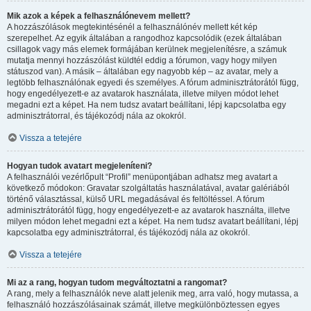
Mik azok a képek a felhasználónevem mellett?
A hozzászólások megtekintésénél a felhasználónév mellett két kép
szerepelhet. Az egyik általában a rangodhoz kapcsolódik (ezek általában
csillagok vagy más elemek formájában kerülnek megjelenítésre, a számuk
mutatja mennyi hozzászólást küldtél eddig a fórumon, vagy hogy milyen
státuszod van). A másik – általában egy nagyobb kép – az avatar, mely a
legtöbb felhasználónak egyedi és személyes. A fórum adminisztrátorától függ,
hogy engedélyezett-e az avatarok használata, illetve milyen módot lehet
megadni ezt a képet. Ha nem tudsz avatart beállítani, lépj kapcsolatba egy
adminisztrátorral, és tájékozódj nála az okokról.
Vissza a tetejére
Hogyan tudok avatart megjeleníteni?
A felhasználói vezérlőpult “Profil” menüpontjában adhatsz meg avatart a
következő módokon: Gravatar szolgáltatás használatával, avatar galériából
történő választással, külső URL megadásával és feltöltéssel. A fórum
adminisztrátorától függ, hogy engedélyezett-e az avatarok használta, illetve
milyen módon lehet megadni ezt a képet. Ha nem tudsz avatart beállítani, lépj
kapcsolatba egy adminisztrátorral, és tájékozódj nála az okokról.
Vissza a tetejére
Mi az a rang, hogyan tudom megváltoztatni a rangomat?
A rang, mely a felhasználók neve alatt jelenik meg, arra való, hogy mutassa, a
felhasználó hozzászólásainak számát, illetve megkülönböztessen egyes