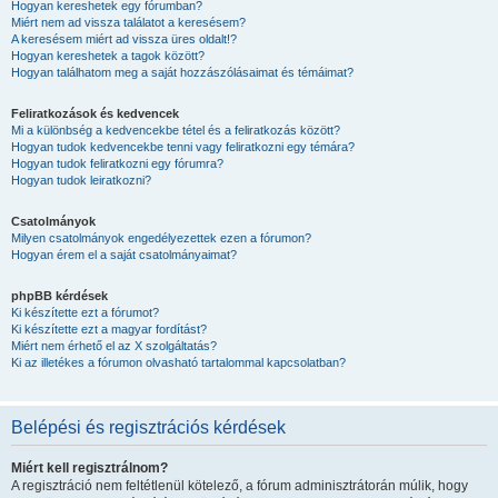
Hogyan kereshetek egy fórumban?
Miért nem ad vissza találatot a keresésem?
A keresésem miért ad vissza üres oldalt!?
Hogyan kereshetek a tagok között?
Hogyan találhatom meg a saját hozzászólásaimat és témáimat?
Feliratkozások és kedvencek
Mi a különbség a kedvencekbe tétel és a feliratkozás között?
Hogyan tudok kedvencekbe tenni vagy feliratkozni egy témára?
Hogyan tudok feliratkozni egy fórumra?
Hogyan tudok leiratkozni?
Csatolmányok
Milyen csatolmányok engedélyezettek ezen a fórumon?
Hogyan érem el a saját csatolmányaimat?
phpBB kérdések
Ki készítette ezt a fórumot?
Ki készítette ezt a magyar fordítást?
Miért nem érhető el az X szolgáltatás?
Ki az illetékes a fórumon olvasható tartalommal kapcsolatban?
Belépési és regisztrációs kérdések
Miért kell regisztrálnom?
A regisztráció nem feltétlenül kötelező, a fórum adminisztrátorán múlik, hogy