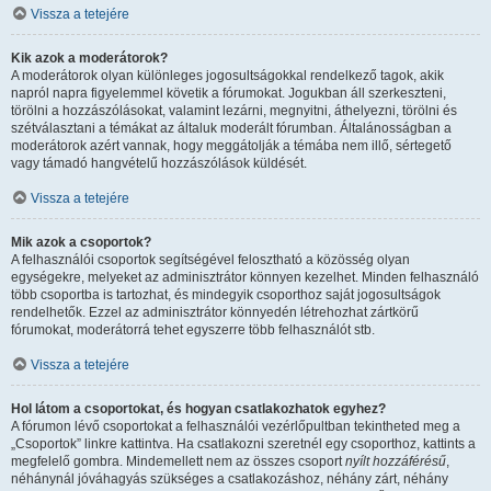
Vissza a tetejére
Kik azok a moderátorok?
A moderátorok olyan különleges jogosultságokkal rendelkező tagok, akik
napról napra figyelemmel követik a fórumokat. Jogukban áll szerkeszteni,
törölni a hozzászólásokat, valamint lezárni, megnyitni, áthelyezni, törölni és
szétválasztani a témákat az általuk moderált fórumban. Általánosságban a
moderátorok azért vannak, hogy meggátolják a témába nem illő, sértegető
vagy támadó hangvételű hozzászólások küldését.
Vissza a tetejére
Mik azok a csoportok?
A felhasználói csoportok segítségével felosztható a közösség olyan
egységekre, melyeket az adminisztrátor könnyen kezelhet. Minden felhasználó
több csoportba is tartozhat, és mindegyik csoporthoz saját jogosultságok
rendelhetők. Ezzel az adminisztrátor könnyedén létrehozhat zártkörű
fórumokat, moderátorrá tehet egyszerre több felhasználót stb.
Vissza a tetejére
Hol látom a csoportokat, és hogyan csatlakozhatok egyhez?
A fórumon lévő csoportokat a felhasználói vezérlőpultban tekintheted meg a
„Csoportok” linkre kattintva. Ha csatlakozni szeretnél egy csoporthoz, kattints a
megfelelő gombra. Mindemellett nem az összes csoport
nyílt hozzáférésű
,
néhánynál jóváhagyás szükséges a csatlakozáshoz, néhány zárt, néhány