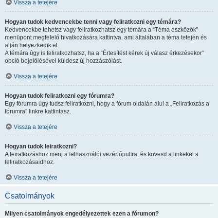
Vissza a tetejére
Hogyan tudok kedvencekbe tenni vagy feliratkozni egy témára?
Kedvencekbe tehetsz vagy feliratkozhatsz egy témára a “Téma eszközök”
menüpont megfelelő hivatkozására kattintva, ami általában a téma tetején és
alján helyezkedik el.
A témára úgy is feliratkozhatsz, ha a “Értesítést kérek új válasz érkezésekor”
opció bejelölésével küldesz új hozzászólást.
Vissza a tetejére
Hogyan tudok feliratkozni egy fórumra?
Egy fórumra úgy tudsz feliratkozni, hogy a fórum oldalán alul a „Feliratkozás a
fórumra” linkre kattintasz.
Vissza a tetejére
Hogyan tudok leiratkozni?
A leiratkozáshoz menj a felhasználói vezérlőpultra, és kövesd a linkeket a
feliratkozásaidhoz.
Vissza a tetejére
Csatolmányok
Milyen csatolmányok engedélyezettek ezen a fórumon?