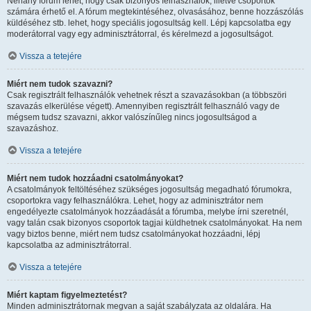
Néhány fórum lehet, hogy csak bizonyos felhasználók, illetve csoportok
számára érhető el. A fórum megtekintéséhez, olvasásához, benne hozzászólás
küldéséhez stb. lehet, hogy speciális jogosultság kell. Lépj kapcsolatba egy
moderátorral vagy egy adminisztrátorral, és kérelmezd a jogosultságot.
Vissza a tetejére
Miért nem tudok szavazni?
Csak regisztrált felhasználók vehetnek részt a szavazásokban (a többszöri
szavazás elkerülése végett). Amennyiben regisztrált felhasználó vagy de
mégsem tudsz szavazni, akkor valószínűleg nincs jogosultságod a
szavazáshoz.
Vissza a tetejére
Miért nem tudok hozzáadni csatolmányokat?
A csatolmányok feltöltéséhez szükséges jogosultság megadható fórumokra,
csoportokra vagy felhasználókra. Lehet, hogy az adminisztrátor nem
engedélyezte csatolmányok hozzáadását a fórumba, melybe írni szeretnél,
vagy talán csak bizonyos csoportok tagjai küldhetnek csatolmányokat. Ha nem
vagy biztos benne, miért nem tudsz csatolmányokat hozzáadni, lépj
kapcsolatba az adminisztrátorral.
Vissza a tetejére
Miért kaptam figyelmeztetést?
Minden adminisztrátornak megvan a saját szabályzata az oldalára. Ha