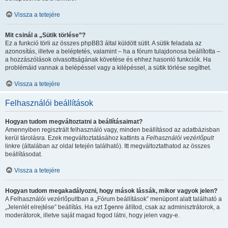
Vissza a tetejére
Mit csinál a „Sütik törlése”?
Ez a funkció törli az összes phpBB3 által küldött sütit. A sütik feladata az
azonosítás, illetve a beléptetés, valamint – ha a fórum tulajdonosa beállította –
a hozzászólások olvasottságának követése és ehhez hasonló funkciók. Ha
problémáid vannak a belépéssel vagy a kilépéssel, a sütik törlése segíthet.
Vissza a tetejére
Felhasználói beállítások
Hogyan tudom megváltoztatni a beállításaimat?
Amennyiben regisztrált felhasználó vagy, minden beállításod az adatbázisban
kerül tárolásra. Ezek megváltoztatásához kattints a
Felhasználói vezérlőpult
linkre (általában az oldal tetején található). Itt megváltoztathatod az összes
beállításodat.
Vissza a tetejére
Hogyan tudom megakadályozni, hogy mások lássák, mikor vagyok jelen?
A Felhasználói vezérlőpultban a „Fórum beállítások” menüpont alatt található a
„Jelenlét elrejtése” beállítás. Ha ezt
Igen
re állítod, csak az adminisztrátorok, a
moderátorok, illetve saját magad fogod látni, hogy jelen vagy-e.