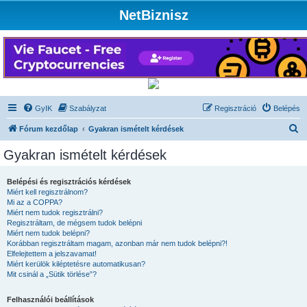
NetBiznisz
GyIK
Szabályzat
Regisztráció
Belépés
K
Fórum kezdőlap
Gyakran ismételt kérdések
e
Gyakran ismételt kérdések
r
e
Belépési és regisztrációs kérdések
Miért kell regisztrálnom?
s
Mi az a COPPA?
é
Miért nem tudok regisztrálni?
Regisztráltam, de mégsem tudok belépni
s
Miért nem tudok belépni?
Korábban regisztráltam magam, azonban már nem tudok belépni?!
Elfelejtettem a jelszavamat!
Miért kerülök kiléptetésre automatikusan?
Mit csinál a „Sütik törlése”?
Felhasználói beállítások