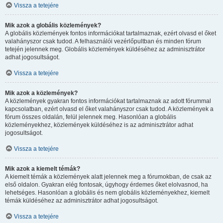
Vissza a tetejére
Mik azok a globális közlemények?
A globális közlemények fontos információkat tartalmaznak, ezért olvasd el őket
valahányszor csak tudod. A felhasználói vezérlőpultban és minden fórum
tetején jelennek meg. Globális közlemények küldéséhez az adminisztrátor
adhat jogosultságot.
Vissza a tetejére
Mik azok a közlemények?
A közlemények gyakran fontos információkat tartalmaznak az adott fórummal
kapcsolatban, ezért olvasd el őket valahányszor csak tudod. A közlemények a
fórum összes oldalán, felül jelennek meg. Hasonlóan a globális
közleményekhez, közlemények küldéséhez is az adminisztrátor adhat
jogosultságot.
Vissza a tetejére
Mik azok a kiemelt témák?
A kiemelt témák a közlemények alatt jelennek meg a fórumokban, de csak az
első oldalon. Gyakran elég fontosak, úgyhogy érdemes őket elolvasnod, ha
lehetséges. Hasonlóan a globális és nem globális közleményekhez, kiemelt
témák küldéséhez az adminisztrátor adhat jogosultságot.
Vissza a tetejére