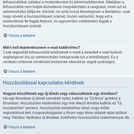
felhasználókat, például a moderátorokat és adminisztrátorokat. Általában a
felhasználók nem tudják közvetlenül megváltoztatni a rangjukat, mivel azt az
adminisztrátor állítja be. Kérünk, ne szólj hozzá feleslegesen a témákhoz, csak
hogy növeld a hozzászólásaid számát, hiszen valószínű, hogy ezt a
moderátorok fel fogják fedezni, és egyszerűen csökkenteni fogják a
hozzászólásaid számát.
Vissza a tetejére
Miért kell bejelentkeznem e-mail küldéséhez?
Csak regisztrált felhasználók küldhetnek e-mailt a beépített e-mail funkció
segítségével (ha az adminisztrátor bekapcsolta ezt a lehetőséget). Ez a
névtelen emberek nemkívánt leveleinek elkerülése végett szükséges.
Vissza a tetejére
Hozzászólással kapcsolatos kérdések
Hogyan készíthetek egy új témát vagy válaszolhatok egy témában?
Ha egy fórumban új témát szeretnél nyitni, kattints az "Új téma" gombra a
fórumban. Hozzászólás küldéséhez egy már létező témába kattints az "Új
hozzászólás" gombra. Hozzászólás küldéséhez lehet, hogy előbb
regisztrálnod kell. A jogosultságaidat a fórum vagy téma oldalak alján találod
meg. Például: Nyithatsz új témákat, Küldhetsz hozzászólást csatolmánnyal stb.
Vissza a tetejére