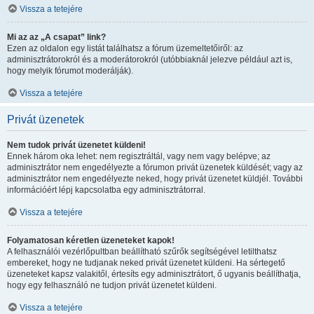
Vissza a tetejére
Mi az az „A csapat” link?
Ezen az oldalon egy listát találhatsz a fórum üzemeltetőiről: az
adminisztrátorokról és a moderátorokról (utóbbiaknál jelezve például azt is,
hogy melyik fórumot moderálják).
Vissza a tetejére
Privát üzenetek
Nem tudok privát üzenetet küldeni!
Ennek három oka lehet: nem regisztráltál, vagy nem vagy belépve; az
adminisztrátor nem engedélyezte a fórumon privát üzenetek küldését; vagy az
adminisztrátor nem engedélyezte neked, hogy privát üzenetet küldjél. További
információért lépj kapcsolatba egy adminisztrátorral.
Vissza a tetejére
Folyamatosan kéretlen üzeneteket kapok!
A felhasználói vezérlőpultban beállítható szűrők segítségével letilthatsz
embereket, hogy ne tudjanak neked privát üzenetet küldeni. Ha sértegető
üzeneteket kapsz valakitől, értesíts egy adminisztrátort, ő ugyanis beállíthatja,
hogy egy felhasználó ne tudjon privát üzenetet küldeni.
Vissza a tetejére