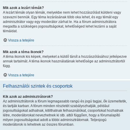
Mik azok a lezárt témák?
A lezárt témák olyan témák, melyekbe nem lehet hozzászólást küldeni vagy
szavazni bennük. Egy téma lezárásának több oka lehet, és egy témát egy
adminisztrátor vagy egy moderátor zárhat le. Ha a fórum adminisztrátora
megadta a szükséges jogosultságokat, lehetőséged lehet lezárni a saját
témáidat.
Vissza a tetejére
Mik azok a téma ikonok?
A téma ikonok kis képek, melyeket a küldő társít a hozzászólásához jelképezve
annak tartalmát. A téma ikonok használatának lehetősége az adminisztrátortól
függ.
Vissza a tetejére
Felhasználói szintek és csoportok
Kik azok az adminisztrátorok?
Az adminisztrátorok a fórum legmagasabb rangú és jogú tagjai, ők üzemeltetik,
és tartják karban. A fórum minden részletét szabályozhatják, például
jogosultságokat adhatnak, kitilthatnak felhasználókat, csoportokat hozhatnak
létre, moderátorokat nevezhetnek ki stb. attól függően, hogy a fórumalapító
milyen jogosultságokat adott a többi adminisztrátornak. Teljesjogú
moderátorok is lehetnek az összes fórumban.