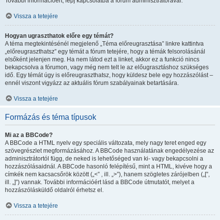
További információért, lépj kapcsolatba a fórum adminisztrátorával.
Vissza a tetejére
Hogyan ugraszthatok előre egy témát?
A téma megtekintésénél megjelenő „Téma előreugrasztása” linkre kattintva
„előreugraszthatsz” egy témát a fórum tetejére, hogy a témák felsorolásánál
elsőként jelenjen meg. Ha nem látod ezt a linket, akkor ez a funkció nincs
bekapcsolva a fórumon, vagy még nem telt le az előugrasztáshoz szükséges
idő. Egy témát úgy is előreugraszthatsz, hogy küldesz bele egy hozzászólást –
ennél viszont vigyázz az aktuális fórum szabályainak betartására.
Vissza a tetejére
Formázás és téma típusok
Mi az a BBCode?
A BBCode a HTML nyelv egy speciális változata, mely nagy teret enged egy
szövegrészlet megformázásához. A BBCode használatának engedélyezése az
adminisztrátortól függ, de neked is lehetőséged van ki- vagy bekapcsolni a
hozzászólásaidnál. A BBCode hasonló felépítésű, mint a HTML, kivéve hogy a
címkék nem kacsacsőrök között („<” , ill. „>”), hanem szögletes zárójelben („[”,
ill. „]”) vannak. További információért lásd a BBCode útmutatót, melyet a
hozzászólásküldő oldalról érhetsz el.
Vissza a tetejére