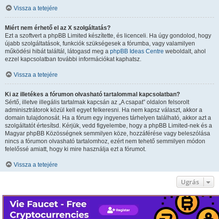
Vissza a tetejére
Miért nem érhető el az X szolgáltatás?
Ezt a szoftvert a phpBB Limited készítette, és licenceli. Ha úgy gondolod, hogy
újabb szolgáltatások, funkciók szükségesek a fórumba, vagy valamilyen
működési hibát találtál, látogasd meg a
phpBB Ideas Centre
weboldalt, ahol
ezzel kapcsolatban további információkat kaphatsz.
Vissza a tetejére
Ki az illetékes a fórumon olvasható tartalommal kapcsolatban?
Sértő, illetve illegális tartalmak kapcsán az „A csapat” oldalon felsorolt
adminisztrátorok közül kell egyet felkeresni. Ha nem kapsz választ, akkor a
domain tulajdonosát. Ha a fórum egy ingyenes tárhelyen található, akkor azt a
szolgáltatót értesítsd. Kérjük, vedd figyelembe, hogy a phpBB Limited-nek és a
Magyar phpBB Közösségnek semmilyen köze, hozzáférése vagy beleszólása
nincs a fórumon olvasható tartalomhoz, ezért nem tehető semmilyen módon
felelőssé amiatt, hogy ki mire használja ezt a fórumot.
Vissza a tetejére
Ugrás