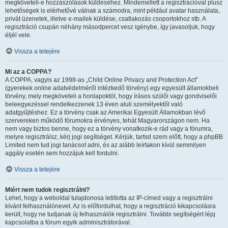
megköveteli-e hozzászólások küldéséhez. Mindemellett a regisztrációval plusz
lehetőségek is elérhetővé válnak a számodra, mint például avatar használata,
privát üzenetek, illetve e-mailek küldése, csatlakozás csoportokhoz stb. A
regisztráció csupán néhány másodpercet vesz igénybe, így javasoljuk, hogy
éljél vele.
Vissza a tetejére
Mi az a COPPA?
A COPPA, vagyis az 1998-as „Child Online Privacy and Protection Act”
(gyerekek online adatvédelméről intézkedő törvény) egy egyesült államokbeli
törvény, mely megköveteli a honlapoktól, hogy írásos szülői vagy gondviselői
beleegyezéssel rendelkezzenek 13 éven aluli személyektől való
adatgyűjtéshez. Ez a törvény csak az Amerikai Egyesült Államokban lévő
szervereken működő fórumokra érvényes, tehát Magyarországon nem. Ha
nem vagy biztos benne, hogy ez a törvény vonatkozik-e rád vagy a fórumra,
melyre regisztrálsz, kérj jogi segítséget. Kérjük, tartsd szem előtt, hogy a phpBB
Limited nem tud jogi tanácsot adni, és az alább leírtakon kívül semmilyen
aggály esetén sem hozzájuk kell fordulni.
Vissza a tetejére
Miért nem tudok regisztrálni?
Lehet, hogy a weboldal tulajdonosa letiltotta az IP-címed vagy a regisztrálni
kívánt felhasználónevet. Az is előfordulhat, hogy a regisztráció kikapcsolásra
került, hogy ne tudjanak új felhasználók regisztrálni. További segítségért lépj
kapcsolatba a fórum egyik adminisztrátorával.