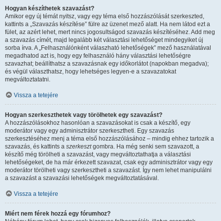
Hogyan készíthetek szavazást?
Amikor egy új témát nyitsz, vagy egy téma első hozzászólását szerkeszted,
kattints a „Szavazás készítése” fülre az üzenet mező alatt. Ha nem látod ezt a
fület, az azért lehet, mert nincs jogosultságod szavazás készítéséhez. Add meg
a szavazás címét, majd legalább két választási lehetőséget mindegyiket új
sorba írva. A „Felhasználónként válaszható lehetőségek” mező használatával
megadhatod azt is, hogy egy felhasználó hány választási lehetőségre
szavazhat; beállíthatsz a szavazásnak egy időkorlátot (napokban megadva);
és végül választhatsz, hogy lehetséges legyen-e a szavazatokat
megváltoztatatni.
Vissza a tetejére
Hogyan szerkeszthetek vagy törölhetek egy szavazást?
A hozzászólásokhoz hasonlóan a szavazásokat is csak a készítő, egy
moderátor vagy egy adminisztrátor szerkesztheti. Egy szavazás
szerkesztéséhez menj a téma első hozzászólásához – mindig ehhez tartozik a
szavazás, és kattints a
szerkeszt
gombra. Ha még senki sem szavazott, a
készítő még törölheti a szavazást, vagy megváltoztathatja a választási
lehetőségeket, de ha már érkezett szavazat, csak egy adminisztrátor vagy egy
moderátor törölheti vagy szerkesztheti a szavazást. Így nem lehet manipulálni
a szavazást a szavazási lehetőségek megváltoztatásával.
Vissza a tetejére
Miért nem férek hozzá egy fórumhoz?