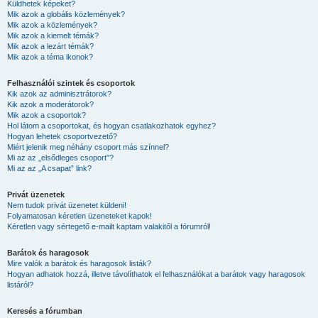
Küldhetek képeket?
Mik azok a globális közlemények?
Mik azok a közlemények?
Mik azok a kiemelt témák?
Mik azok a lezárt témák?
Mik azok a téma ikonok?
Felhasználói szintek és csoportok
Kik azok az adminisztrátorok?
Kik azok a moderátorok?
Mik azok a csoportok?
Hol látom a csoportokat, és hogyan csatlakozhatok egyhez?
Hogyan lehetek csoportvezető?
Miért jelenik meg néhány csoport más színnel?
Mi az az „elsődleges csoport”?
Mi az az „A csapat” link?
Privát üzenetek
Nem tudok privát üzenetet küldeni!
Folyamatosan kéretlen üzeneteket kapok!
Kéretlen vagy sértegető e-mailt kaptam valakitől a fórumról!
Barátok és haragosok
Mire valók a barátok és haragosok listák?
Hogyan adhatok hozzá, illetve távolíthatok el felhasználókat a barátok vagy haragosok
listáról?
Keresés a fórumban