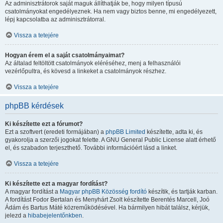
Az adminisztrátorok saját maguk állíthatják be, hogy milyen típusú
csatolmányokat engedélyeznek. Ha nem vagy biztos benne, mi engedélyezett,
lépj kapcsolatba az adminisztrátorral.
Vissza a tetejére
Hogyan érem el a saját csatolmányaimat?
Az általad feltöltött csatolmányok eléréséhez, menj a felhasználói
vezérlőpultra, és kövesd a linkeket a csatolmányok részhez.
Vissza a tetejére
phpBB kérdések
Ki készítette ezt a fórumot?
Ezt a szoftvert (eredeti formájában) a
phpBB Limited
készítette, adta ki, és
gyakorolja a szerzői jogokat felette. A GNU General Public License alatt érhető
el, és szabadon terjeszthető. További információért lásd a linket.
Vissza a tetejére
Ki készítette ezt a magyar fordítást?
A magyar fordítást a
Magyar phpBB Közösség
fordító
készítik, és tartják karban.
A fordítást Fodor Bertalan és Menyhárt Zsolt készítette Berentés Marcell, Joó
Ádám és Bartus Máté közreműködésével. Ha bármilyen hibát találsz, kérjük,
jelezd a
hibabejelentőnkben
.