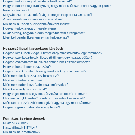
Hogyan tudom megváltoztatni a beállításaimat?
Hogyan tudom megakadályozni, hogy mások lássák, mikor vagyok jelen?
Nem pontos az idő!
Megváltoztattam az időzónát, de még mindig pontatlan az idő!
A használni kívánt nyelv nincs a listában!
Mik azok a képek a felhasználónevem mellett?
Hogyan tudok avatart megjeleníteni?
Mi az a rang, hogyan tudom megváltoztatni a rangomat?
Miért kell bejelentkeznem e-mail küldéséhez?
Hozzászólással kapcsolatos kérdések
Hogyan készíthetek egy új témát vagy válaszolhatok egy témában?
Hogyan szerkeszthetek, illetve törölhetek egy hozzászólást?
Hogyan csatolhatom az aláírásomat a hozzászólásomhoz?
Hogyan készíthetek szavazást?
Hogyan szerkeszthetek vagy törölhetek egy szavazást?
Miért nem férek hozzá egy fórumhoz?
Miért nem tudok szavazni?
Miért nem tudok hozzáadni csatolmányokat?
Miért kaptam figyelmeztetést?
Hogyan jelenthetek egy hozzászólást a moderátoroknak?
Mire való az „Elmentés” gomb hozzászólás küldésénél?
Miért kell a hozzászólásomat jóváhagynia egy moderátornak?
Hogyan ugraszthatok előre egy témát?
Formázás és téma típusok
Mi az a BBCode?
Használhatok HTML-t?
Mik azok az emotikonok?