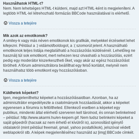
Használhatok HTML-t?
Nem. Nem lehetséges HTML-t küldeni, majd azt HTML-ként is megjeleníteni. A
legtöbb HTML-lel létrehozható formázás BBCode használatával is elérhető.
Vissza a tetejére
Mik azok az emotikonok?
A smiley-k vagy más néven emotikonok kis grafikák, melyekkel érzéseket lehet
kifejezni. Például a :) vidámot/boldogot, a :( szomorút jelent. A használható
emotikonok teljes listája megtalálható a hozzászólás küldésénél. Lehetőleg ne
használj túl sok emotikont, mert nehezen lesz olvasható a hozzászólás, ezért
pedig egy moderátor kiszerkesztheti őket, vagy akár az egész hozzászólást
törölheti. A fórum adminisztrátora beállíthat egy felső korlátot, melynél nem
használhatsz több emotikont egy hozzászólásban.
Vissza a tetejére
Küldhetek képeket?
Igen, megjeleníthetsz képeket a hozzászólásaidban. Azonban, ha az
adminisztrátor engedélyezte a csatolmányok hozzáadását, akkor a képeket
egyenesen a fórumra is feltöltheted. Ellenkező esetben a képeket egy
publikus, mindenki által elérhető szerveren kell tárolnod, és onnan belinkelned
– például: http://www.akarmi.hu/en-kepem.gif. Nem tudsz belinkelni képeket a
saját gépedről (hacsak az nem érhető el kívülről is), azonosítást igénylő
oldalakról (mint például freemail, gmail, yahoo postafiókok), jelszóval védett
weblapokról stb. A képek megjelenítéséhez használd az [img] BBCode címkét.