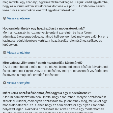
megsértettél egy szabályt, figyelmeztethetnek téged. Kérjük, vedd figyelembe,
hogy ez a fórum adminisztrátorának döntése – a phpBB Limited-nak semmi
köze nincs a fórumokon kiosztott figyelmeztetésekhez.
Vissza a tetejére
Hogyan jelenthetek egy hozzászólást a moderátoroknak?
Menj a hozzászóláshoz, melyet jelenteni szeretnél, és ha a fórum
adminisztrátora engedélyezte, látnod kell egy gombot, mely erre való. Ha erre
kattintasz, végigkísérésre kerülsz a hozzászólás jelentéséhez szükséges
lépéseken.
Vissza a tetejére
Mire való az „Elmentés” gomb hozzászólás küldésénél?
Ezzel elmentheted a még nem befejezett üzeneted, majd később folytathatod,
és elküldheted. Egy piszkozat betöltéséhez menj a felhasználói vezérlőpultra
és kövesd a maguktól értetődő lépéseket.
Vissza a tetejére
Miért kell a hozzászólásomat jóváhagynia egy moderátornak?
A fórum adminisztrátora beállíthatta, hogy a fórumban, melybe hozzászólást
szeretnél küldeni, csak olyan hozzászólások jelenhetnek meg, melyeket egy
moderátor átnézett. Az is lehet, hogy az adminisztrátor egy olyan csoportba
helyezett téged, akiknek a hozzászólásait át kell néznie egy moderátornak.