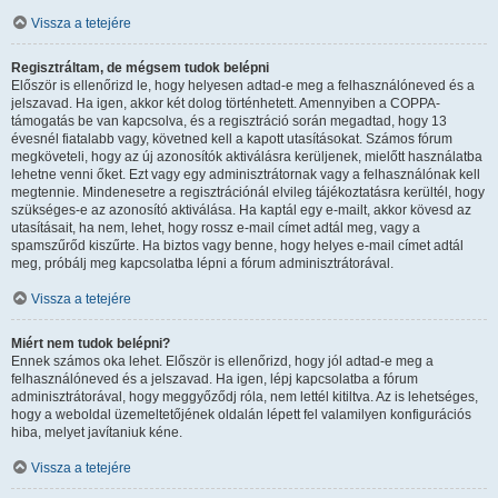
Vissza a tetejére
Regisztráltam, de mégsem tudok belépni
Először is ellenőrizd le, hogy helyesen adtad-e meg a felhasználóneved és a
jelszavad. Ha igen, akkor két dolog történhetett. Amennyiben a COPPA-
támogatás be van kapcsolva, és a regisztráció során megadtad, hogy 13
évesnél fiatalabb vagy, követned kell a kapott utasításokat. Számos fórum
megköveteli, hogy az új azonosítók aktiválásra kerüljenek, mielőtt használatba
lehetne venni őket. Ezt vagy egy adminisztrátornak vagy a felhasználónak kell
megtennie. Mindenesetre a regisztrációnál elvileg tájékoztatásra kerültél, hogy
szükséges-e az azonosító aktiválása. Ha kaptál egy e-mailt, akkor kövesd az
utasításait, ha nem, lehet, hogy rossz e-mail címet adtál meg, vagy a
spamszűrőd kiszűrte. Ha biztos vagy benne, hogy helyes e-mail címet adtál
meg, próbálj meg kapcsolatba lépni a fórum adminisztrátorával.
Vissza a tetejére
Miért nem tudok belépni?
Ennek számos oka lehet. Először is ellenőrizd, hogy jól adtad-e meg a
felhasználóneved és a jelszavad. Ha igen, lépj kapcsolatba a fórum
adminisztrátorával, hogy meggyőződj róla, nem lettél kitiltva. Az is lehetséges,
hogy a weboldal üzemeltetőjének oldalán lépett fel valamilyen konfigurációs
hiba, melyet javítaniuk kéne.
Vissza a tetejére