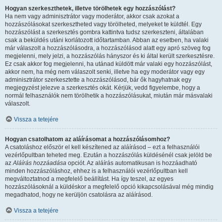
Hogyan szerkeszthetek, illetve törölhetek egy hozzászólást?
Ha nem vagy adminisztrátor vagy moderátor, akkor csak azokat a
hozzászólásokat szerkesztheted vagy törölheted, melyeket te küldtél. Egy
hozzászólást a szerkesztés gombra kattintva tudsz szerkeszteni, általában
csak a beküldés utáni korlátozott időtartamban. Abban az esetben, ha valaki
már válaszolt a hozzászólásodra, a hozzászólásod alatt egy apró szöveg fog
megjelenni, mely jelzi, a hozzászólás hányszor és ki által került szerkesztésre.
Ez csak akkor fog megjelenni, ha utánad küldött már valaki egy hozzászólást,
akkor nem, ha még nem válaszolt senki, illetve ha egy moderátor vagy egy
adminisztrátor szerkesztette a hozzászólásod, bár ők hagyhatnak egy
megjegyzést jelezve a szerkesztés okát. Kérjük, vedd figyelembe, hogy a
normál felhasználók nem törölhetik a hozzászólásukat, miután már másvalaki
válaszolt.
Vissza a tetejére
Hogyan csatolhatom az aláírásomat a hozzászólásomhoz?
A csatoláshoz először el kell készítened az aláírásod – ezt a felhasználói
vezérlőpultban teheted meg. Ezután a hozzászólás küldésénél csak jelöld be
az
Aláírás hozzáadása
opciót. Az aláírás automatikusan is hozzáadható
minden hozzászóláshoz, ehhez is a felhasználói vezérlőpultban kell
megváltoztatnod a megfelelő beállítást. Ha így teszel, az egyes
hozzászólásoknál a küldéskor a megfelelő opció kikapcsolásával még mindig
megadhatod, hogy ne kerüljön csatolásra az aláírásod.
Vissza a tetejére