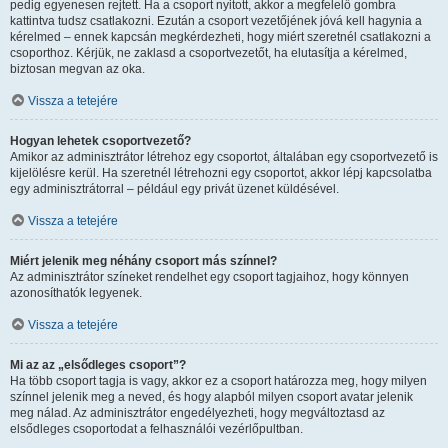
pedig egyenesen rejtett. Ha a csoport nyitott, akkor a megfelelő gombra
kattintva tudsz csatlakozni. Ezután a csoport vezetőjének jóvá kell hagynia a
kérelmed – ennek kapcsán megkérdezheti, hogy miért szeretnél csatlakozni a
csoporthoz. Kérjük, ne zaklasd a csoportvezetőt, ha elutasítja a kérelmed,
biztosan megvan az oka.
Vissza a tetejére
Hogyan lehetek csoportvezető?
Amikor az adminisztrátor létrehoz egy csoportot, általában egy csoportvezető is
kijelölésre kerül. Ha szeretnél létrehozni egy csoportot, akkor lépj kapcsolatba
egy adminisztrátorral – például egy privát üzenet küldésével.
Vissza a tetejére
Miért jelenik meg néhány csoport más színnel?
Az adminisztrátor színeket rendelhet egy csoport tagjaihoz, hogy könnyen
azonosíthatók legyenek.
Vissza a tetejére
Mi az az „elsődleges csoport”?
Ha több csoport tagja is vagy, akkor ez a csoport határozza meg, hogy milyen
színnel jelenik meg a neved, és hogy alapból milyen csoport avatar jelenik
meg nálad. Az adminisztrátor engedélyezheti, hogy megváltoztasd az
elsődleges csoportodat a felhasználói vezérlőpultban.