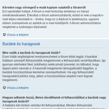
Kéretlen vagy sértegető e-mailt kaptam valakitől a fórumról!
Ezt sajnálattal halljuk. A fórum e-mail funkciója tartalmaz ez irányú
óvintézkedéseket. Értesítsd a fórum adminisztrátorát, küldd el neki a kapott e-
mail teljes másolatát is – fontos, hogy ez a fejlécet is tartalmazza, ugyanis
ebben szerepelnek az adatok az e-mail küldőjéről. A fórum adminisztrátora
megteheti a szükséges lépéseket.
Vissza a tetejére
Barátok és haragosok
Mire valók a barátok és haragosok listák?
Ezen listák segítségével rendszerezheted a fórum többi tagját. A barátok
listában szereplő felhasználók megjelennek a felhasználói vezérlőpultban, így
gyorsan elérheted őket, küldhetsz nekik privát üzenetet, és láthatod, hogy
éppen jelen vannak-e. A használt megjelenés támogatásától függően, a
barátok hozzászólásai kiemelve szerepelhetnek. Ha egy felhasználót
haragosként jelölsz meg, akkor a hozzászólásai alapból nem fognak
megjelenni.
Vissza a tetejére
Hogyan adhatok hozzá, illetve távolíthatok el felhasználókat a barátok vagy
haragosok listáról?
A listáidra két módon vehetsz fel felhasználókat. Minden felhasználó