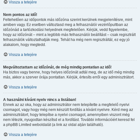
Vissza a tetejére
Nem pontos az idő!
Feltehetően az időpontok más időzóna szerint kerülnek megjelenítésre, mint
amiben vagy. Ez esetben változtasd meg a felhasználói vezérlőpultban az
időzónád a tartózkodási helyednek megfelelően. Kérjük, vedd figyelembe,
hogy az időzónát – mint a legtöbb más felhasználói beállítást – csak regisztrált
felhasználók változtathatják meg. Tehát ha még nem regisztráltál, ez egy jó
alakalom, hogy megtedd.
Vissza a tetejére
Megváltoztattam az időzónát, de még mindig pontatlan az idő!
Ha biztos vagy benne, hogy helyes időzónát adtál meg, de az idő még mindig
más, akkor a szerver órája pontatlan. Kérjük, értesíts erről egy adminisztrátort.
Vissza a tetejére
A használni kívánt nyelv nincs a listában!
Ennek az az oka, hogy az adminisztrátor nem telepítette a megfelelő nyelvi
csomagot, vagy hogy még nem készült fordítás a kívánt nyelvre. Kérd meg az
adminisztrátort, hogy telepítse a nyelvi csomagot, amennyiben viszont még
nem létezik, nyugodtan készítsd el a fordítást. További információért keresd fel
a phpBB Limited weboldalát (a link az oldal alján található).
Vissza a tetejére